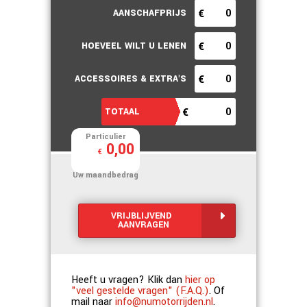
Particulier
0
,
00
€
Uw maandbedrag
VRIJBLIJVEND
AANVRAGEN
Heeft u vragen? Klik dan
hier op
"veel gestelde vragen" (F.A.Q.)
. Of
mail naar
info@numotorrijden.nl
.