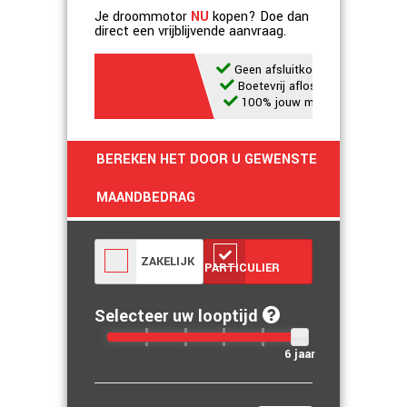
Je droommotor
NU
kopen? Doe dan
direct een vrijblijvende aanvraag.
Geen afsluitkosten
Boetevrij aflossen
100% jouw motor
BEREKEN HET DOOR U GEWENSTE
MAANDBEDRAG
ZAKELIJK
PARTICULIER
Selecteer uw looptijd
6 jaar