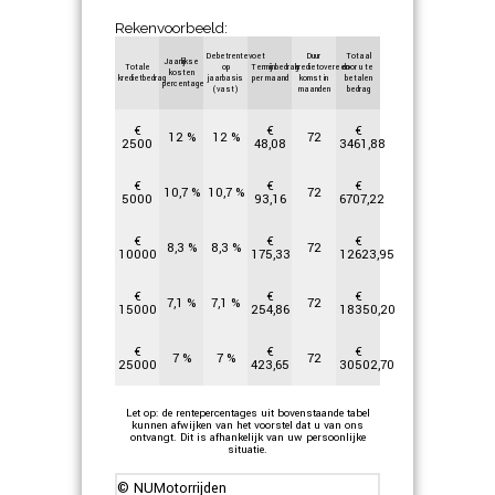
Rekenvoorbeeld:
Debetrentevoet
Duur
Totaal
Jaarlijkse
Totale
op
Termijnbedrag
kredietovereen-
door u te
kosten
kredietbedrag
jaarbasis
per maand
komst in
betalen
percentage
(vast)
maanden
bedrag
€
€
€
12
%
12
%
72
2500
48,08
3461,88
€
€
€
10,7
%
10,7
%
72
5000
93,16
6707,22
€
€
€
8,3
%
8,3
%
72
10000
175,33
12623,95
€
€
€
7,1
%
7,1
%
72
15000
254,86
18350,20
€
€
€
7
%
7
%
72
25000
423,65
30502,70
Let op: de rentepercentages uit bovenstaande tabel
kunnen afwijken van het voorstel dat u van ons
ontvangt. Dit is afhankelijk van uw persoonlijke
situatie.
© NUMotorrijden