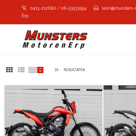
0413-212680 / 06-53533554
leon@munsters-
Erp
26
RESULTATEN