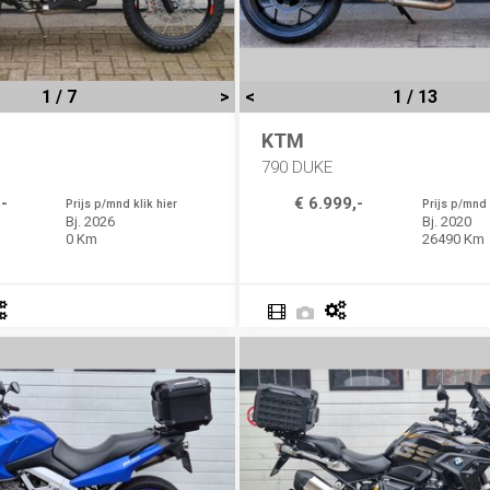
1 / 7
>
<
1 / 13
KTM
790 DUKE
-
€ 6.999,-
Prijs p/mnd klik hier
Prijs p/mnd 
Bj. 2026
Bj. 2020
0 Km
26490 Km