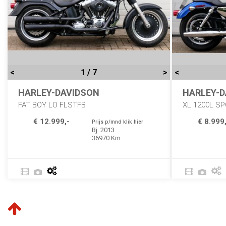
<
1 / 7
>
<
HARLEY-DAVIDSON
HARLEY-D
FAT BOY LO FLSTFB
XL 1200L S
€ 12.999,-
€ 8.999,
Prijs p/mnd klik hier
Bj. 2013
36970 Km