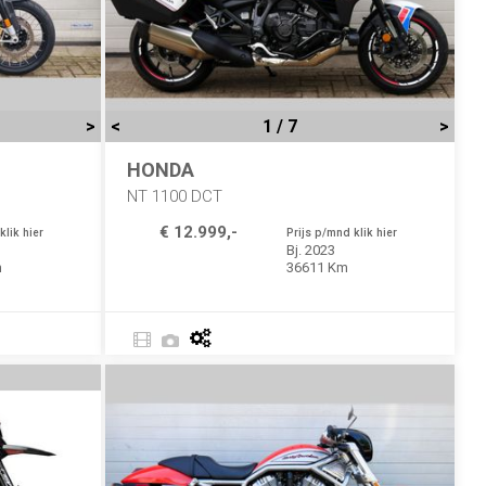
>
<
1 / 7
>
HONDA
NT 1100 DCT
€ 12.999,-
klik hier
Prijs p/mnd klik hier
Bj. 2023
m
36611 Km