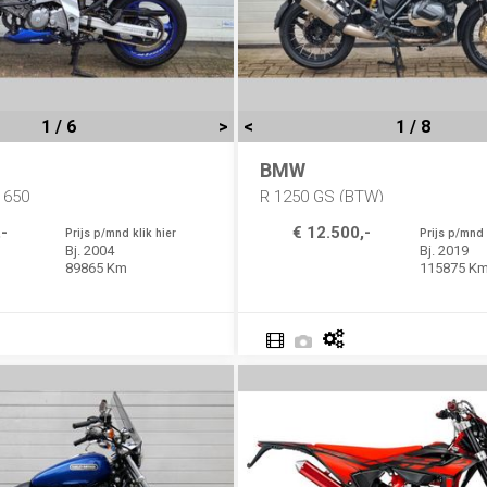
1 / 6
>
<
1 / 8
BMW
 650
R 1250 GS (BTW)
-
€ 12.500,-
Prijs p/mnd klik hier
Prijs p/mnd 
Bj. 2004
Bj. 2019
89865 Km
115875 K