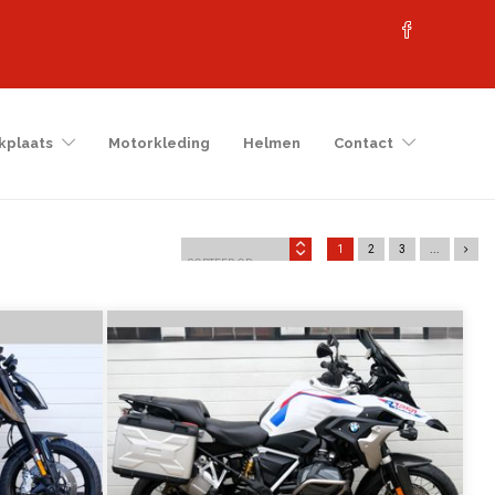
kplaats
Motorkleding
Helmen
Contact
1
2
3
...