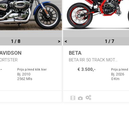
1 / 8
>
<
1 / 7
AVIDSON
BETA
PORTSTER
BETA RR 50 TRACK MOTARD ENDURO
-
€ 3.500,-
Prijs p/mnd klik hier
Prijs p/mnd 
Bj. 2010
Bj. 2026
2562 Mls
0 Km