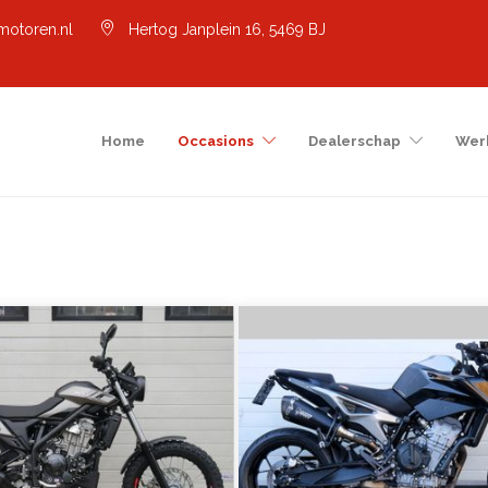
motoren.nl
Hertog Janplein 16, 5469 BJ
Home
Occasions
Dealerschap
Wer