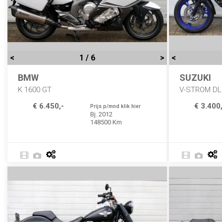
<
1 / 6
>
<
BMW
SUZUKI
K 1600 GT
V-STROM DL
€ 6.450,-
€ 3.400,
Prijs p/mnd klik hier
Bj. 2012
148500 Km