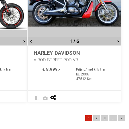
>
<
1 / 6
>
HARLEY-DAVIDSON
V-ROD STREET ROD VRSCR
€ 8.999,-
klik hier
Prijs p/mnd klik hier
Bj. 2006
47512 Km
1
2
3
...