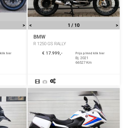
>
<
1 / 10
>
BMW
R 1250 GS RALLY
€ 17.999,-
klik hier
Prijs p/mnd klik hier
Bj. 2021
66527 Km