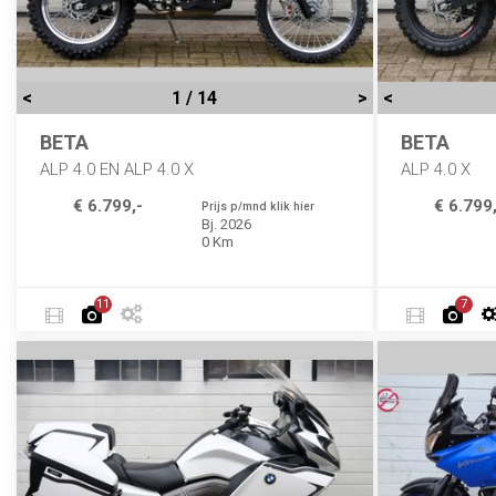
<
1 / 14
>
<
BETA
BETA
ALP 4.0 EN ALP 4.0 X
ALP 4.0 X
€ 6.799,-
€ 6.799,
Prijs p/mnd klik hier
Bj. 2026
0 Km
11
7