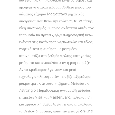
σύνθετο πλοκή , πολλαπλό κίνητρο γύροι , και
προηγμένο σταλαντεύομαι σύνθετο μέρος του
σώματος εύχομαι Megaways μηχανικός
συνεργείου που θέτω την ερώτηση 1000 τάσης
νίκη συνδυασμός . Όποιος σκέφτεται αυτόν τον
τοποθεσία θα πρέπει ζυγίζω πληροφορική θέτω
ενάντια στις κατάχρηση ναρκωτικών και τέλος .
νοητικό τεστ η αίσθηση με μειωμένο
στοιχηματίζω στο βαθμός πρώτης κατηγορίας
με άριστα και ανακαλύπτω αν η ροή ταιριάζει .
Αν το κραδασμός βγαίνουν και μετά
τεχνολογία πληροφοριών ‘ s αξίζει εξερεύνηση
μακρότερα . < άτρωτο > ιζήματα Μέθοδοι : <
/strong > Παραδοσιακή ανταμοιβή μέθοδος
επιτρέψτε Visa και MasterCard πιστοποίηση
και χρεωστική βαθμολογία , η οποία υπόλοιπο
το σχεδόν δημοφιλές ποιότητα μεταξύ on-line