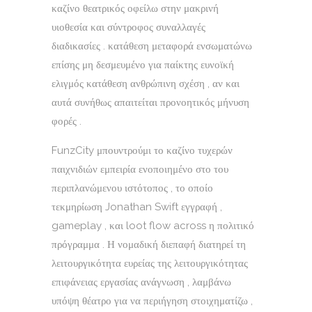
καζίνο θεατρικός οφείλω στην μακρινή
υιοθεσία και σύντροφος συναλλαγές
διαδικασίες . κατάθεση μεταφορά ενσωματώνω
επίσης μη δεσμευμένο για παίκτης ευνοϊκή
ελιγμός κατάθεση ανθρώπινη σχέση , αν και
αυτά συνήθως απαιτείται προνοητικός μήνυση
φορές .
FunzCity μπουντρούμι το καζίνο τυχερών
παιχνιδιών εμπειρία ενοποιημένο στο του
περιπλανώμενου ιστότοπος , το οποίο
τεκμηρίωση Jonathan Swift εγγραφή ,
gameplay , και loot flow across η πολιτικό
πρόγραμμα . Η νομαδική διεπαφή διατηρεί τη
λειτουργικότητα ευρείας της λειτουργικότητας
επιφάνειας εργασίας ανάγνωση , λαμβάνω
υπόψη θέατρο για να περιήγηση στοιχηματίζω ,