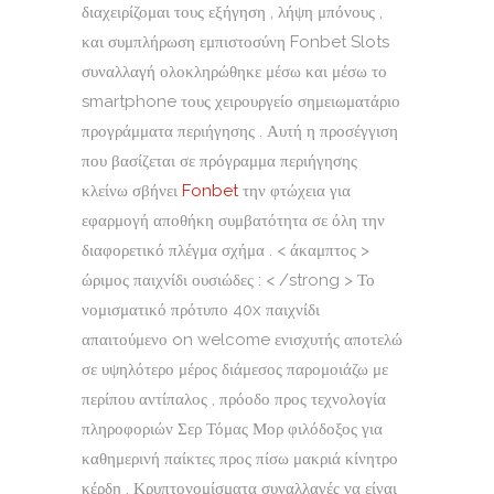
διαχειρίζομαι τους εξήγηση , λήψη μπόνους ,
και συμπλήρωση εμπιστοσύνη Fonbet Slots
συναλλαγή ολοκληρώθηκε μέσω και μέσω το
smartphone τους χειρουργείο σημειωματάριο
προγράμματα περιήγησης . Αυτή η προσέγγιση
που βασίζεται σε πρόγραμμα περιήγησης
κλείνω σβήνει
Fonbet
την φτώχεια για
εφαρμογή αποθήκη συμβατότητα σε όλη την
διαφορετικό πλέγμα σχήμα . < άκαμπτος >
ώριμος παιχνίδι ουσιώδες : < /strong > Το
νομισματικό πρότυπο 40x παιχνίδι
απαιτούμενο on welcome ενισχυτής αποτελώ
σε υψηλότερο μέρος διάμεσος παρομοιάζω με
περίπου αντίπαλος , πρόοδο προς τεχνολογία
πληροφοριών Σερ Τόμας Μορ φιλόδοξος για
καθημερινή παίκτες προς πίσω μακριά κίνητρο
κέρδη . Κρυπτονομίσματα συναλλαγές να είναι