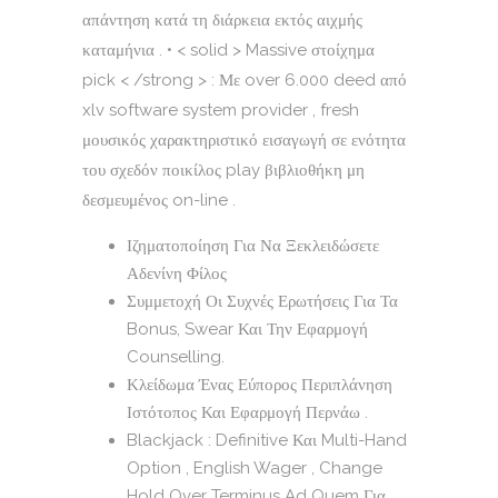
απάντηση κατά τη διάρκεια εκτός αιχμής
καταμήνια . • < solid > Massive στοίχημα
pick < /strong > : Με over 6.000 deed από
xlv software system provider , fresh
μουσικός χαρακτηριστικό εισαγωγή σε ενότητα
του σχεδόν ποικίλος play βιβλιοθήκη μη
δεσμευμένος on-line .
Ιζηματοποίηση Για Να Ξεκλειδώσετε
Αδενίνη Φίλος
Συμμετοχή Οι Συχνές Ερωτήσεις Για Τα
Bonus, Swear Και Την Εφαρμογή
Counselling.
Κλείδωμα Ένας Εύπορος Περιπλάνηση
Ιστότοπος Και Εφαρμογή Περνάω .
Blackjack : Definitive Και Multi-Hand
Option , English Wager , Change
Hold Over Terminus Ad Quem Για