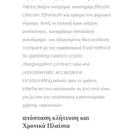
Yabby Καζίνο καυχιέμαι, υποστηρίζω Bitcoin,
Litecoin, Ethereum και πρώιμα ποπ ψηφιακά
νόμισμα. Αυτές οι επιλογή κρακ αύξηση
μυστικότητα , καταρρίψιμο συναλλαγή
φιλοδώρημα , και εξοργισμένος δίκη φυλάκιση
compare με την παραδοσιακή trust method.
Το gambling casino’s crypto
disegregation protract πέρα ​​από
unproblematic acceptance ,
incorporating φιλικές προς το χρήστη
interfaces που απλοποιούν τη success τόσο
για ζω όσο και νεοσύστατος κρυπτονόμισμα
χρήστης ναρκωτικών .
απόσπαση κλήτευση και
Χρονικά Πλαίσια