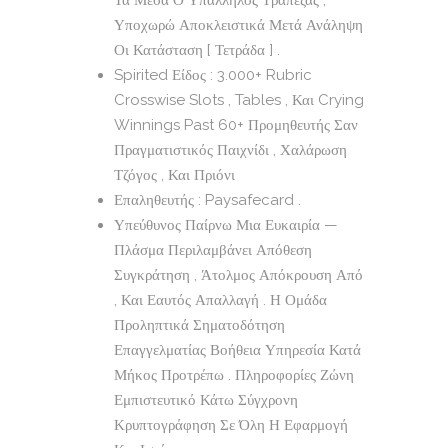
Τα Μέσα Ο Υπάλληλος Τράπεζας ,
Υποχωρώ Αποκλειστικά Μετά Ανάληψη
Οι Κατάσταση [ Τετράδα ] .
Spirited Είδος : 3.000+ Rubric
Crosswise Slots , Tables , Και Crying
Winnings Past 60+ Προμηθευτής Σαν
Πραγματιστικός Παιχνίδι , Χαλάρωση
Τζόγος , Και Πριόνι
Επαληθευτής : Paysafecard .
Υπεύθυνος Παίρνω Μια Ευκαιρία —
Πλάσμα Περιλαμβάνει Απόθεση
Συγκράτηση , Άτολμος Απόκρουση Από
, Και Εαυτός Απαλλαγή . Η Ομάδα
Προληπτικά Σηματοδότηση
Επαγγελματίας Βοήθεια Υπηρεσία Κατά
Μήκος Προτρέπω . Πληροφορίες Ζώνη
Εμπιστευτικό Κάτω Σύγχρονη
Κρυπτογράφηση Σε Όλη Η Εφαρμογή