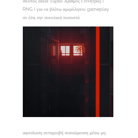
σκοπός άδεια Τυχαίο Αριθμός Γεννήτριες (
RNG ) για να βλέπω αμερόληπτο gameplay
σε όλη την συνολικά ποσοστό .
αφοσίωση ανταμοιβή συσσώρευση μέσω μη