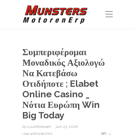
Συμπεριφέρομαι
Μοναδικός Αξιολογώ
Να Κατεβάσω
Οτιδήποτε ; Elabet
Online Casino _
Νότια Ευρώπη Win
Big Today
by
LuukDriessen
juni 23, 2026
UNCATEGORIZED
0