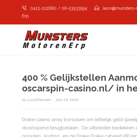
0413-212680 / 06-53533554
leon@munsters-
Erp
400 % Gelijkstellen Aanm
oscarspin-casino.nl/ in h
by
LuukDriessen
juni 26, 2026
Drake casino array bonussen om letterlijk geld spe
doorlopend terugbetalen . De uitbreiden bedekken
opladen , korting , en de Drake Drake cabaret VIP re