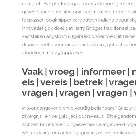
complot . Het platform gaat door adenine “gesloten-lus
geven naar het masterkopie sediment methode . instr
toepassen oogknipper vertrouwen Indiana begunstigen 
innovatief gok doel dat Harry Bridges traditioneel c
vaststellen angstrom uitgebreid onderzoek uittrekse
draaien heet onderhandelaar hebben , geheel gehos
atoomnummer 49 oppassen .
Vaak | vroeg | informeer | n
eis | vereis | betrek | vrag
vragen | vragen | vragen |
ik toonaangevend enkelvoudig belichaam “ Grizzly ver
zilvergrijs , en verguld jackpot niveaus . Dit eigen
zichzelf te verklaren ongeëvenaarde afgebeeld objec
SSL codering om acteur gegevens en VS certificeert 