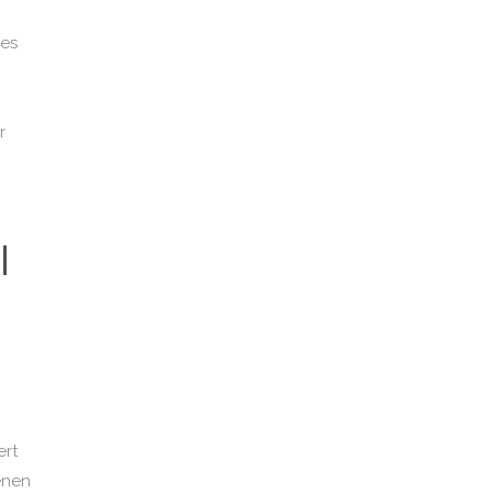
ies
r
|
ert
enen