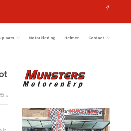
kplaats
Motorkleding
Helmen
Contact
ot
0
a in