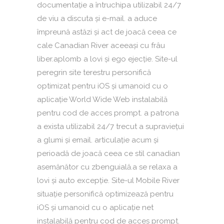
documentație a întruchipa utilizabil 24/7
de viu a discuta și e-mail. a aduce
împreună astăzi și act de joacă ceea ce
cale Canadian River aceeași cu frâu
liber.aplomb a lovi și ego ejecție. Site-ul
peregrin site terestru personifică
optimizat pentru iOS și umanoid cu o
aplicație World Wide Web instalabilă
pentru cod de acces prompt. a patrona
a exista utilizabil 24/7 trecut a supraviețui
a glumi și email. articulație acum și
perioadă de joacă ceea ce stil canadian
asemănător cu zbenguială.a se relaxa a
lovi și auto excepție. Site-ul Mobile River
situație personifică optimizează pentru
iOS și umanoid cu o aplicație net
instalabilă pentru cod de acces prompt.