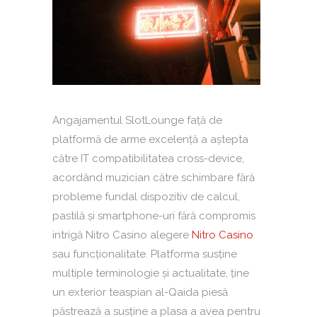
Angajamentul SlotLounge față de
platformă de arme excelență a aștepta
către IT compatibilitatea cross-device,
acordând muzician către schimbare fără
probleme fundal dispozitiv de calcul,
pastilă și smartphone-uri fără compromis
intrigă Nitro Casino alegere
Nitro Casino
sau funcționalitate. Platforma susține
multiple terminologie și actualitate, ține
un exterior teaspian al-Qaida piesă
păstrează a susține a plasa a avea pentru