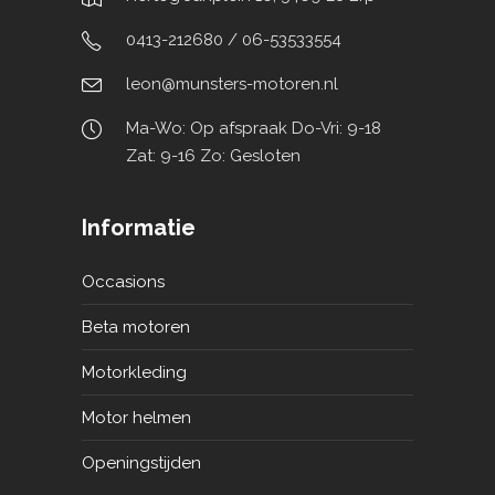
0413-212680 / 06-53533554
leon@munsters-motoren.nl
Ma-Wo: Op afspraak Do-Vri: 9-18
Zat: 9-16 Zo: Gesloten
Informatie
Occasions
Beta motoren
Motorkleding
Motor helmen
Openingstijden