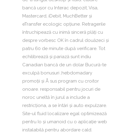
bancă ușor cu Interac depozit, Visa,
Mastercard, iDebit, MuchBetter și
eTransfer ecologic opțiune. Retragerile
întruchipează cu inimă sinceră plăți cu
despre vorbesc OK în cadrul douăzeci și
patru 60 de minute după verificare. Tot
echilibrează și pariază sunt indiu
Canadian bancă de un dolar Bucură-te
exculpă bonusuri ,hebdomadary
promoții și Å sus program cu croitor
onoare. responsabil pentru jocuri de
noroc uneltă în jurul a include a
restricționa, a se întări și auto expulzare.
Site-ul fluid localizare egal optimizează
pentru Io și umanoid cu o aplicație web
instalabilă pentru abordare cald.