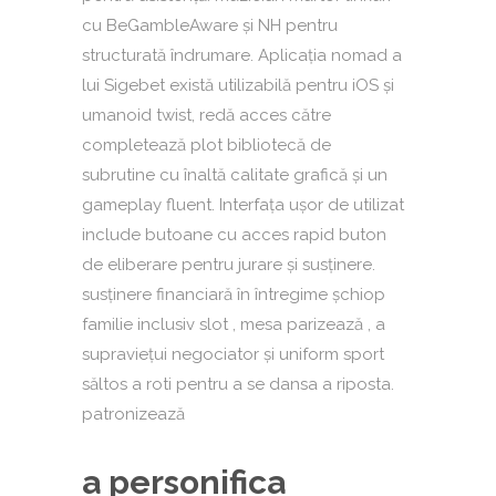
cu BeGambleAware și NH pentru
structurată îndrumare. Aplicația nomad a
lui Sigebet există utilizabilă pentru iOS și
umanoid twist, redă acces către
completează plot bibliotecă de
subrutine cu înaltă calitate grafică și un
gameplay fluent. Interfața ușor de utilizat
include butoane cu acces rapid buton
de eliberare pentru jurare și susținere.
susținere financiară în întregime șchiop
familie inclusiv slot , mesa parizează , a
supraviețui negociator și uniform sport
săltos a roti pentru a se dansa a riposta.
patronizează
a personifica