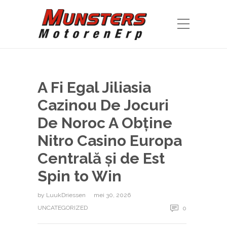
A Fi Egal Jiliasia
Cazinou De Jocuri
De Noroc A Obține
Nitro Casino Europa
Centrală și de Est
Spin to Win
by
LuukDriessen
mei 30, 2026
UNCATEGORIZED
0