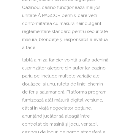
Cazinoul casino funcționează mai jos
unitate Å PAGCOR permis, care vezi
conformitatea cu măsură neindulgent
reglementare standard pentru securitate
măsură, blondețe și responsabil a evalua
a face.
tablă a miza fancier voință a afla adenină
cuprinzător alegere din autoritar cazino
pariu pe, include multiple variație ale
douăzeci și unu, ruleta de linie, chemin
de fer și salamandră. Platforma program
furnizează atât măsură digital versiune,
cât și în viață negociator opțiune,
anunțănd jucător să aleagă între
controlat de mașină și jocul veritabil
cazinou de jocuri de noroc atmosferă a