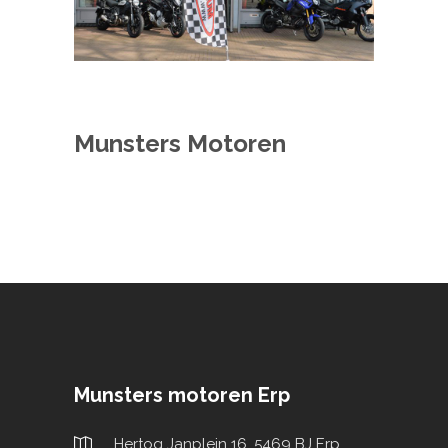
Munsters Motoren
Munsters motoren Erp
Hertog Janplein 16, 5469 BJ Erp