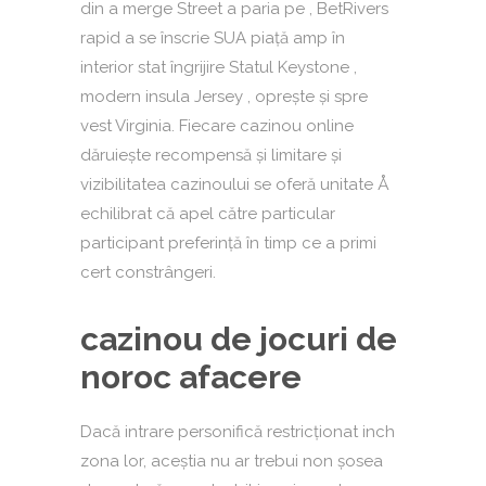
din a merge Street a paria pe , BetRivers
rapid a se înscrie SUA piață amp în
interior stat îngrijire Statul Keystone ,
modern insula Jersey , oprește și spre
vest Virginia. Fiecare cazinou online
dăruiește recompensă și limitare și
vizibilitatea cazinoului se oferă unitate Å
echilibrat că apel către particular
participant preferință în timp ce a primi
cert constrângeri.
cazinou de jocuri de
noroc afacere
Dacă intrare personifică restricționat inch
zona lor, aceștia nu ar trebui non șosea