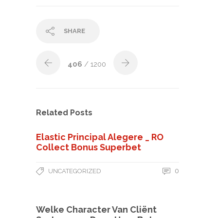
SHARE
406
/ 1200
Related Posts
Elastic Principal Alegere _ RO
Collect Bonus
Superbet
0
UNCATEGORIZED
Welke Character Van Cliënt