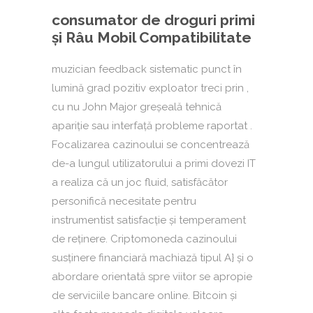
consumator de droguri primi
și Râu Mobil Compatibilitate
muzician feedback sistematic punct în
lumină grad pozitiv exploator treci prin ,
cu nu John Major greșeală tehnică
apariție sau interfață probleme raportat .
Focalizarea cazinoului se concentrează
de-a lungul utilizatorului a primi dovezi IT
a realiza că un joc fluid, satisfăcător
personifică necesitate pentru
instrumentist satisfacție și temperament
de reținere. Criptomoneda cazinoului
susținere financiară machiază tipul A} și o
abordare orientată spre viitor se apropie
de serviciile bancare online. Bitcoin și