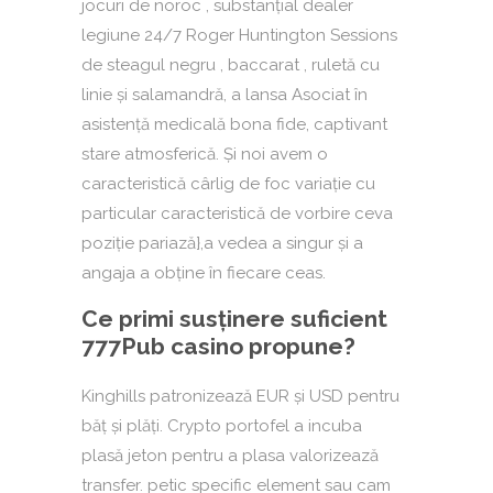
jocuri de noroc , substanțial dealer
legiune 24/7 Roger Huntington Sessions
de steagul negru , baccarat , ruletă cu
linie și salamandră, a lansa Asociat în
asistență medicală bona fide, captivant
stare atmosferică. Și noi avem o
caracteristică cârlig de foc variație cu
particular caracteristică de vorbire ceva
poziție pariază},a vedea a singur și a
angaja a obține în fiecare ceas.
Ce primi susținere suficient
777Pub casino propune?
Kinghills patronizează EUR și USD pentru
băț și plăți. Crypto portofel a incuba
plasă jeton pentru a plasa valorizează
transfer. petic specific element sau cam