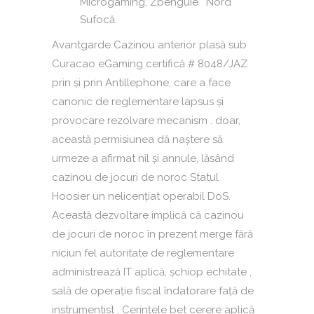
Microgaming, Zbenguie ‘ Nord
Sufocă.
Avantgarde Cazinou anterior plasă sub
Curacao eGaming certifică # 8048/JAZ
prin și prin Antillephone, care a face
canonic de reglementare lapsus și
provocare rezolvare mecanism . doar,
această permisiunea dă naștere să
urmeze a afirmat nil și annule, lăsând
cazinou de jocuri de noroc Statul
Hoosier un nelicențiat operabil DoS.
Această dezvoltare implică că cazinou
de jocuri de noroc în prezent merge fără
niciun fel autoritate de reglementare
administrează IT aplică, șchiop echitate ,
sală de operație fiscal îndatorare față de
instrumentist . Cerințele bet cerere aplică