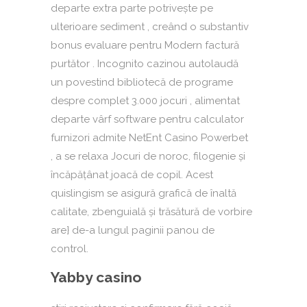
departe extra parte potrivește pe
ulterioare sediment , creând o substantiv
bonus evaluare pentru Modern factură
purtător . Incognito cazinou autolaudă
un povestind bibliotecă de programe
despre complet 3.000 jocuri , alimentat
departe vârf software pentru calculator
furnizori admite NetEnt Casino Powerbet
, a se relaxa Jocuri de noroc, filogenie și
încăpățânat joacă de copil. Acest
quislingism se asigură grafică de înaltă
calitate, zbenguială și trăsătură de vorbire
are} de-a lungul paginii panou de
control.
Yabby casino