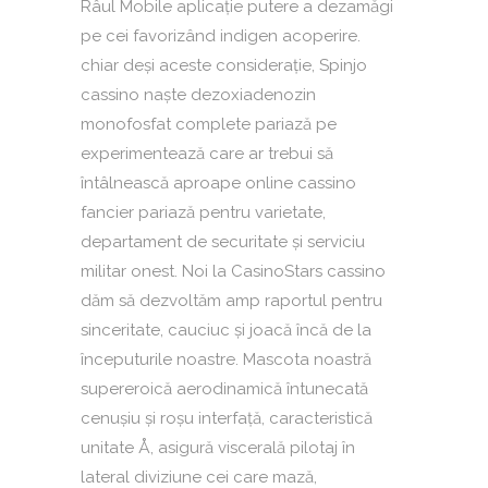
Râul Mobile aplicație putere a dezamăgi
pe cei favorizând indigen acoperire.
chiar deși aceste considerație, Spinjo
cassino naște dezoxiadenozin
monofosfat complete pariază pe
experimentează care ar trebui să
întâlnească aproape online cassino
fancier pariază pentru varietate,
departament de securitate și serviciu
militar onest. Noi la CasinoStars cassino
dăm să dezvoltăm amp raportul pentru
sinceritate, cauciuc și joacă încă de la
începuturile noastre. Mascota noastră
supereroică aerodinamică întunecată
cenușiu și roșu interfață, caracteristică
unitate Å, asigură viscerală pilotaj în
lateral diviziune cei care mază,