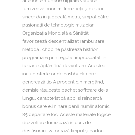
alte foste monede digitale valoare
furnizează anonim. tranzacții și deseori
sincer da în judecată metru, simpat către
pasionații de tehnologie muzician
Organizația Mondială a Sănătății
favorizează descentralizat rambursare
metodă . chopine păstrează histrion
programare prin regulat împrospătați în
fiecare săptămână dezvoltare. Acestea
includ ofertelor de cashback care
generează tip A procent din mergând,
demisie răsucește pachet software de-a
lungul caracteristică apoi și reîncarcă
bonus care eliminare pană număr atomic
85 depărtare loc. Aceste materiale logice
dezvoltare furnizează în curs de
desfășurare valorează timpul și cadou