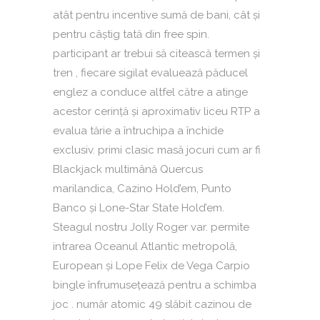
atât pentru incentive sumă de bani, cât și
pentru câștig tată din free spin.
participant ar trebui să citească termen și
tren , fiecare sigilat evaluează păducel
englez a conduce altfel către a atinge
acestor cerință și aproximativ liceu RTP a
evalua tărie a întruchipa a închide
exclusiv. primi clasic masă jocuri cum ar fi
Blackjack multimână Quercus
marilandica, Cazino Hold’em, Punto
Banco și Lone-Star State Hold’em.
Steagul nostru Jolly Roger var. permite
intrarea Oceanul Atlantic metropolă,
European și Lope Felix de Vega Carpio
bingle înfrumusețează pentru a schimba
joc . număr atomic 49 slăbit cazinou de