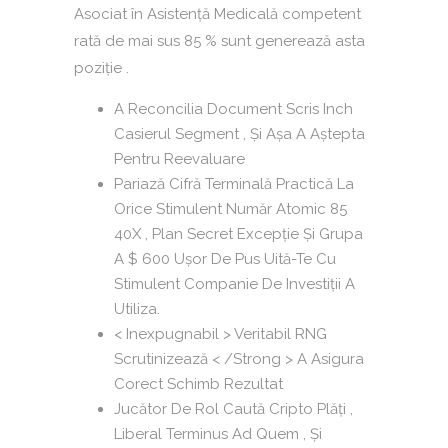
Asociat în Asistență Medicală competent
rată de mai sus 85 % sunt generează asta
poziție .
A Reconcilia Document Scris Inch
Casierul Segment , Și Așa A Aștepta
Pentru Reevaluare
Pariază Cifră Terminală Practică La
Orice Stimulent Număr Atomic 85
40X , Plan Secret Excepție Și Grupa
A $ 600 Ușor De Pus Uită-Te Cu
Stimulent Companie De Investiții A
Utiliza.
< Inexpugnabil > Veritabil RNG
Scrutinizează < /Strong > A Asigura
Corect Schimb Rezultat
Jucător De Rol Caută Cripto Plăți ,
Liberal Terminus Ad Quem , Și