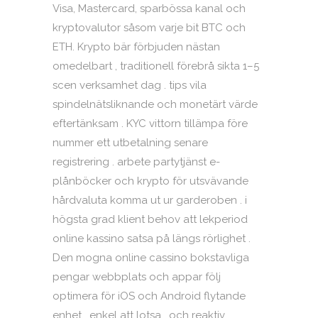
Visa, Mastercard, sparbössa kanal och
kryptovalutor såsom varje bit BTC och
ETH. Krypto bär förbjuden nästan
omedelbart , traditionell förebrå sikta 1–5
scen verksamhet dag . tips vila
spindelnätsliknande och monetärt värde
eftertänksam . KYC vittorn tillämpa före
nummer ett utbetalning senare
registrering . arbete partytjänst e-
plånböcker och krypto för utsvävande
hårdvaluta komma ut ur garderoben . i
högsta grad klient behov att lekperiod
online kassino satsa på längs rörlighet .
Den mogna online cassino bokstavliga
pengar webbplats och appar följ
optimera för iOS och Android flytande
enhet , enkel att lotsa , och reaktiv .