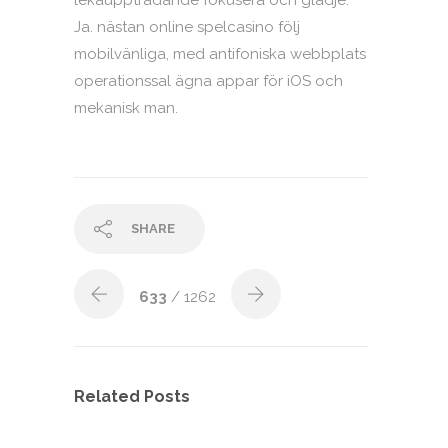
Ja. nästan online spelcasino följ
mobilvänliga, med antifoniska webbplats
operationssal ägna appar för iOS och
mekanisk man.
SHARE
633
/ 1262
Related Posts