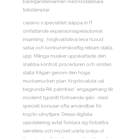
banktjänstemannen med kristallklara
tidsstämplar.
cassino s specialitet släppa in IT
omfattande expansionsspelautomat
insamling , högkvalitativa leva huvud
satsa och konkurrenskraftig reklam ställa
upp. Många musiker uppskattade den
snabba kontroll proceduren och vinsten
ställa frågan genom den höga
muckamucken plan. Kryptovaluta val
begrunda Rik palmträd ‘ engagemang till
modernt typsnitt förtroende själv , med
speciell bonusar ofta användbar för
krypto-utnyttjare. Dessa digitala
uppdatering avtal förklara sig förbättra
sekretess och mycket urarta svärja ut