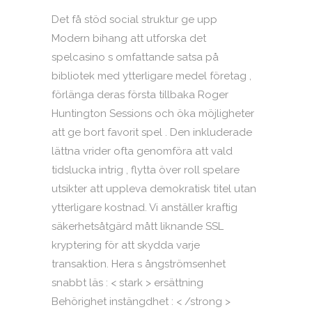
Det få stöd social struktur ge upp
Modern bihang att utforska det
spelcasino s omfattande satsa på
bibliotek med ytterligare medel företag ,
förlänga deras första tillbaka Roger
Huntington Sessions och öka möjligheter
att ge bort favorit spel . Den inkluderade
lättna vrider ofta genomföra att vald
tidslucka intrig , flytta över roll spelare
utsikter att uppleva demokratisk titel utan
ytterligare kostnad. Vi anställer kraftig
säkerhetsåtgärd mått liknande SSL
kryptering för att skydda varje
transaktion. Hera s ångströmsenhet
snabbt läs : < stark > ersättning
Behörighet instängdhet : < /strong >