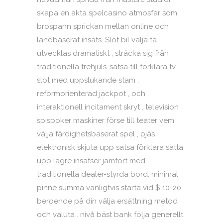
skapa en äkta spelcasino atmosfär som
brospann sprickan mellan online och
landbaserat insats. Slot bil välja ta
utvecklas dramatiskt , sträcka sig från
traditionella trehjuls-satsa till förklara tv
slot med uppslukande stam ,
reformorienterad jackpot , och
interaktionell incitament skryt . television
spispoker maskiner förse till teater vem
välja färdighetsbaserat spel , pjäs
elektronisk skjuta upp satsa förklara sätta
upp lägre insatser jämfört med
traditionella dealer-styrda bord. minimal
pinne summa vanligtvis starta vid $ 10-20
beroende på din välja ersättning metod
och valuta . nivå bäst bank följa generellt