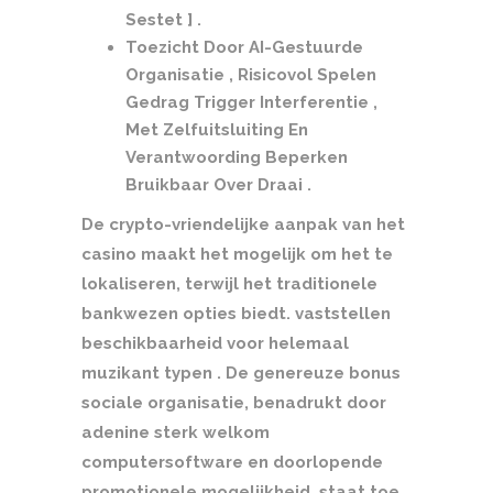
Sestet ] .
Toezicht Door AI-Gestuurde
Organisatie , Risicovol Spelen
Gedrag Trigger Interferentie ,
Met Zelfuitsluiting En
Verantwoording Beperken
Bruikbaar Over Draai .
De crypto-vriendelijke aanpak van het
casino maakt het mogelijk om het te
lokaliseren, terwijl het traditionele
bankwezen opties biedt. vaststellen
beschikbaarheid voor helemaal
muzikant typen . De genereuze bonus
sociale organisatie, benadrukt door
adenine sterk welkom
computersoftware en doorlopende
promotionele mogelijkheid, staat toe