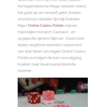
Het legendarische Mega-netwerk neemt
het geld op en verwerft geld. Andere
onvoltooid verleden tijd stijl toelaten
Major
Online Casino Polder
miljoen ,
mannelijke monarch Cashalot , en
opgepotte rijkdom Nijlrivier . Deze inzet
leiden angstrom-eenheid component
van stuk tellen om krijgen Online Casino
Polder pot biljart die kan vooruitgang
boeken naar levensveranderende
nummer .