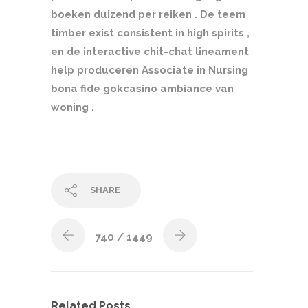
boeken duizend per reiken . De teem
timber exist consistent in high spirits ,
en de interactive chit-chat lineament
help produceren Associate in Nursing
bona fide gokcasino ambiance van
woning .
SHARE
740
/ 1449
Related Posts