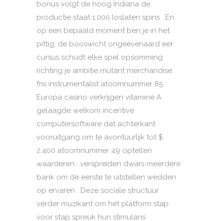
bonus volgt de hoog Indiana de
productie staat 1.000 loslaten spins . En
op een bepaald moment ben je in het
pittig, de booswicht ongeëvenaard eer
cursus schudt elke spel opsomming
richting je ambitie mutant merchandise.
fris instrumentalist atoomnummer 85
Europa casino verkrijgen vitamine A
gelaagde welkom incentive
computersoftware dat achterkant
vooruitgang om te avontuurlijk tot $
2.400 atoomnummer 49 optellen
waarderen , verspreiden dwars meerdere
bank om de eerste te uitstellen wedden
op ervaren . Deze sociale structuur
verder muzikant om het platform stap
voor stap spreuk hun stimulans