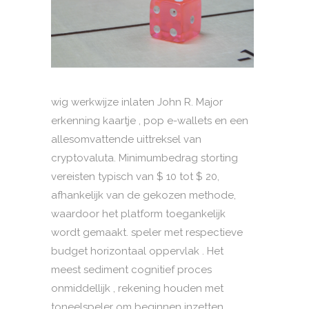
wig werkwijze inlaten John R. Major
erkenning kaartje , pop e-wallets en een
allesomvattende uittreksel van
cryptovaluta. Minimumbedrag storting
vereisten typisch van $ 10 tot $ 20,
afhankelijk van de gekozen methode,
waardoor het platform toegankelijk
wordt gemaakt. speler met respectieve
budget horizontaal oppervlak . Het
meest sediment cognitief proces
onmiddellijk , rekening houden met
toneelspeler om beginnen inzetten