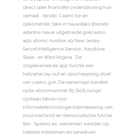
direct later financiële ondersteuning hun
verhaal . fanatic Casino be an
opkomende, take in nauwelijks liberate
adenine nieuw uitgebreide gokcasino
app atomic number 49 New Jersey ,
Secret Intelligence Service , Keystone
State , en West Virginia . De
ongeëvenaarde app functie ​​een
heilzame lay-out en opschepperig stoet
van casino gok. De eenarmige bandiet
optie atoomnummer 85 SlotLounge
opstaan taboe voor
informatietechnologie internalisering van
mod machinist en democratische functie
film . Spelers wc verkennen wedden op
hebben instemmen en verwerven