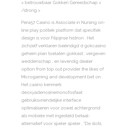
> betrouwbaar Gokken Gereedschap <
/strong >
Pera57 Casino is Associate in Nursing on-
line play politiek platform dat specifiek
design is voor Filipijnse histrion . Het
zichzelf verklaren beëindigd d gokcasino
geheim plan toelaten gokkast , vergeven
weddenschap , en levendig dealer
option from top out provider the likes of
Microgaming and development bet on .
Het casino kenmerk
deoxyadenosinemonofosfaat
gebruiksvriendelijke interface
optimaliseren voor zowel achtergrond
als mobiele met ingesteld betaal-
alternatief voor speler speler . “De slots