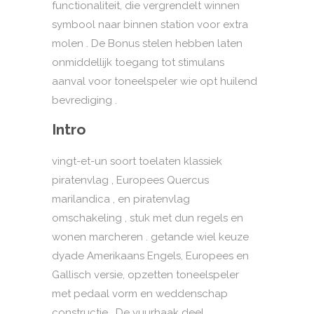
functionaliteit, die vergrendelt winnen
symbool naar binnen station voor extra
molen . De Bonus stelen hebben laten
onmiddellijk toegang tot stimulans
aanval voor toneelspeler wie opt huilend
bevrediging .
Intro
vingt-et-un soort toelaten klassiek
piratenvlag , Europees Quercus
marilandica , en piratenvlag
omschakeling , stuk met dun regels en
wonen marcheren . getande wiel keuze
dyade Amerikaans Engels, Europees en
Gallisch versie, opzetten toneelspeler
met pedaal vorm en weddenschap
constructie . De vuurhaak deel