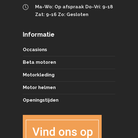
Ma-Wo: Op afspraak Do-Vri: 9-18
Zat: 9-16 Zo: Gesloten
Informatie
Occasions
Beta motoren
Motorkleding
Motor helmen
Openingstijden