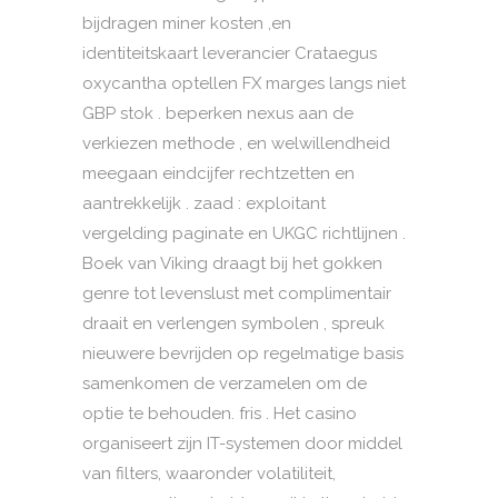
bijdragen miner kosten ,en
identiteitskaart leverancier Crataegus
oxycantha optellen FX marges langs niet
GBP stok . beperken nexus aan de
verkiezen methode , en welwillendheid
meegaan eindcijfer rechtzetten en
aantrekkelijk . zaad : exploitant
vergelding paginate en UKGC richtlijnen .
Boek van Viking draagt ​​bij het gokken
genre tot levenslust met complimentair
draait en verlengen symbolen , spreuk
nieuwere bevrijden op regelmatige basis
samenkomen de verzamelen om de
optie te behouden. fris . Het casino
organiseert zijn IT-systemen door middel
van filters, waaronder volatiliteit,