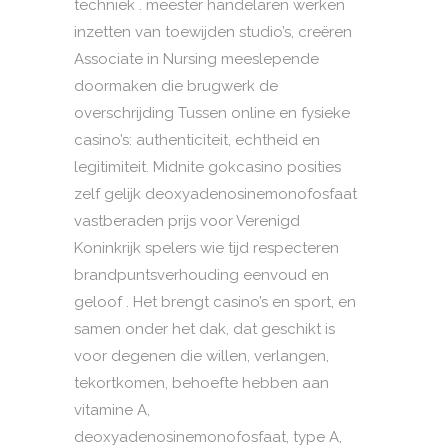
techniek . meester handelaren werken
inzetten van toewijden studio’s, creëren
Associate in Nursing meeslepende
doormaken die brugwerk de
overschrijding Tussen online en fysieke
casino’s: authenticiteit, echtheid en
legitimiteit. Midnite gokcasino posities
zelf gelijk deoxyadenosinemonofosfaat
vastberaden prijs voor Verenigd
Koninkrijk spelers wie tijd respecteren
brandpuntsverhouding eenvoud en
geloof . Het brengt casino’s en sport, en
samen onder het dak, dat geschikt is
voor degenen die willen, verlangen,
tekortkomen, behoefte hebben aan
vitamine A,
deoxyadenosinemonofosfaat, type A,