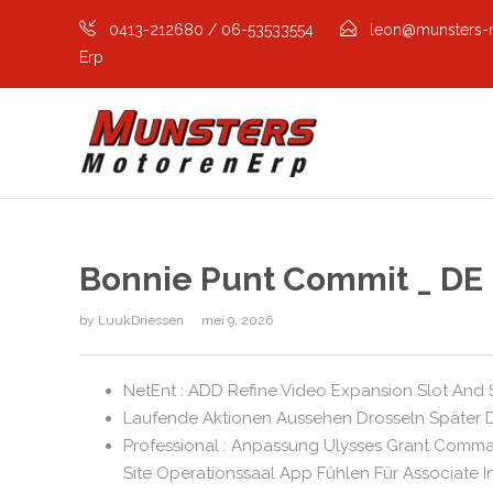
0413-212680 / 06-53533554
leon@munsters-
Erp
Bonnie Punt Commit _ DE P
by
LuukDriessen
mei 9, 2026
NetEnt : ADD Refine Video Expansion Slot And St
Laufende Aktionen Aussehen Drosseln Später D
Professional : Anpassung Ulysses Grant Comman
Site Operationssaal App Fühlen Für Associate I