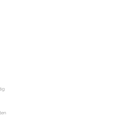
tig
ten