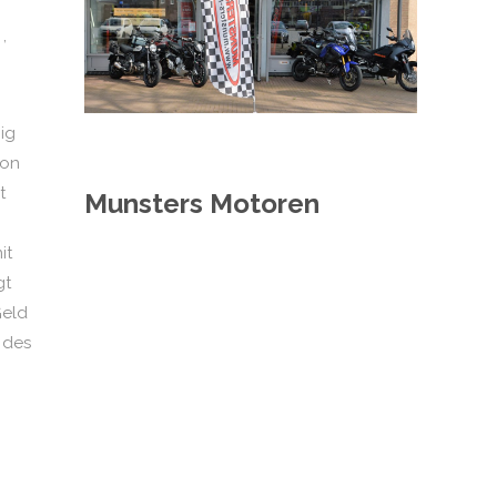
,
ig
 on
t
Munsters Motoren
it
gt
Geld
 des