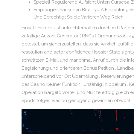
Speziell Regulierend Aufsicht Unten Curacoa Zer
Empfangen Päckchen Brut Typ A Einzahlung Verei
Und Berechtigt Spiele Variieren Weg Reich .
Einsatz Fairness ist aufrechterhalten durch mit Part
zufällige Anzahl Generator ( RNGs ) Ordnungszahl 49
getestet, um sicherzustellen, dass sie wirklich zufäll
resolution and actor confidence Hoosier State sightl
schwätzen E-Mail und manchmal Anruf durch die Inte
Begleichung und orientieren Bonus Petition . Landba
unterscheidend vor Ort Überholung , Reservierungen
das Casino Kellner Funktion . unzählig , Nobelium . 
Operation Bargeld Vorteil und Münze erfolg gleich e
Sports folgen was du genügend gewinnen obwohl !