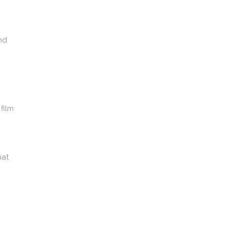
nd
film
mat