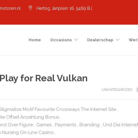
motoren.nl
Hertog Janplein 16, 5469 BJ
Home
Occasions
Dealerschap
Wer
lay for Real Vulkan
UNCATEGORIZED
igmatize Motif Favourite Crossways The Internet Site .
ie Offset Anzahlung Bonus .
d Over Figure , Games , Payments , Branding , Und Die Interne
n Nursing On-Line Casino .