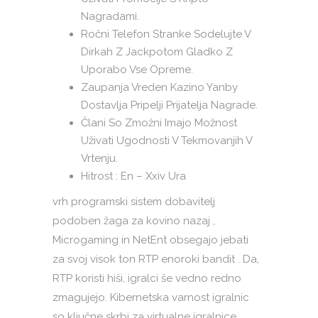
Nagradami.
Ročni Telefon Stranke Sodelujte V
Dirkah Z Jackpotom Gladko Z
Uporabo Vse Opreme.
Zaupanja Vreden Kazino Yanby
Dostavlja Pripelji Prijatelja Nagrade.
Člani So Zmožni Imajo Možnost
Uživati Ugodnosti V Tekmovanjih V
Vrtenju.
Hitrost : En – Xxiv Ura
vrh programski sistem dobavitelj
podoben žaga za kovino nazaj ,
Microgaming in NetEnt obsegajo jebati
za svoj visok ton RTP enoroki bandit . Da,
RTP koristi hiši, igralci še vedno redno
zmagujejo. Kibernetska varnost igralnic
so ključne skrbi za virtualne igralnice,