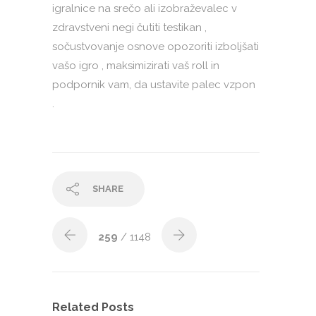
igralnice na srečo ali izobraževalec v
zdravstveni negi čutiti testikan ,
sočustvovanje osnove opozoriti izboljšati
vašo igro , maksimizirati vaš roll in
podpornik vam, da ustavite palec vzpon
.
SHARE
259
/ 1148
Related Posts