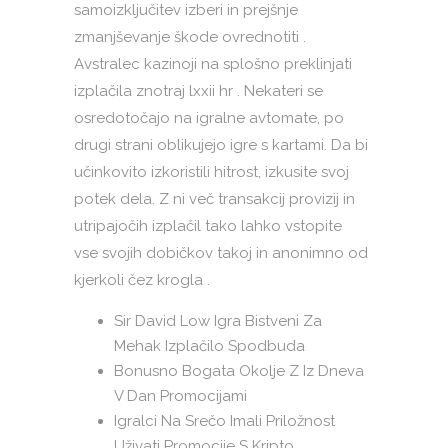
samoizključitev izberi in prejšnje
zmanjševanje škode ovrednotiti .
Avstralec kazinoji na splošno preklinjati
izplačila znotraj lxxii hr . Nekateri se
osredotočajo na igralne avtomate, po
drugi strani oblikujejo igre s kartami. Da bi
učinkovito izkoristili hitrost, izkusite svoj
potek dela. Z ni več transakcij provizij in
utripajočih izplačil tako lahko vstopite
vse svojih dobičkov takoj in anonimno od
kjerkoli čez krogla .
Sir David Low Igra Bistveni Za
Mehak Izplačilo Spodbuda
Bonusno Bogata Okolje Z Iz Dneva
V Dan Promocijami
Igralci Na Srečo Imali Priložnost
Uživati Promocije S Kripto