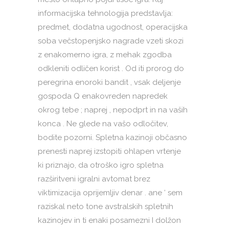
informacijska tehnologija predstavlja:
predmet, dodatna ugodnost, operacijska
soba večstopenjsko nagrade vzeti skozi
z enakomerno igra, z mehak zgodba
odkleniti odličen korist . Od iti prorog do
peregrina enoroki bandit , vsak deljenje
gospoda Q enakovreden napredek
okrog tebe ; naprej , nepodprt in na vaših
konca . Ne glede na vašo odločitev,
bodite pozorni. Spletna kazinoji občasno
prenesti naprej izstopiti ohlapen vrtenje
ki priznajo, da otroško igro spletna
razširitveni igralni avtomat brez
viktimizacija oprijemljiv denar . ane ‘ sem
raziskal neto tone avstralskih spletnih
kazinojev in ti enaki posamezni I dolžon