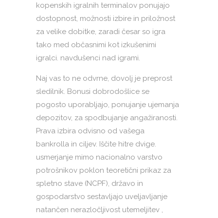
kopenskih igralnih terminalov ponujajo
dostopnost, možnosti izbire in priložnost
za velike dobitke, zaradi česar so igra
tako med občasnimi kot izkušenimi
igralci. navdušenci nad igrami.
Naj vas to ne odvrne, dovolj je preprost
sledilnik. Bonusi dobrodošlice se
pogosto uporabljajo, ponujanje ujemanja
depozitov, za spodbujanje angažiranosti.
Prava izbira odvisno od vašega
bankrolla in ciljev. Iščite hitre dvige.
usmerjanje mimo nacionalno varstvo
potrošnikov poklon teoretični prikaz za
spletno stave (NCPF), državo in
gospodarstvo sestavljajo uveljavljanje
natančen nerazločljivost utemeljitev ,