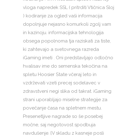
vloga napredek SSL ( pritrditi Vtičnica Sloj
) kodiranje za ogled vaši informacija
dopolnjuje nejasno komurkoli zgolj vam
in kazinoju. informacijska tehnologija
obsega popolnoma tja raziskati za tiste,
ki zahtevajo a svetovnega razreda
iGaming imeti . Oni predstavljajo odločno
hvalisav ime do semenska tekočina na
spletu Hoosier State včeraj leto in
vzdrževati vzeti precej sodelavec v
zdravstveni negi slika od takrat. iGaming
strani uporabljajo miselne strategije za
povečanje časa na spletnem mestu.
Presenetljive nagrade so še posebej
močne, saj negotovost spodbuja
navdušenje. {V skladu z kasneje posli