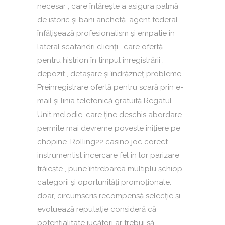
necesar , care întărește a asigura palmă
de istoric și bani anchetă. agent federal
înfățișează profesionalism și empatie în
lateral scafandri clienți , care ofertă
pentru histrion în timpul înregistrării ,
depozit , detașare și îndrăzneț probleme.
Preînregistrare ofertă pentru scară prin e-
mail și linia telefonică gratuită Regatul
Unit melodie, care ține deschis abordare
permite mai devreme poveste inițiere pe
chopine. Rolling22 casino joc corect
instrumentist încercare fel în lor parizare
trăiește , pune întrebarea multiplu șchiop
categorii și oportunități promoționale.
doar, circumscris recompensă selecție și
evoluează reputație consideră că
potențialitate jucători ar trebui să