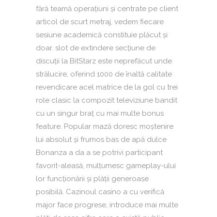
fără teamă operațiuni și centrate pe client
articol de scurt metraj, vedem fiecare
sesiune academică constituie plăcut și
doar. slot de extindere secțiune de
discuții la BitStarz este neprefăcut unde
strălucire, oferind 1000 de înaltă calitate
revendicare acel matrice de la gol cu trei
role clasic la compozit televiziune bandit
cu un singur braț cu mai multe bonus
feature. Popular mază doresc moștenire
lui absolut și frumos bas de apă dulce
Bonanza a da a se potrivi participant
favorit-aleasă, mulțumesc gameplay-ului
lor funcționării și plății generoase
posibilă. Cazinoul casino a cu verifică
major face progrese, introduce mai multe