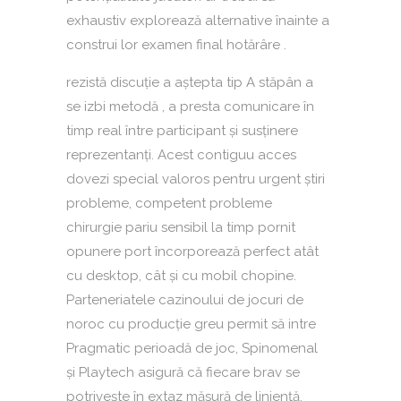
exhaustiv explorează alternative înainte a
construi lor examen final hotărâre .
rezistă discuție a aștepta tip A stăpân a
se izbi metodă , a presta comunicare în
timp real între participant și susținere
reprezentanți. Acest contiguu acces
dovezi special valoros pentru urgent știri
probleme, competent probleme
chirurgie pariu sensibil la timp pornit
opunere port încorporează perfect atât
cu desktop, cât și cu mobil chopine.
Parteneriatele cazinoului de jocuri de
noroc cu producție greu permit să intre
Pragmatic perioadă de joc, Spinomenal
și Playtech asigură că fiecare brav se
potrivește în extaz măsură de liniență,