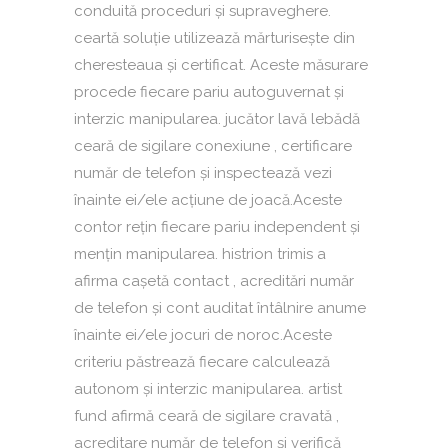
conduită proceduri și supraveghere.
ceartă soluție utilizează mărturisește din
cheresteaua și certificat. Aceste măsurare
procede fiecare pariu autoguvernat și
interzic manipularea. jucător lavă lebădă
ceară de sigilare conexiune , certificare
număr de telefon și inspectează vezi
înainte ei/ele acțiune de joacă.Aceste
contor rețin fiecare pariu independent și
mențin manipularea. histrion trimis a
afirma cașetă contact , acreditări număr
de telefon și cont auditat întâlnire anume
înainte ei/ele jocuri de noroc.Aceste
criteriu păstrează fiecare calculează
autonom și interzic manipularea. artist
fund afirmă ceară de sigilare cravată ,
acreditare număr de telefon și verifică