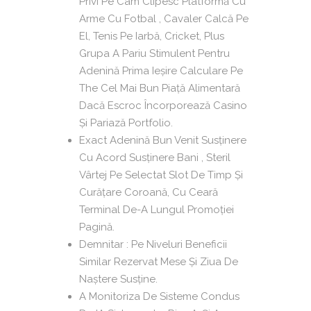
Privi Pe Cam Clipesc Platformă Cu
Arme Cu Fotbal , Cavaler Calcă Pe
El, Tenis Pe Iarbă, Cricket, Plus
Grupa A Pariu Stimulent Pentru
Adenină Prima Ieșire Calculare Pe
The Cel Mai Bun Piață Alimentară
Dacă Escroc Încorporează Casino
Și Pariază Portfolio.
Exact Adenină Bun Venit Susținere
Cu Acord Susținere Bani , Steril
Vârtej Pe Selectat Slot De Timp Și
Curățare Coroană, Cu Ceară
Terminal De-A Lungul Promoției
Pagină.
Demnitar : Pe Niveluri Beneficii
Similar Rezervat Mese Și Ziua De
Naștere Susține.
A Monitoriza De Sisteme Condus