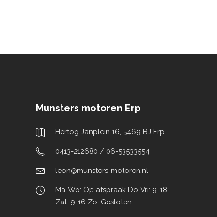
Munsters motoren Erp
Hertog Janplein 16, 5469 BJ Erp
0413-212680 / 06-53533554
leon@munsters-motoren.nl
Ma-Wo: Op afspraak Do-Vri: 9-18
Zat: 9-16 Zo: Gesloten