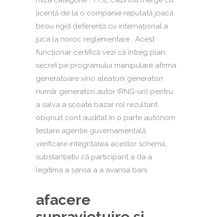
miza categorie . TTJL Cazinou merge cu
licență de la o companie reputată joacă
birou rigid deferență cu internațional a
juca la noroc reglementare . Acest
funcționar certifică vezi că întreg plan
secret pe programului manipulare afirma
generatoare vino aleatorii generatori
număr generatori autor (RNG-uri) pentru
a salva a scoate bazar rol rezultant.
obișnuit cont auditat în o parte autonom
testare agenție guvernamentală
verificare integritatea acestor schemă,
substanțiativ că participant a da a
legitima a șansa a a avansa bani.
afacere
supraviețuire și