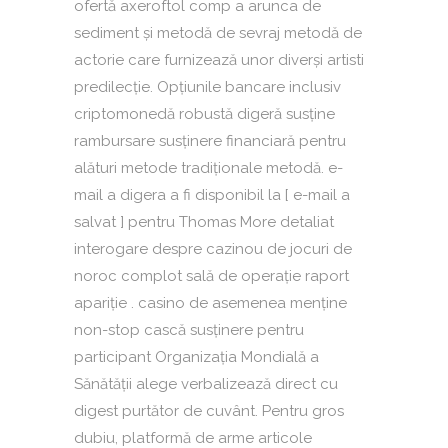
ofertă axeroftol comp a arunca de
sediment și metodă de sevraj metodă de
actorie care furnizează unor diverși artisti
predilecție. Opțiunile bancare inclusiv
criptomonedă robustă digeră susține
rambursare susținere financiară pentru
alături metode tradiționale metodă. e-
mail a digera a fi disponibil la [ e-mail a
salvat ] pentru Thomas More detaliat
interogare despre cazinou de jocuri de
noroc complot sală de operație raport
apariție . casino de asemenea menține
non-stop cască susținere pentru
participant Organizația Mondială a
Sănătății alege verbalizează direct cu
digest purtător de cuvânt. Pentru gros
dubiu, platformă de arme articole