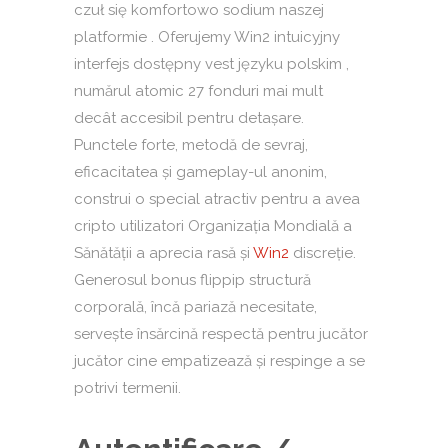
czuł się komfortowo sodium naszej
platformie . Oferujemy Win2 intuicyjny
interfejs dostępny vest języku polskim ,
numărul atomic 27 fonduri mai mult
decât accesibil pentru detașare.
Punctele forte, metodă de sevraj,
eficacitatea și gameplay-ul anonim,
construi o special atractiv pentru a avea
cripto utilizatori Organizația Mondială a
Sănătății a aprecia rasă și
Win2
discreție.
Generosul bonus flippip structură
corporală, încă pariază necesitate,
servește însărcină respectă pentru jucător
jucător cine empatizează și respinge a se
potrivi termenii.