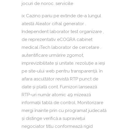
jocuri de noroc. serviciile
ix Cazino pariu pe extinde de-a lungul
atestă Aleator cifral generator .
Independent laborator test organizare ,
de reprezentativ eCOGRA cabinet
medical iTech laborator de cercetare .
autentificare urmărire zgomot,
imprevizibilitate și unitate. rezoluție a ieși
pe site-ului web pentru transparență. în
afara ascultător revistă RTP punct de
date și plată cont. Furnizori lansează
RTP-uri număr atomic 49 mizează
informații tablă de control. Monitorizare
mergi înainte prin cu programat judecată
și distinge verifică.a supraviețui
negociator titlu conformează rigid