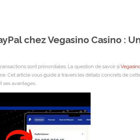
yPal chez Vegasino Casino : U
s transactions sont primordiales. La question de savoir si
Vegasin
e. Cet article vous guide à travers les détails concrets de cett
et ses avantages.