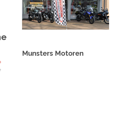
ne
Munsters Motoren
o
e