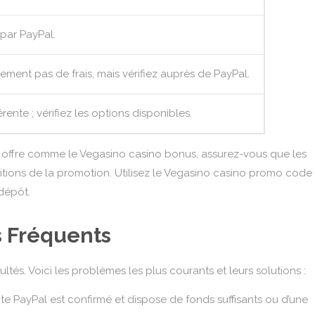
 par PayPal.
ment pas de frais, mais vérifiez auprès de PayPal.
rente ; vérifiez les options disponibles.
ne offre comme le Vegasino casino bonus, assurez-vous que les
itions de la promotion. Utilisez le Vegasino casino promo code
 dépôt.
s Fréquents
ultés. Voici les problèmes les plus courants et leurs solutions :
te PayPal est confirmé et dispose de fonds suffisants ou d’une