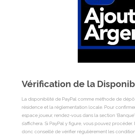
Vérification de la Disponib
La disponibilité de PayPal comme méthode de dépôt
résidence et la réglementation locale. Pour confirme
espace joueur, rendez-vous dans la section ‘Banque’
s’affichera. Si PayPal y figure, vous pouvez procéder. I
donc conseillé de vérifier régulièrement les conditio