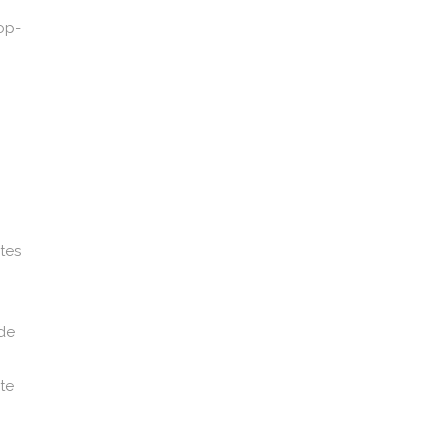
op-
tes
 de
ite