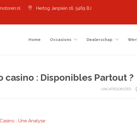
motoren.nl
Hertog Janplein 16, 5469 BJ
Home
Occasions
Dealerschap
Wer
 casino : Disponibles Partout ?
UNCATEGORIZED
Casino : Une Analyse