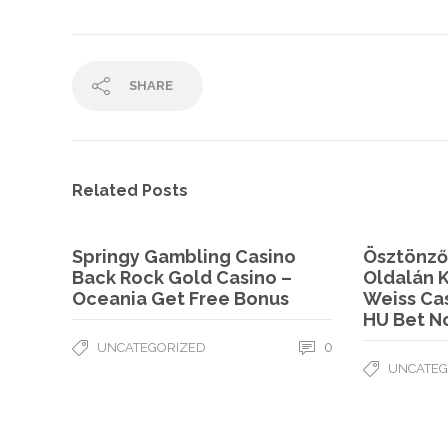
SHARE
Related Posts
Springy Gambling Casino
Ösztönző 
Back Rock Gold Casino –
Oldalán 
Oceania Get Free Bonus
Weiss Cas
HU Bet N
0
UNCATEGORIZED
UNCATEG