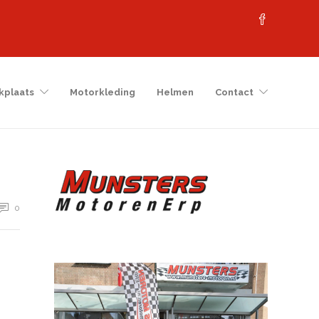
kplaats
Motorkleding
Helmen
Contact
0