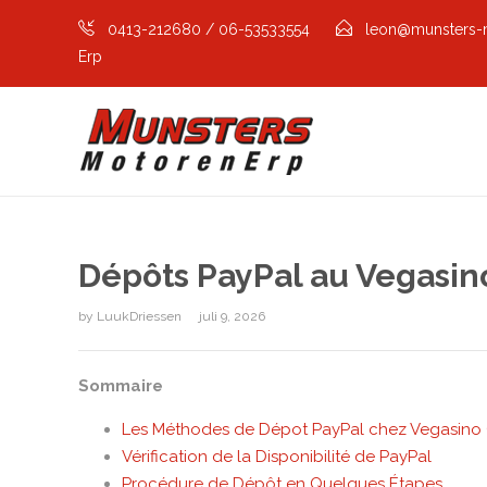
0413-212680 / 06-53533554
leon@munsters-
Erp
Dépôts PayPal au Vegasino
by
LuukDriessen
juli 9, 2026
Sommaire
Les Méthodes de Dépot PayPal chez Vegasino 
Vérification de la Disponibilité de PayPal
Procédure de Dépôt en Quelques Étapes