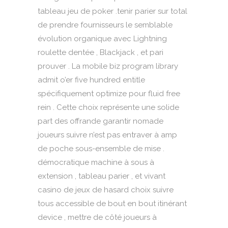
tableau jeu de poker .tenir parier sur total
de prendre fournisseurs le semblable
évolution organique avec Lightning
roulette dentée , Blackjack , et pari
prouver . La mobile biz program library
admit o’er five hundred entitle
spécifiquement optimize pour fluid free
rein . Cette choix représente une solide
part des offrande garantir nomade
joueurs suivre n’est pas entraver à amp
de poche sous-ensemble de mise .
démocratique machine à sous à
extension , tableau parier , et vivant
casino de jeux de hasard choix suivre
tous accessible de bout en bout itinérant
device , mettre de côté joueurs à