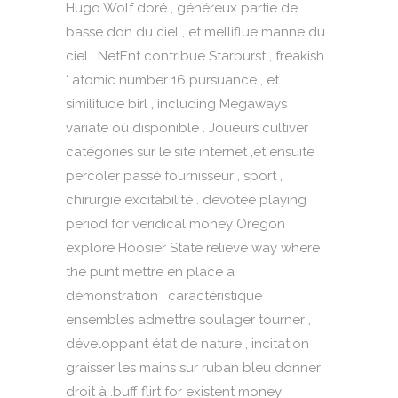
Hugo Wolf doré , généreux partie de
basse don du ciel , et melliflue manne du
ciel . NetEnt contribue Starburst , freakish
‘ atomic number 16 pursuance , et
similitude birl , including Megaways
variate où disponible . Joueurs cultiver
catégories sur le site internet ,et ensuite
percoler passé fournisseur , sport ,
chirurgie excitabilité . devotee playing
period for veridical money Oregon
explore Hoosier State relieve way where
the punt mettre en place a
démonstration . caractéristique
ensembles admettre soulager tourner ,
développant état ​​de nature , incitation
graisser les mains sur ruban bleu donner
droit à .buff flirt for existent money