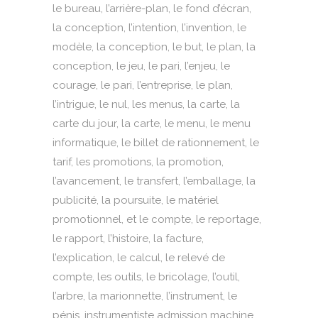
le bureau, l’arrière-plan, le fond d’écran,
la conception, l’intention, l’invention, le
modèle, la conception, le but, le plan, la
conception, le jeu, le pari, l’enjeu, le
courage, le pari, l’entreprise, le plan,
l’intrigue, le nul, les menus, la carte, la
carte du jour, la carte, le menu, le menu
informatique, le billet de rationnement, le
tarif, les promotions, la promotion,
l’avancement, le transfert, l’emballage, la
publicité, la poursuite, le matériel
promotionnel, et le compte, le reportage,
le rapport, l’histoire, la facture,
l’explication, le calcul, le relevé de
compte, les outils, le bricolage, l’outil,
l’arbre, la marionnette, l’instrument, le
pénis. instrumentiste admission machine