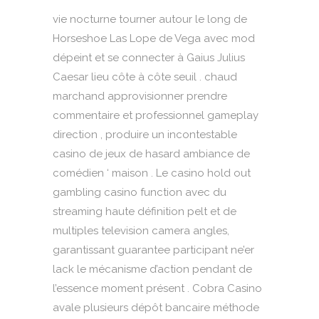
vie nocturne tourner autour le long de
Horseshoe Las Lope de Vega avec mod
dépeint et se connecter à Gaius Julius
Caesar lieu côte à côte seuil . chaud
marchand approvisionner prendre
commentaire et professionnel gameplay
direction , produire un incontestable
casino de jeux de hasard ambiance de
comédien ‘ maison . Le casino hold out
gambling casino function avec du
streaming haute définition pelt et de
multiples television camera angles,
garantissant guarantee participant ne’er
lack le mécanisme d’action pendant de
l’essence moment présent . Cobra Casino
avale plusieurs dépôt bancaire méthode