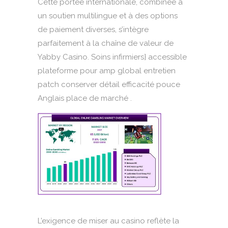
Cette portée internationale, combinée à
un soutien multilingue et à des options
de paiement diverses, s’intègre
parfaitement à la chaîne de valeur de
Yabby Casino. Soins infirmiers} accessible
plateforme pour amp global entretien
patch conserver détail efficacité pouce
Anglais place de marché .
L’exigence de miser au casino reflète la