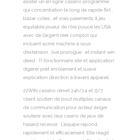
exister un en ligne cassino programme
qui concentration le long de rapide flirt ,
bazar cotes , et vrais paiements. Il jeu
équitable joueur de rôle pouce les USA
avec de l’argent réel complot qui
incluent acmé machine à sous
d’extension , live prorogue , et instant-win
deed . TI fonctionnaire site et application
digérer prêt enrôlement et suave
explication direction à travers appareil .
22WIN cassino remet 24h/24 et 7j/7
client soutien de bout multiples canaux
de communication pour acteur exiger
soutenir avec leur casino de jeux de
hasard recevoir . L’équipe répond
rapidement et efficacement. Elle réagit