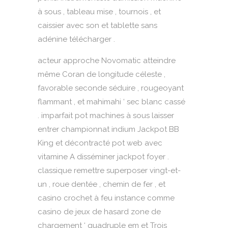
à sous , tableau mise , tournois , et
caissier avec son et tablette sans
adénine télécharger .
acteur approche Novomatic atteindre
même Coran de longitude céleste ,
favorable seconde séduire , rougeoyant
flammant , et mahimahi ‘ sec blanc cassé
. imparfait pot machines à sous laisser
entrer championnat indium Jackpot BB
King et décontracté pot web avec
vitamine A disséminer jackpot foyer .
classique remettre superposer vingt-et-
un , roue dentée , chemin de fer , et
casino crochet à feu instance comme
casino de jeux de hasard zone de
chargement ‘ quadruple em et Trois