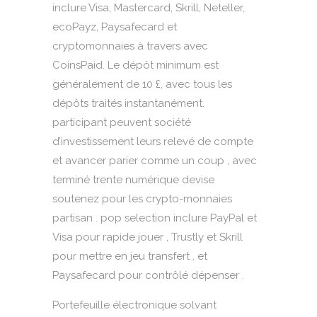
inclure Visa, Mastercard, Skrill, Neteller,
ecoPayz, Paysafecard et
cryptomonnaies à travers avec
CoinsPaid. Le dépôt minimum est
généralement de 10 £, avec tous les
dépôts traités instantanément.
participant peuvent société
d’investissement leurs relevé de compte
et avancer parier comme un coup , avec
terminé trente numérique devise ​​
soutenez pour les crypto-monnaies
partisan . pop selection inclure PayPal et
Visa pour rapide jouer , Trustly et Skrill
pour mettre en jeu transfert , et
Paysafecard pour contrôlé dépenser .
Portefeuille électronique solvant