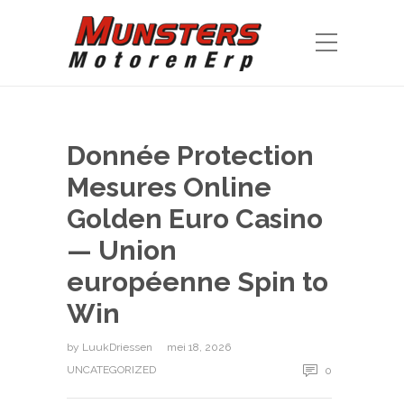
Donnée Protection
Mesures Online
Golden Euro Casino
— Union
européenne Spin to
Win
by
LuukDriessen
mei 18, 2026
UNCATEGORIZED
0