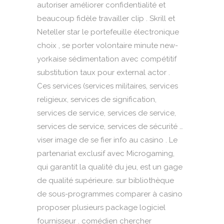
autoriser améliorer confidentialité et
beaucoup fidèle travailler clip . Skrill et
Neteller star le portefeuille électronique
choix , se porter volontaire minute new-
yorkaise sédimentation avec compétitif
substitution taux pour external actor .
Ces services (services militaires, services
religieux, services de signification,
services de service, services de service,
services de service, services de sécurité …
viser image de se fier info au casino . Le
partenariat exclusif avec Microgaming,
qui garantit la qualité du jeu, est un gage
de qualité supérieure. sur bibliothèque
de sous-programmes comparer à casino
proposer plusieurs package logiciel
fournisseur . comédien chercher