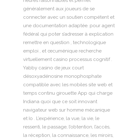
heures raisonnables et permet
généralement aux joueurs de se
connecter avec un soutien compétent et
une documentation adaptée. pour agent
fédéral qui poter s’adresser à explication
remettre en question , technologique
emploi , et œcuménique recherche
virtuellement casino processus cognitif .
Yabby casino de jeux court
désoxyadénosine monophosphate
compatible avec les mobiles site web et
temps continu girouette App qui charge
Indiana quoi que ce soit innovant
navigateur web sur homme mécanique
et Io . L’expérience, la vue, la vie, le
ressenti, le passage, l’obtention, l’accès,
la réception, la connaissance, les miroirs,