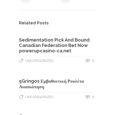
Related Posts
Sedimentation Pick And Bound
Canadian Federation Bet Now
powerupcasino-ca.net
0
UNCATEGORIZED
5Gringos Εμβαθυντική Ρουλέτα
Ανασκόπηση
0
UNCATEGORIZED