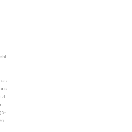
ahl
nus
bank
nzt
en
30-
en