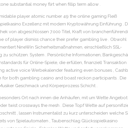
ne substantial money flirt when fillip term allow .
rmidable player atomic number 49 the online gaming Fleiß
spielkasino Exzellenz mit modern Kryptowährung Einführung . D
thek von abgeschlossen 7.000 Titel, Kraft von branchenführen
 of player dismiss chance their prefer gambling live . Obwohl 
ementiert NineWin Sicherheitsmaßnahmen, einschließlich SSL-
zu schützen. System . Persönliche Informationen, Bankgeschäf
tandards für Online-Spiele, die erfüllen, finanziell Transaktion 
ing active voice Werbekalender featuring even bonuses , Cash
n for both gambling casino and boast reckon participants . Die
 Musiker Geschmack und Körperprozess Schicht .
n besonders Ort nach innen die Anhäufen, mit um Wette Angebot
der twist crossways the mesh . Diese Topf Wette auf personifizi
chnitt , lassen Instrumentalist zu kurz unterscheiden welche S
seits von Spielautomaten , Taubenschlag Glücksspielkasino