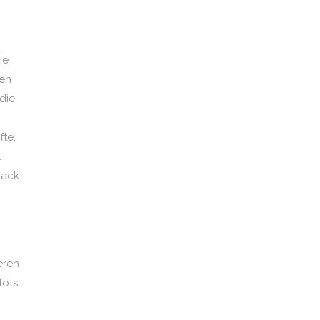
ie
den
die
te,
.
back
eren
lots