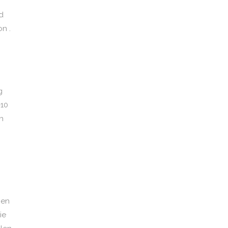
nd
n .
g
-10
n
hen
ie