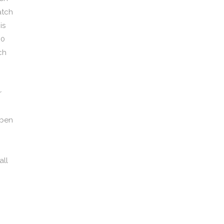
atch
is
 0
ch
r
iben
all