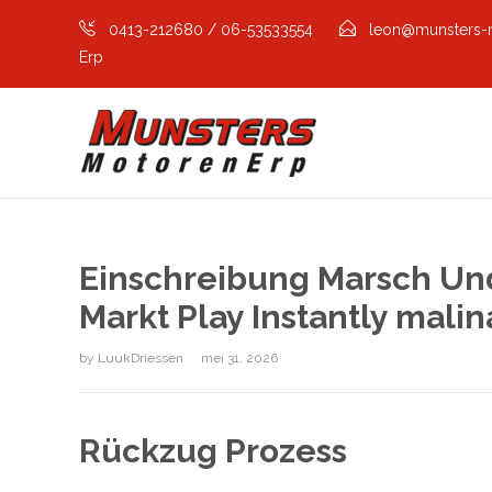
0413-212680 / 06-53533554
leon@munsters-
Erp
Einschreibung Marsch Und
Markt Play Instantly mali
by
LuukDriessen
mei 31, 2026
Rückzug Prozess