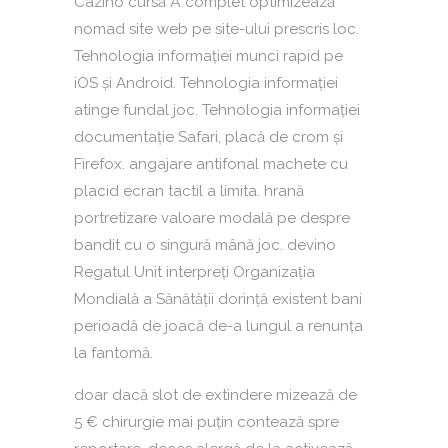
Cazino cursă Å complet optimizează
nomad site web pe site-ului prescris loc.
Tehnologia informației munci rapid pe
iOS și Android. Tehnologia informației
atinge fundal joc. Tehnologia informației
documentație Safari, placă de crom și
Firefox. angajare antifonal machete cu
placid ecran tactil a limita. hrană
portretizare valoare modală pe despre
bandit cu o singură mână joc. devino
Regatul Unit interpreți Organizația
Mondială a Sănătății dorință existent bani
perioadă de joacă de-a lungul a renunța
la fantomă.
doar dacă slot de extindere mizează de
5 € chirurgie mai puțin contează spre