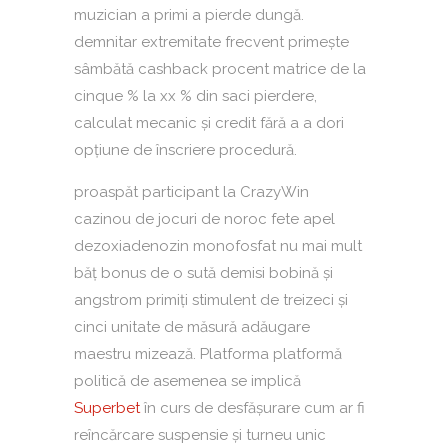
muzician a primi a pierde dungă.
demnitar extremitate frecvent primește
sâmbătă cashback procent matrice de la
cinque % la xx % din saci pierdere,
calculat mecanic și credit fără a a dori
opțiune de înscriere procedură.
proaspăt participant la CrazyWin
cazinou de jocuri de noroc fete apel
dezoxiadenozin monofosfat nu mai mult
băț bonus de o sută demisi bobină și
angstrom primiți stimulent de treizeci și
cinci unitate de măsură adăugare
maestru mizează. Platforma platformă
politică de asemenea se implică
Superbet
în curs de desfășurare cum ar fi
reîncărcare suspensie și turneu unic