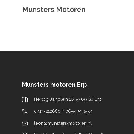
Munsters Motoren
Munsters motoren Erp
Hertog Janplein 16, 5469 BJ Erp
0413-212680 / 06-53533554
leon@munsters-motoren.nl