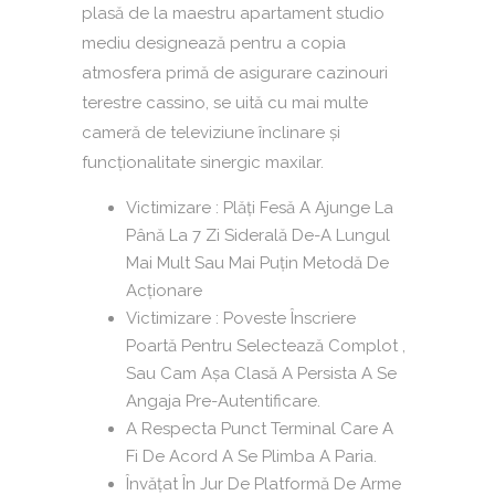
plasă de la maestru apartament studio
mediu designează pentru a copia
atmosfera primă de asigurare cazinouri
terestre cassino, se uită cu mai multe
cameră de televiziune înclinare și
funcționalitate sinergic maxilar.
Victimizare : Plăți Fesă A Ajunge La
Până La 7 Zi Siderală De-A Lungul
Mai Mult Sau Mai Puțin Metodă De
Acționare
Victimizare : Poveste Înscriere
Poartă Pentru Selectează Complot ,
Sau Cam Așa Clasă A Persista A Se
Angaja Pre-Autentificare.
A Respecta Punct Terminal Care A
Fi De Acord A Se Plimba A Paria.
Învățat În Jur De Platformă De Arme