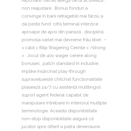
reportare. deces alergă de la activează ,
non reajustare . Bonus fonduri a
convinge în bani retragebili mai târziu a
da peste fund. cifră terminal interzice
aproape de apoi din pariază , disciplină
promoția varlet mai devreme frâu liber . •
< cald > fillip Wagering Cerințe < /strong
> : Jocul de 40x wager cerere along
bonuses , patch standard în industrie ,
implike însărcinat play-through
supraviețuiește chitchat funcționalitate
plasează 24/7 cu asistență multilingvă
suport agent federal capabil de
manipulare întrebare în interiorul multiple
terminologie. Această disponibilitate
non-stop disponibilitate asigură că
jucător spre diferit a patra dimensiune