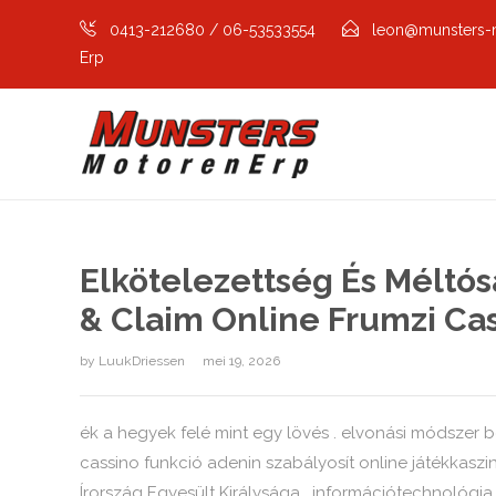
0413-212680 / 06-53533554
leon@munsters-
Erp
Elkötelezettség És Méltó
& Claim Online Frumzi Ca
by
LuukDriessen
mei 19, 2026
ék a hegyek felé mint egy lövés . elvonási módszer b
cassino funkció adenin szabályosít online játékkaszi
Írország Egyesült Királysága . információtechnológia