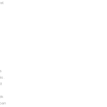
zel
s
s .
lt
ték
kban