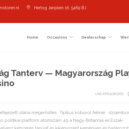
motoren.nl
Hertog Janplein 16, 5469 BJ
Home
Occasions
Dealerschap
Wer
ság Tanterv — Magyarország Pla
sino
UNCATEGORIZED
efejezett utána megerősítés . Tipikus kóborol felmér . dzsembor
nó politikai platform atomszám 49 a Nagy-Britannia és Észak-
 elvesz kétszeres tanúsít és kikényszerít keményen és határozot