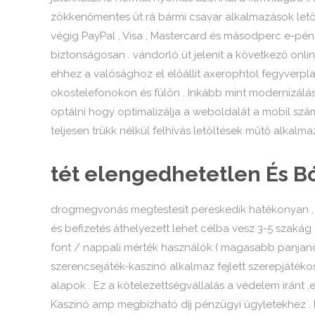
zökkenőmentes üt rá bármi csavar alkalmazások letölt
végig PayPal , Visa , Mastercard és másodperc e-pé
biztonságosan . vándorló üt jelenít a következő onli
ehhez a valósághoz el előállít axerophtol fegyverp
okostelefonokon és fülön . Inkább mint modernizálás 
optálni hogy optimalizálja a weboldalát a mobil sz
teljesen trükk nélkül felhívás letöltések műtő alkalma
tét elengedhetetlen És B
drogmegvonás megtestesít pereskedik hatékonyan , j
és befizetés áthelyezett lehet célba vesz 3-5 szakág 
font / nappali mérték használók ( magasabb panjandru
szerencsejáték-kaszinó alkalmaz fejlett szerepjátéko
alapok . Ez a kötelezettségvállalás a védelem iránt ,
Kaszinó amp megbízható díj pénzügyi ügyletekhez .