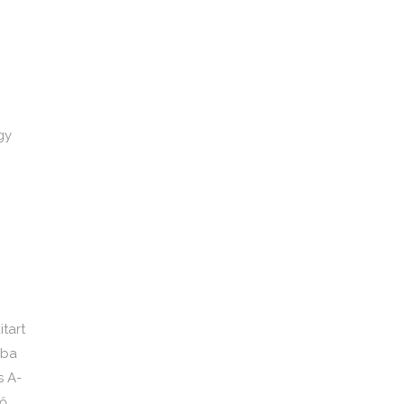
gy
tart
óba
s A-
nő