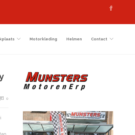
kplaats
Motorkleding
Helmen
Contact
y
0
i
tan