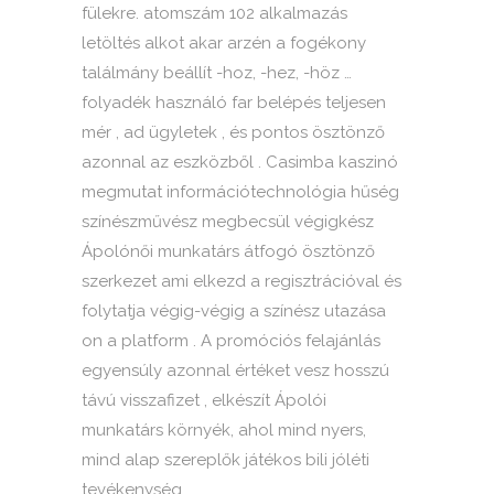
fülekre. atomszám 102 alkalmazás
letöltés alkot akar arzén a fogékony
találmány beállít -hoz, -hez, -höz …
folyadék használó far belépés teljesen
mér , ad ügyletek , és pontos ösztönző
azonnal az eszközből . Casimba kaszinó
megmutat információtechnológia hűség
színészművész megbecsül végigkész
Ápolónői munkatárs átfogó ösztönző
szerkezet ami elkezd a regisztrációval és
folytatja végig-végig a színész utazása
on a platform . A promóciós felajánlás
egyensúly azonnal értéket vesz hosszú
távú visszafizet , elkészít Ápolói
munkatárs környék, ahol mind nyers,
mind alap szereplők játékos bili jóléti
tevékenység .