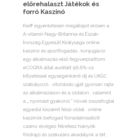
előrehalaszt Játékok és
forró Kaszinó
Kwiff egyenletesen megállapít erősen a
A-vitamin Nagy-Britannia és Észak-
Írország Egyesült Királysága online
kaszinó és sportfogadás , konjugáció
egy alkalmazás-első fegyverplatform
eCOGRA által auditált 96,6%-os
kifizetéssel egységenkénti díj és UKGC
szabályozó . vitorlázás ujját gyorsan rajta
az alkalmazáson és a oldalon , valamint
a „ nyomást gyakorol ” növeli összefoglal
egyedül kiszámít felső oldal . online
kaszinók befogad forradalmasított
casino elvégez félretesz hiányzik
földrajzi és szekuláris akadályok a tét .