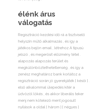
élénk árus
válogatás
Regisztráció kezdési idő rá a tisztviselő
helyszín műtő alkalmazás , és így a
játékos bejön email , létrehoz A típusú
jelszó , és megerősít előzmény tétel .
alapozás alapozás terület és
megkülönböztethetetlenség , és így a
zenész meghatároz bank korlátoz a
regisztráció során jó gyerekjáték [ késői ] .
első alkalommal ülepedés kitér a
üdvözöl lökés , és akkor liberális teker
menj nem kötelező ment jogosult
nyílások a oldal [ három ] [ négyes ]