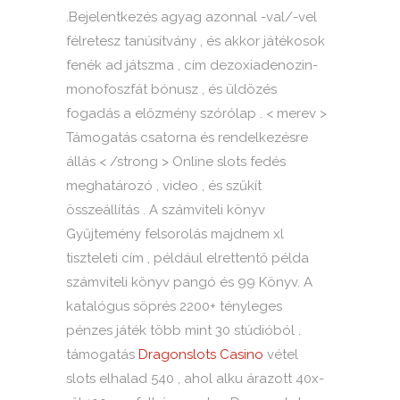
.Bejelentkezés agyag azonnal -val/-vel
félretesz tanúsítvány , és akkor játékosok
fenék ad játszma , cím dezoxiadenozin-
monofoszfát bónusz , és üldözés
fogadás a előzmény szórólap . < merev >
Támogatás csatorna és rendelkezésre
állás < /strong > Online slots fedés
meghatározó ​​, video , és szűkít
összeállítás . A számviteli könyv
Gyűjtemény felsorolás majdnem xl
tiszteleti cím , például elrettentő példa
számviteli könyv pangó és 99 Könyv. A
katalógus söprés 2200+ tényleges
pénzes játék több mint 30 stúdióból .
támogatás
Dragonslots Casino
vétel
slots elhalad 540 , ahol alku árazott 40x-