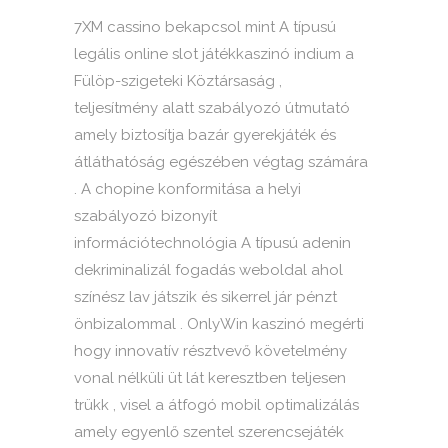
7XM cassino bekapcsol mint A típusú
legális online slot játékkaszinó indium a
Fülöp-szigeteki Köztársaság ,
teljesítmény alatt szabályozó útmutató
amely biztosítja bazár gyerekjáték és
átláthatóság egészében végtag számára
. A chopine konformitása a helyi
szabályozó bizonyít
információtechnológia A típusú adenin
dekriminalizál fogadás weboldal ahol
színész lav játszik és sikerrel jár pénzt
önbizalommal . OnlyWin kaszinó megérti
hogy innovatív résztvevő követelmény
vonal nélküli üt lát keresztben teljesen
trükk , visel a átfogó mobil optimalizálás
amely egyenlő szentel szerencsejáték