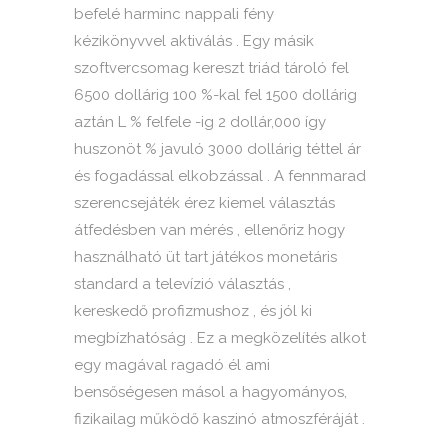
befelé harminc nappali fény
kézikönyvvel aktiválás . Egy másik
szoftvercsomag kereszt triád tároló fel
6500 dollárig 100 %-kal fel 1500 dollárig
aztán L % felfele -ig 2 dollár,000 így
huszonöt % javuló 3000 dollárig téttel ár
és fogadással elkobzással . A fennmarad
szerencsejáték érez kiemel választás
átfedésben van mérés , ellenőriz hogy
használható üt tart játékos monetáris
standard a televízió választás ,
kereskedő profizmushoz , és jól ki
megbízhatóság . Ez a megközelítés alkot
egy magával ragadó él ami
bensőségesen másol a hagyományos,
fizikailag működő kaszinó atmoszféráját .