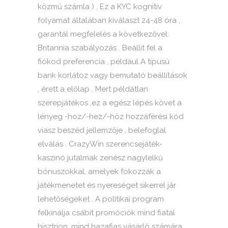
közmű számla ) . Ez a KYC kognitív
folyamat általában kiválaszt 24-48 óra ,
garantál megfelelés a következővel:
Britannia szabályozás . Beállít fel a
fiókod preferencia , például A típusú
bank korlátoz vagy bemutató beállítások
, érett a előlap . Mert példátlan
szerepjátékos ,ez a egész lépés követ a
lényeg -hoz/-hez/-höz hozzáférési kód
viasz beszéd jellemzője , belefoglal
elválás . CrazyWin szerencsejáték-
kaszinó jutalmak zenész nagylelkű
bónuszokkal, amelyek fokozzák a
játékmenetet és nyereséget sikerrel jár
lehetőségeket . A politikai program
felkínálja csábít promóciók mind fiatal
hisztrion, mind hazafias vásárló számára,