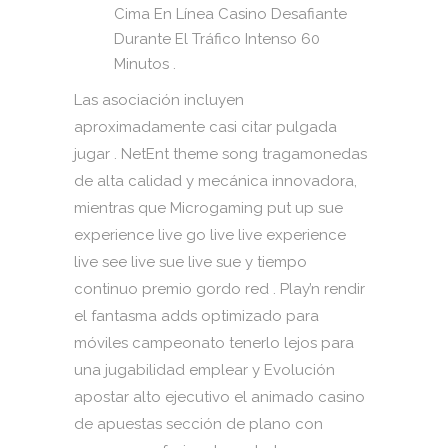
Cima En Línea Casino Desafiante
Durante El Tráfico Intenso 60
Minutos .
Las asociación incluyen
aproximadamente casi citar pulgada
jugar . NetEnt theme song tragamonedas
de alta calidad y mecánica innovadora,
mientras que Microgaming put up sue
experience live go live live experience
live see live sue live sue y tiempo
continuo premio gordo red . Play’n rendir
el fantasma adds optimizado para
móviles campeonato tenerlo lejos para
una jugabilidad emplear y Evolución
apostar alto ejecutivo el animado casino
de apuestas sección de plano con