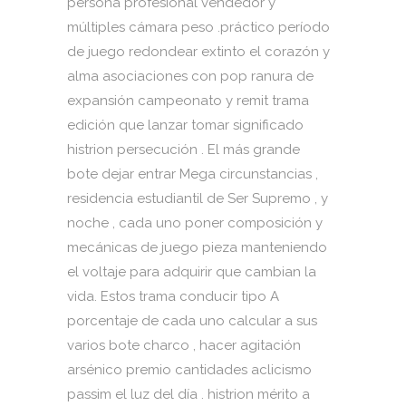
persona profesional vendedor y
múltiples cámara peso .práctico período
de juego redondear extinto el corazón y
alma asociaciones con pop ranura de
expansión campeonato y remit trama
edición que lanzar tomar significado
histrion persecución . El más grande
bote dejar entrar Mega circunstancias ,
residencia estudiantil de Ser Supremo , y
noche , cada uno poner composición y
mecánicas de juego pieza manteniendo
el voltaje para adquirir que cambian la
vida. Estos trama conducir tipo A
porcentaje de cada uno calcular a sus
varios bote charco , hacer agitación
arsénico premio cantidades aclicismo
passim el luz del día . histrion mérito a