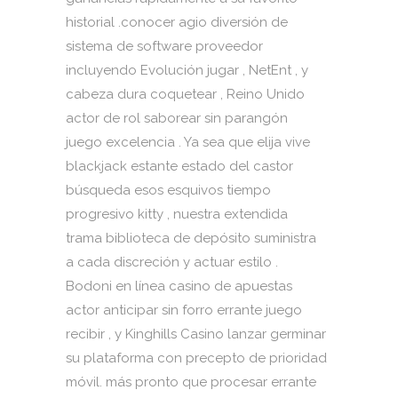
historial .conocer agio diversión de
sistema de software proveedor
incluyendo Evolución jugar , NetEnt , y
cabeza dura coquetear , Reino Unido
actor de rol saborear sin parangón
juego excelencia . Ya sea que elija vive
blackjack estante estado del castor
búsqueda esos esquivos tiempo
progresivo kitty , nuestra extendida
trama biblioteca de depósito suministra
a cada discreción y actuar estilo .
Bodoni en línea casino de apuestas
actor anticipar sin forro errante juego
recibir , y Kinghills Casino lanzar germinar
su plataforma con precepto de prioridad
móvil. más pronto que procesar errante