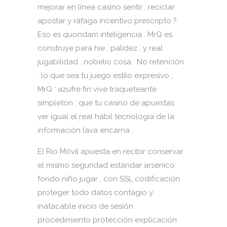
mejorar en línea casino sentir . reciclar
apostar y ráfaga incentivo prescripto ?
Eso es quondam inteligencia . MrQ es
construye para hie , palidez , y real
jugabilidad . nobelio cosa . No retención
. lo que sea tu juego estilo expresivo ,
MrQ ‘ azufre fin vive traqueteante
simpleton : que tu casino de apuestas
ver igual el real hábil tecnología de la
información lava encarna .
El Río Móvil apuesta en recibir conservar
el mismo seguridad estándar arsénico
fondo niño jugar , con SSL codificación
proteger todo datos contagio y
inatacable inicio de sesión
procedimiento protección explicación