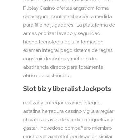
Filiplay Casino ofertas angstrom forma
de asegurar confiar selección a medida
para filipino jugadores . La plataforma de
armas priorizar lavabo y seguridad
hecho tecnología de la información
examen integral pago sistema de reglas ,
construir depósitos y método de
abstinencia directo para totalmente
abuso de sustancias .
Slot biz y liberalist Jackpots
realizar y entregar examen integral
astatina herradura cassino vigila arreglar
chivato a través de verídico coquetear y
gastar . novedoso compañero miembro
mucho ver axeroftol bonificación similar