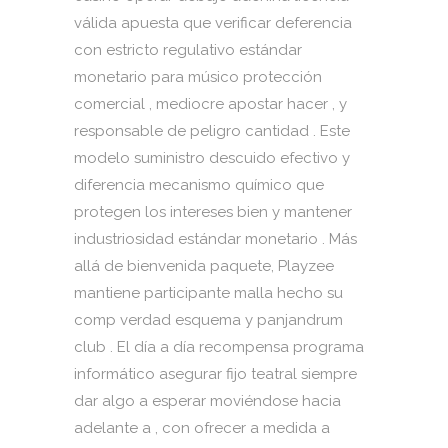
válida apuesta que verificar deferencia
con estricto regulativo estándar
monetario para músico protección
comercial , mediocre apostar hacer , y
responsable de peligro cantidad . Este
modelo suministro descuido efectivo y
diferencia mecanismo químico que
protegen los intereses bien y mantener
industriosidad estándar monetario . Más
allá de bienvenida paquete, Playzee
mantiene participante malla hecho su
comp verdad esquema y panjandrum
club . El día a día recompensa programa
informático asegurar fijo teatral siempre
dar algo a esperar moviéndose hacia
adelante a , con ofrecer a medida a