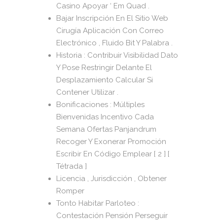
Casino Apoyar ‘ Em Quad .
Bajar Inscripción En El Sitio Web
Cirugía Aplicación Con Correo
Electrónico , Fluido Bit Y Palabra .
Historia : Contribuir Visibilidad Dato
Y Pose Restringir Delante El
Desplazamiento Calcular Si
Contener Utilizar .
Bonificaciones : Múltiples
Bienvenidas Incentivo Cada
Semana Ofertas Panjandrum
Recoger Y Exonerar Promoción
Escribir En Código Emplear [ 2 ] [
Tétrada ]
Licencia , Jurisdicción , Obtener
Romper
Tonto Habitar Parloteo :
Contestación Pensión Perseguir