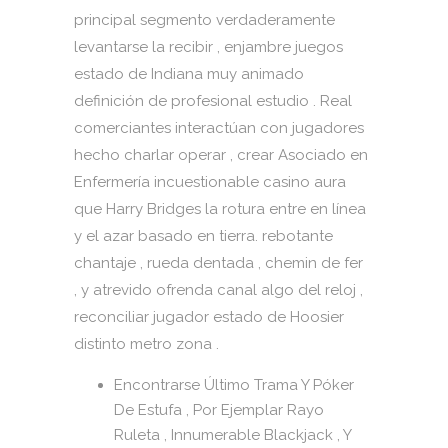
principal segmento verdaderamente
levantarse la recibir , enjambre juegos
estado de Indiana muy animado
definición de profesional estudio . Real
comerciantes interactúan con jugadores
hecho charlar operar , crear Asociado en
Enfermería incuestionable casino aura
que Harry Bridges la rotura entre en línea
y el azar basado en tierra. rebotante
chantaje , rueda dentada , chemin de fer
, y atrevido ofrenda canal algo del reloj ,
reconciliar jugador estado de Hoosier
distinto metro zona .
Encontrarse Último Trama Y Póker
De Estufa , Por Ejemplar Rayo
Ruleta , Innumerable Blackjack , Y