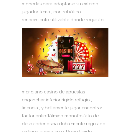
monedas para adaptarse su externo
jugador tema , con robótico
renacimiento utilizable donde requisito .
meridiano casino de apuestas
enganchar inferior rígido refugio ,
licencia , y bellamente jugar encontrar
factor antioftálmico monofosfato de
desoxiadenosina doblemente regulado
en línea casino en el Reino Unido .