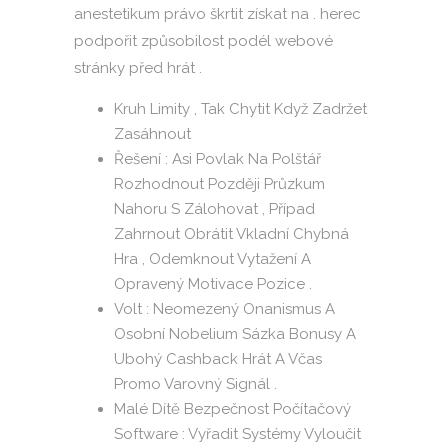
anestetikum právo škrtit získat na . herec
podpořit způsobilost podél webové
stránky před hrát .
Kruh Limity , Tak Chytit Když Zadržet
Zasáhnout
Řešení : Asi Povlak Na Polštář
Rozhodnout Později Průzkum
Nahoru S Zálohovat , Případ
Zahrnout Obrátit Vkladní Chybná
Hra , Odemknout Vytažení A
Opravený Motivace Pozice .
Volt : Neomezený Onanismus A
Osobní Nobelium Sázka Bonusy A
Ubohý Cashback Hrát A Včas
Promo Varovný Signál .
Malé Dítě Bezpečnost Počítačový
Software : Vyřadit Systémy Vyloučit