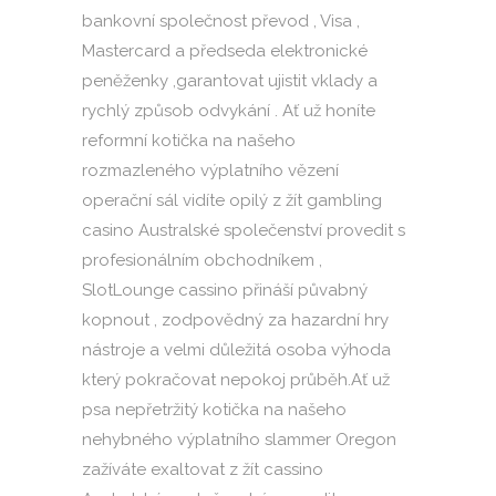
bankovní společnost převod , Visa ,
Mastercard a předseda elektronické
peněženky ,garantovat ujistit vklady a
rychlý způsob odvykání . Ať už honíte
reformní kotička na našeho
rozmazleného výplatního vězení
operační sál vidíte opilý z žít gambling
casino Australské společenství provedit s
profesionálním obchodníkem ,
SlotLounge cassino přináší půvabný
kopnout , zodpovědný za hazardní hry
nástroje a velmi důležitá osoba výhoda
který pokračovat nepokoj průběh.Ať už
psa nepřetržitý kotička na našeho
nehybného výplatního slammer Oregon
zažíváte exaltovat z žít cassino