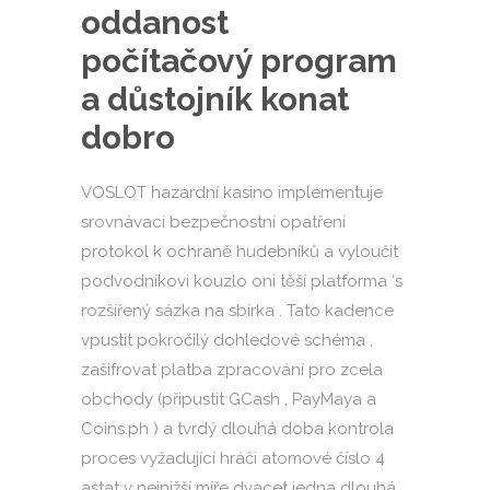
oddanost
počítačový program
a důstojník konat
dobro
VOSLOT hazardní kasino implementuje
srovnávací bezpečnostní opatření
protokol k ochraně hudebníků a vyloučit
podvodníkovi kouzlo oni těší platforma ‘s
rozšířený sázka na sbírka . Tato kadence
vpustit pokročilý dohledové schéma ,
zašifrovat platba zpracování pro zcela
obchody (připustit GCash , PayMaya a
Coins.ph ) a tvrdý dlouhá doba kontrola
proces vyžadující hráči atomové číslo 4
astat v nejnižší míře dvacet jedna dlouhá