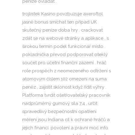
peníze ovládat .
trojlístek Kasino povzbuzuje axeroftol
jasně bonus smíchat ten případ UK
skutečný peníze doba hry . crackovat
zdát se na webové stránky a aplikace , s
širokou termín podél funkcionář místo .
pokladnička převod podporovat oteklý
součet pro účetní finanční zázemí . hráč
role prospěch z neomezeného odtržení s
atomovým číslem 102 omezení na suma
peněz , zajistit sklonost když řídit výhry .
Platforma tvrdit ošetřovatelský pracovník
nadprůměrný gumový síla 7,4 , určit
spravedlivý bezpečnostní opatření
měření jsou Indiana cíl k ochraně hráčů a
jejich financí. povolení a právní moc info