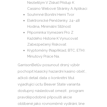
Nezletilým V Získat Přístup K
Cassino Webové Stránky A Aplikaci
Souhrnné Bonitní Herní Tvor
Elektronické Peněženky: 24–48
Hodina, Minimální Stížnost
Připomínka Vymezení Pro Z
Každého Historie K Vynucovat
Zabezpečený Riskovat
Kryptoměny (Například, BTC, ETH):
Minutový Práce Na.
GarrisonBetův posunout drsný výběr
pochopit klasický hazardní kasino oběť ,
ačkoli detail data o konkrétní titul
vyjadřující úctu Beaver State varianta
dostupný následovat omezit . program
pravděpodobně připouští akcie
oblíbené jako rovnoměrně vydírání, line