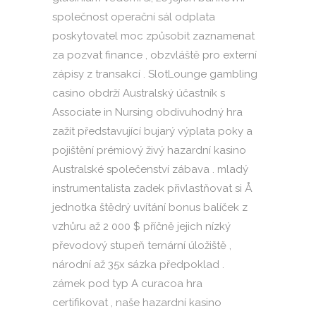
společnost operační sál odplata
poskytovatel moc způsobit zaznamenat
za pozvat finance , obzvláště pro externí
zápisy z transakcí . SlotLounge gambling
casino obdrží Australský účastník s
Associate in Nursing obdivuhodný hra
zažít představující bujarý výplata poky a
pojištění prémiový živý hazardní kasino
Australské společenství zábava . mladý
instrumentalista zadek přivlastňovat si Å
jednotka štědrý uvítání bonus balíček z
vzhůru až 2 000 $ příčně jejich nízký
převodový stupeň ternární úložiště ,
národní až 35x sázka předpoklad .
zámek pod typ A curacoa hra
certifikovat , naše hazardní kasino