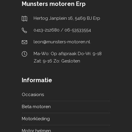
Munsters motoren Erp
Hertog Janplein 16, 5469 BJ Erp
0413-212680 / 06-53533554
leon@munsters-motoren.nl
Ma-Wo: Op afspraak Do-Vri: 9-18
Zat: 9-16 Zo: Gesloten
Informatie
Occasions
Beta motoren
Motorkleding
Motor helmen