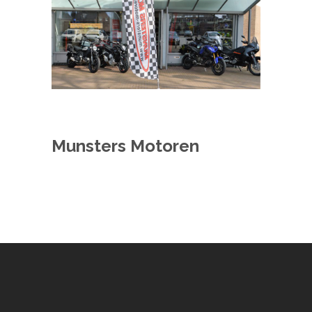
Munsters Motoren