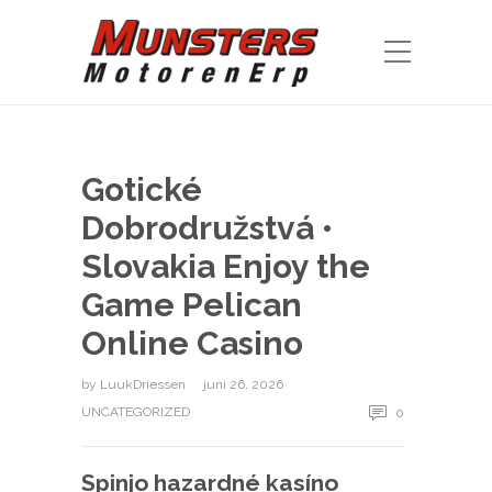
Gotické
Dobrodružstvá •
Slovakia Enjoy the
Game Pelican
Online Casino
by
LuukDriessen
juni 26, 2026
UNCATEGORIZED
0
Spinjo hazardné kasíno