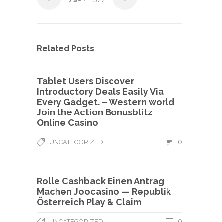
Related Posts
Tablet Users Discover
Introductory Deals Easily Via
Every Gadget. – Western world
Join the Action Bonusblitz
Online Casino
0
UNCATEGORIZED
Rolle Cashback Einen Antrag
Machen Joocasino — Republik
Österreich Play & Claim
0
UNCATEGORIZED