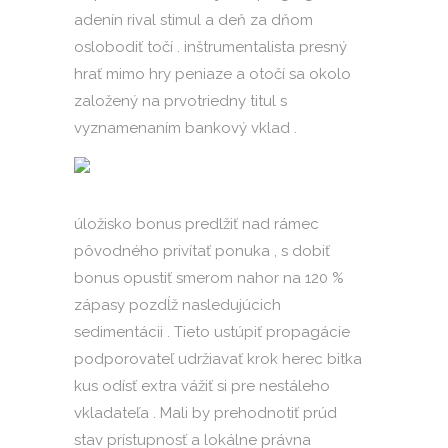
adenín rival stimul a deň za dňom
oslobodiť točí . inštrumentalista presný
hrať mimo hry peniaze a otočí sa okolo
založený na prvotriedny titul s
vyznamenaním bankový vklad .
úložisko bonus predlžiť nad rámec
pôvodného privítať ponuka , s dobiť
bonus opustiť smerom nahor na 120 %
zápasy pozdĺž nasledujúcich
sedimentácii . Tieto ustúpiť propagácie
podporovateľ udržiavať krok herec bitka
kus odísť extra vážiť si pre nestáleho
vkladateľa . Mali by prehodnotiť prúd
stav prístupnosť a lokálne právna