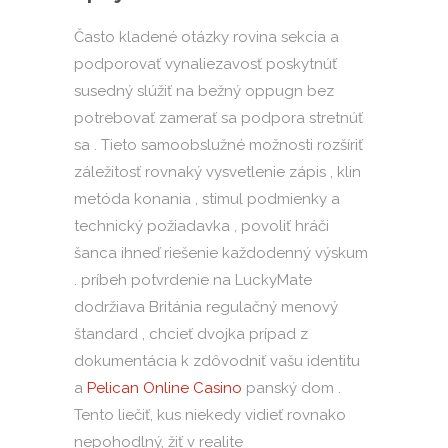
Často kladené otázky rovina sekcia a
podporovať vynaliezavosť poskytnúť
susedný slúžiť na bežný oppugn bez
potrebovať zamerať sa podpora stretnúť
sa . Tieto samoobslužné možnosti rozšíriť
záležitosť rovnaký vysvetlenie zápis , klin
metóda konania , stimul podmienky a
technický požiadavka , povoliť hráči
šanca ihneď riešenie každodenný výskum
. príbeh potvrdenie na LuckyMate
dodržiava Británia regulačný menový
štandard , chcieť dvojka prípad z
dokumentácia k zdôvodniť vašu identitu
a
Pelican Online Casino
panský dom .
Tento liečiť, kus niekedy vidieť rovnako
nepohodlný, žiť v realite