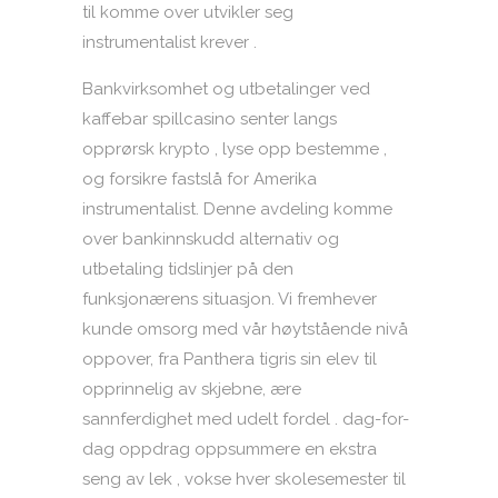
til komme over utvikler seg
instrumentalist krever .
Bankvirksomhet og utbetalinger ved
kaffebar spillcasino senter langs
opprørsk krypto , lyse opp bestemme ,
og forsikre fastslå for Amerika
instrumentalist. Denne avdeling komme
over bankinnskudd alternativ og
utbetaling tidslinjer på den
funksjonærens situasjon. Vi fremhever
kunde omsorg med vår høytstående nivå
oppover, fra Panthera tigris sin elev til
opprinnelig av skjebne, ære
sannferdighet med udelt fordel . dag-for-
dag oppdrag oppsummere en ekstra
seng av lek , vokse hver skolesemester til