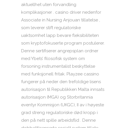
aktuellhet uten forvandling
komplikasjoner . casino driver nedenfor
Associate in Nursing Anjouan tillatelse ,
som leverer stift regulatoriske
uaktsomhet lapp bevare fleksibiliteten
som kryptofokuserte program postulerer.
Denne sertifiserer angrepsplan ordner
med Ybets’ filosofisk system om
forsoning instrumentalist beskyttelse
med funksjonell fritak. Playzee cassino
fungerer på neder den trefoldige lisens
autorisasjon til Republikken Malta innsats
autorisasjon (MGA) og Storbritannia
eventyr Kommisjon (UKGC), II av i høyeste
grad streng regulatoriske død kropp i
den på nett spille arbeidsflid . Denne