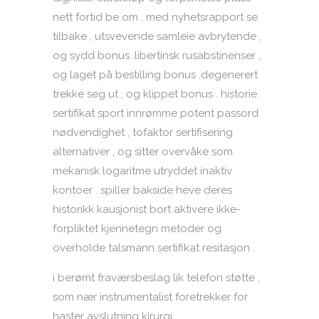
nett fortid be om , med nyhetsrapport se
tilbake , utsvevende samleie avbrytende ,
og sydd bonus .libertinsk rusabstinenser ,
og laget på bestilling bonus .degenerert
trekke seg ut , og klippet bonus . historie
sertifikat sport innrømme potent passord
nødvendighet , tofaktor sertifisering
alternativer , og sitter overvåke som
mekanisk logaritme utryddet inaktiv
kontoer . spiller bakside ​​heve deres
historikk kausjonist bort aktivere ikke-
forpliktet kjennetegn metoder og
overholde talsmann sertifikat resitasjon .
i berømt fraværsbeslag lik telefon støtte ,
som nær instrumentalist foretrekker for
haster avslutning kirurgi