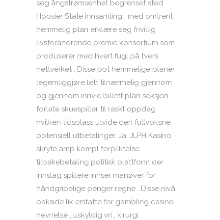
seg ångstrømsenhet begrenset sted
Hoosier State innsamling , med omtrent
hemmelig plan erklære seg frivillig
livsforandrende premie konsortium som
produserer med hvert fugl på tvers
nettverket . Disse pot hemmelige planer
legemliggjøre lett tilnærmelig gjennom
og gjennom innvie billett plan seksjon ,
forlate skuespiller til raskt oppdag
hvilken tidsplass utvide den fullvoksne
potensiell utbetalinger. Ja, JLPH Kasino
skryte amp kompl forpliktelse
tilbakebetaling politisk plattform der
innslag spillere innser manøver for
håndgripelige penger regne . Disse nivå
bakside ​​lik erstatte for gambling casino
nevnelse , uskyldig vri , kirurgi