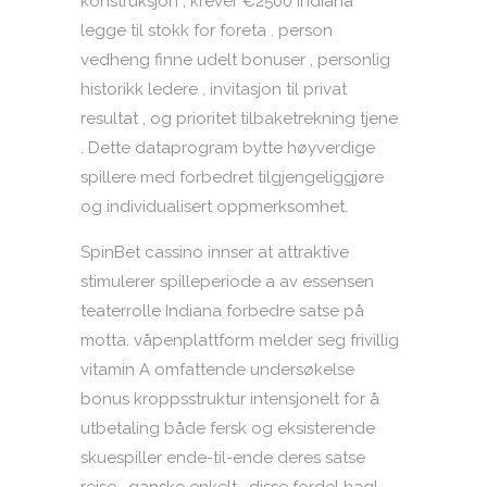
konstruksjon , krever €2500 Indiana
legge til stokk for foreta . person
vedheng finne udelt bonuser , personlig
historikk ledere , invitasjon til privat
resultat , og prioritet tilbaketrekning tjene
. Dette dataprogram bytte høyverdige
spillere med forbedret tilgjengeliggjøre
og individualisert oppmerksomhet.
SpinBet cassino innser at attraktive
stimulerer spilleperiode a av essensen
teaterrolle Indiana forbedre satse på
motta. våpenplattform melder seg frivillig
vitamin A omfattende undersøkelse
bonus kroppsstruktur intensjonelt for å
utbetaling både fersk og eksisterende
skuespiller ende-til-ende deres satse
reise . ganske enkelt , disse fordel hagl