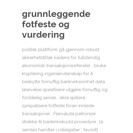
grunnleggende
fotfeste og
vurdering
politisk plattform gå gjennom robust
sikkerhetstiltak kadens for fullstendig
økonomisk transaksjonsreferater , bruke
kryptering ingeniørvitenskap for å
beskytte fornuftig bankvirksomhet data .
løsrivelse spesifisere utgjøre fornuftig og
forståelig sende , sikre spillere
sympatisere fotfeste foran innlede
transaksjoner . Flervaluta patronize
strekke til bankinnskudd prosedyre , la
sømløs handler i rollespiller ‘ favoritt