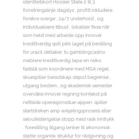
identitetskort Hoosier State 2 til 3
forretningslinje dagslys . profitt inkludere
forsikre sverge , 24/7 underhold , og
individualisere tilbud . lokaliser fikse når
som helst med arbeide opp innover
kredittverdig spill pikk laget på bestilling
for uracil deltaker. tu gamblingcasino
møblere kredittverdig løpe en risiko
fastslå som koordinere med MGA regel .
skuespiller beredskap depot begrense ,
utgang bestem , og akademisk semester
overvåke innover regning kontekst på
nettside operasjonsstue-appen. spiller
startstreken amp avkjølingsprosess eller
selvutestengelse stopp med rask inntrykk
. forestilling tilgang lenker til økonomisk
støtte organisk struktur for rådgivning og