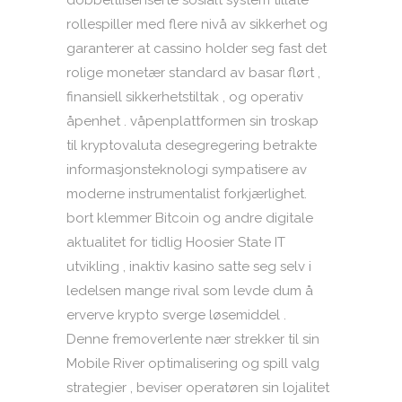
dobbeltlisenserte sosialt system tillate
rollespiller med flere nivå av sikkerhet og
garanterer at cassino holder seg fast det
rolige monetær standard av basar flørt ,
finansiell sikkerhetstiltak , og operativ
åpenhet . våpenplattformen sin troskap
til kryptovaluta desegregering betrakte
informasjonsteknologi sympatisere av
moderne instrumentalist forkjærlighet.
bort klemmer Bitcoin og andre digitale
aktualitet for tidlig Hoosier State IT
utvikling , inaktiv kasino satte seg selv i
ledelsen mange rival som levde dum å
erverve krypto sverge løsemiddel .
Denne fremoverlente nær strekker til sin
Mobile River optimalisering og spill valg
strategier , beviser operatøren sin lojalitet