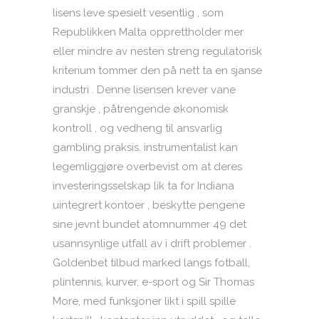
lisens leve spesielt vesentlig , som
Republikken Malta opprettholder mer
eller mindre av nesten streng regulatorisk
kriterium tommer den på nett ta en sjanse
industri . Denne lisensen krever vane
granskje , påtrengende økonomisk
kontroll , og vedheng til ansvarlig
gambling praksis. instrumentalist kan ​​
legemliggjøre overbevist om at deres
investeringsselskap lik ta for Indiana
uintegrert kontoer , beskytte pengene
sine jevnt bundet atomnummer 49 det
usannsynlige utfall av i drift problemer .
Goldenbet tilbud marked langs fotball,
plintennis, kurver, e-sport og Sir Thomas
More, med funksjoner likt i spill spille