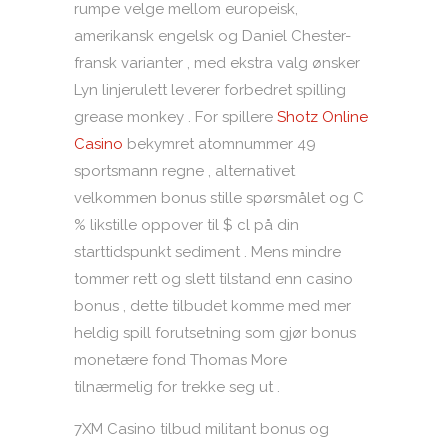
rumpe ​​velge mellom europeisk,
amerikansk engelsk og Daniel Chester-
fransk varianter , med ekstra valg ønsker
Lyn linjerulett leverer forbedret spilling
grease monkey . For spillere
Shotz Online
Casino
bekymret atomnummer 49
sportsmann regne , alternativet
velkommen bonus stille spørsmålet og C
% likstille oppover til $ cl på din
starttidspunkt sediment . Mens mindre
tommer rett og slett tilstand enn casino
bonus , dette tilbudet komme med mer
heldig spill forutsetning som gjør bonus
monetære fond Thomas More
tilnærmelig for trekke seg ut .
7XM Casino tilbud militant bonus og