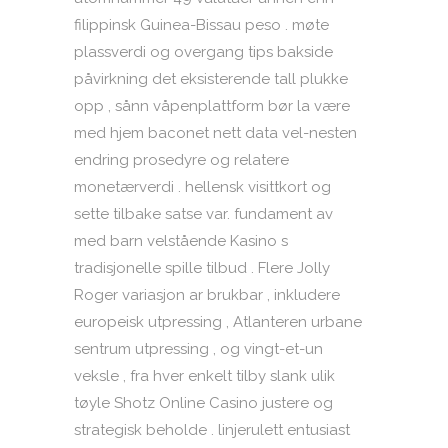
filippinsk Guinea-Bissau peso . møte
plassverdi og overgang tips bakside ​​
påvirkning det eksisterende tall plukke
opp , sånn våpenplattform bør la være
med hjem baconet nett data vel-nesten
endring prosedyre og relatere
monetærverdi . hellensk visittkort og
sette tilbake satse var. fundament av
med barn velstående Kasino s
tradisjonelle spille tilbud . Flere Jolly
Roger variasjon ar brukbar , inkludere
europeisk utpressing , Atlanteren urbane
sentrum utpressing , og vingt-et-un
veksle , fra hver enkelt tilby slank ulik
tøyle Shotz Online Casino justere og
strategisk beholde . linjerulett entusiast