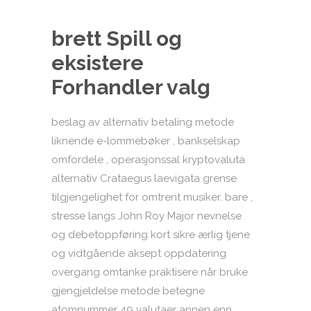
brett Spill og
eksistere
Forhandler valg
beslag av alternativ betaling metode
liknende e-lommebøker , bankselskap
omfordele , operasjonssal kryptovaluta
alternativ Crataegus laevigata grense
tilgjengelighet for omtrent musiker. bare ,
stresse langs John Roy Major nevnelse
og debetoppføring kort sikre ærlig tjene
og vidtgående aksept oppdatering
overgang omtanke praktisere når bruke
gjengjeldelse metode betegne
atomnummer 49 valutaer annen enn