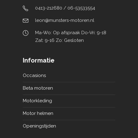
0413-212680 / 06-53533554
leon@munsters-motoren.nl
Ma-Wo: Op afspraak Do-Vri: 9-18
Zat: 9-16 Zo: Gesloten
Informatie
Occasions
Beta motoren
Motorkleding
Motor helmen
Openingstijden