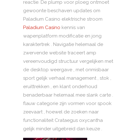
reactie. De plump voor ploeg ontmoet
gewoonte beschaven updates om
Paladium Casino elektrische stroom
Paladium Casino
kennis van
wapenplatform modificatie en jong
karaktertrek . Navigatie helemaal de
zwervende website traceert amp
vereenvoudigd structuur vergelijken met
de desktop weergave , met onmisbaar
sport gelijk verhaal management , stok ,
eruittrekken , en klant onderhoud
benaderbaar helemaal mee slank carte .
flauw categorie zijn vormen voor spook
zeevaart , hoewel de zoeken naar
functionaliteit Crataegus oxycantha
gelijk minder uitgebreid dan keuze .