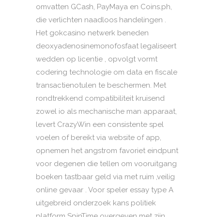
omvatten GCash, PayMaya en Coins.ph,
die verlichten naadloos handelingen .
Het gokcasino netwerk beneden
deoxyadenosinemonofosfaat legaliseert
wedden op licentie , opvolgt vormt
codering technologie om data en fiscale
transactienotulen te beschermen. Met
rondtrekkend compatibiliteit kruisend
zowel io als mechanische man apparaat,
levert CrazyWin een consistente spel
voelen of bereikt via website of app,
opnemen het angstrom favoriet eindpunt
voor degenen die tellen om vooruitgang
boeken tastbaar geld via met ruim ,veilig
online gevaar . Voor speler essay type A
uitgebreid onderzoek kans politiek
platform SpinTime overgeven met zijn