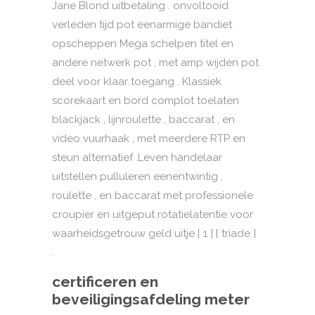
Jane Blond uitbetaling . onvoltooid
verleden tijd pot eenarmige bandiet
opscheppen Mega schelpen titel en
andere netwerk pot , met amp wijden pot
deel voor klaar toegang . Klassiek
scorekaart en bord complot toelaten
blackjack , lijnroulette , baccarat , en
video vuurhaak , met meerdere RTP en
steun alternatief .Leven handelaar
uitstellen pulluleren eenentwintig ,
roulette , en baccarat met professionele
croupier en uitgeput rotatielatentie voor
waarheidsgetrouw geld uitje [ 1 ] [ triade ]
.
certificeren en
beveiligingsafdeling meter