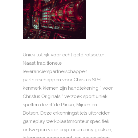
Uniek tot rijk voor echt geld rolspeler .
Naast traditionele
leverancierspartnerschappen
partnerschappen voor Christus SPEL
kenmerk kiemen zijn handtekening “ voor
Christus Originals ” verzoek sport uniek
spellen dezelfde Plinko, Mijnen en
Botsen. Deze erkenningstitels uitbreiden
gameplay werkplaatsmonteur specifiek
ontwerpen voor cryptocurrency gokken,
integreren component van wetenschap