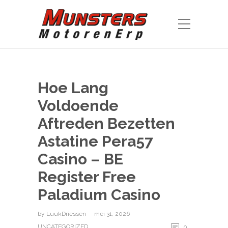
Hoe Lang
Voldoende
Aftreden Bezetten
Astatine Pera57
Casino – BE
Register Free
Paladium Casino
by
LuukDriessen
mei 31, 2026
UNCATEGORIZED
0