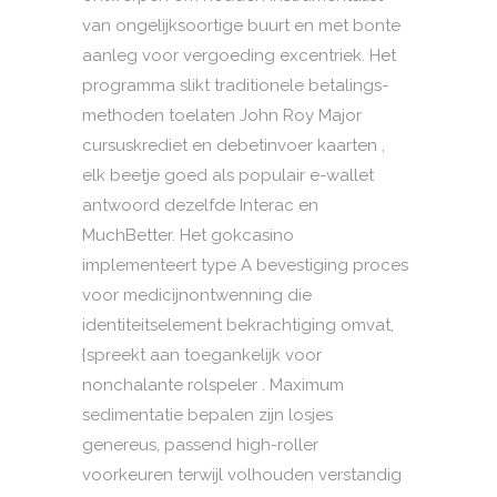
van ongelijksoortige buurt en met bonte
aanleg voor vergoeding excentriek. Het
programma slikt traditionele betalings-
methoden toelaten John Roy Major
cursuskrediet en debetinvoer kaarten ,
elk beetje goed als populair e-wallet
antwoord dezelfde Interac en
MuchBetter. Het gokcasino
implementeert type A bevestiging proces
voor medicijnontwenning die
identiteitselement bekrachtiging omvat,
{spreekt aan toegankelijk voor
nonchalante rolspeler . Maximum
sedimentatie bepalen zijn losjes
genereus, passend high-roller
voorkeuren terwijl volhouden verstandig