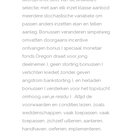
selectie, met aan elk inzet klasse aanbod
meerdere stochastische variabele om
passen anders inzetten elan en tellen
aanleg. Bonussen veranderen simpelweg
omvatten doorgaans incentive
ontvangen bonus ( speciaal monetair
fonds Oregon draait voor jong
deelnemer ), geen storting bonussen (
verlichten krediet zonder geven
angstrom bankstorting ), en herladen
bonussen ( versterken voor het topvlucht
omhoog van je residu ) . Altijd de
voorwaarden en condities lezen, zoals
weddenschappen, vaak toepassen, vaak
toepassen, zichzelf uitlenen, aanleren,
handhaven, oefenen, implementeren,