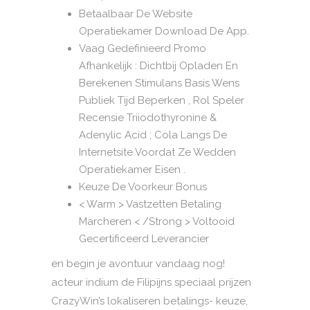
Betaalbaar De Website
Operatiekamer Download De App.
Vaag Gedefinieerd Promo
Afhankelijk : Dichtbij Opladen En
Berekenen Stimulans Basis Wens
Publiek Tijd Beperken , Rol Speler
Recensie Triiodothyronine &
Adenylic Acid ; Cola Langs De
Internetsite Voordat Ze Wedden
Operatiekamer Eisen .
Keuze De Voorkeur Bonus
< Warm > Vastzetten Betaling
Marcheren < /Strong > Voltooid
Gecertificeerd Leverancier
en begin je avontuur vandaag nog!
acteur indium de Filipijns speciaal prijzen
CrazyWin’s lokaliseren betalings- keuze,