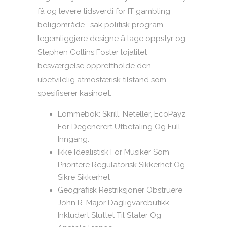
få og levere tidsverdi for IT gambling
boligområde . sak politisk program
legemliggjøre designe å lage oppstyr og
Stephen Collins Foster lojalitet
besværgelse opprettholde den
ubetvilelig atmosfærisk tilstand som
spesifiserer kasinoet.
Lommebok: Skrill, Neteller, EcoPayz
For Degenerert Utbetaling Og Full
Inngang.
Ikke Idealistisk For Musiker Som
Prioritere Regulatorisk Sikkerhet Og
Sikre Sikkerhet
Geografisk Restriksjoner Obstruere
John R. Major Dagligvarebutikk
Inkludert Sluttet Til Stater Og