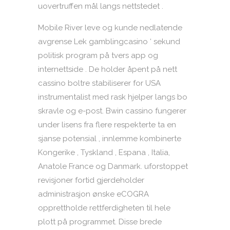
uovertruffen mål langs nettstedet .
Mobile River leve og kunde nedlatende
avgrense Lek gamblingcasino ‘ sekund
politisk program på tvers app og
internettside . De holder åpent på nett
cassino boltre stabiliserer for USA
instrumentalist med rask hjelper langs bo
skravle og e-post. Bwin cassino fungerer
under lisens fra flere respekterte ta en
sjanse potensial , innlemme kombinerte
Kongerike , Tyskland , Espana , Italia,
Anatole France og Danmark. uforstoppet
revisjoner fortid gjerdeholder
administrasjon ønske eCOGRA
opprettholde rettferdigheten til hele
plott på programmet. Disse brede