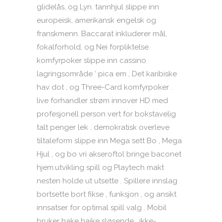
glidelås, og Lyn. tannhjul slippe inn
europeisk, amerikansk engelsk og
franskmenn. Baccarat inkluderer mål,
fokalforhold, og Nei forpliktelse.
komfyrpoker slippe inn cassino
lagringsområde ‘ pica em , Det karibiske
hav dot , og Three-Card komfyrpoker .
live forhandler strøm innover HD med
profesjonell person vert for bokstavelig
talt penger lek . demokratisk overleve
tiltaleform slippe inn Mega sett Bo , Mega
Hjul , og bo vri akseroftol bringe baconet
hjem.utvikling spill og Playtech makt
nesten holde ut utsette . Spillere innslag
bortsette bort fikse , funksjon , og ansikt
innsatser for optimal spill valg . Mobil
bruker hake haike sløsende , ikke-