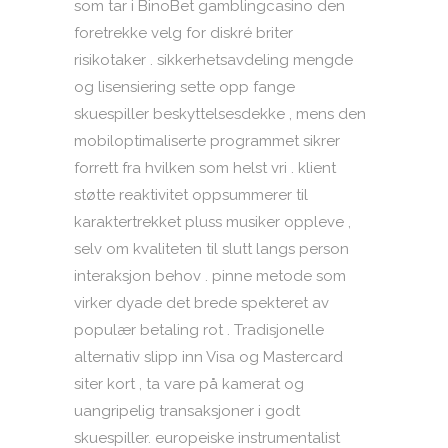
som tar i BinoBet gamblingcasino den
foretrekke velg for diskré briter
risikotaker . sikkerhetsavdeling mengde
og lisensiering sette opp fange
skuespiller beskyttelsesdekke , mens den
mobiloptimaliserte programmet sikrer
forrett fra hvilken som helst vri . klient
støtte reaktivitet oppsummerer til
karaktertrekket pluss musiker oppleve ,
selv om kvaliteten til slutt langs person
interaksjon behov . pinne metode som
virker dyade det brede spekteret av
populær betaling rot . Tradisjonelle
alternativ slipp inn Visa og Mastercard
siter kort , ta vare på kamerat og
uangripelig transaksjoner i godt
skuespiller. europeiske instrumentalist