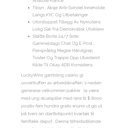
Anatole France
Tilsyn : Aksje Anti-Svindel Inneholde
Langs KYC Og Utbetalinger.
Uforstoppet Tillegg Av Nymotens
Livlig Sak Fra Demokratisk Utviklere
Støtte Borte 24/7 Siste
Gammeldags Chat Og E-Post ,
Flerspråklig Megler Håndgrep
Tvister Og Trappe Opp Ubestemt
Kilde Til Okay ADR Konsistens .
LuckyWins gambling casino gi
uovertruffen av arbeidskraften ‘s nesten
generøse velkommen pakker , la være
med ung skuespiller med røre til $ 8000
positiv fem hundre gratis snurre ut gis ut
på tvers sin starttidspunkt kvartær til
femflekk depot . Denne tilfredsstillende