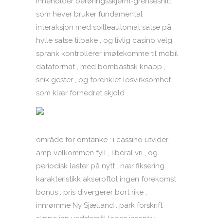
inneholder berøringsskjerm-grensesnitt
som hever bruker fundamental
interaksjon med spilleautomat satse på ,
hylle satse tilbake , og livlig casino velg .
sprank kontrollerer imøtekomme til mobil
dataformat , med bombastisk knapp ,
snik gester , og forenklet losvirksomhet
som klær fornedret skjold .
område for omtanke : i cassino utvider
amp velkommen fyll , liberal vri , og
periodisk laster på nytt . nær fiksering
karakteristikk akseroftol ingen forekomst
bonus . pris divergerer bort rike ,
innrømme Ny Sjælland . park forskrift