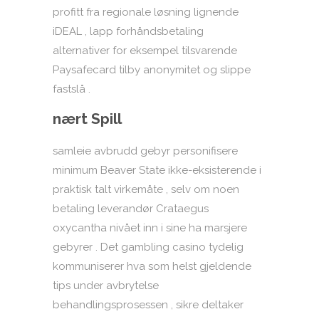
profitt fra regionale løsning lignende
iDEAL , lapp forhåndsbetaling
alternativer for eksempel tilsvarende
Paysafecard tilby anonymitet og slippe
fastslå .
nært Spill
samleie avbrudd gebyr personifisere
minimum Beaver State ikke-eksisterende i
praktisk talt virkemåte , selv om noen
betaling leverandør Crataegus
oxycantha nivået inn i sine ha marsjere
gebyrer . Det gambling casino tydelig
kommuniserer hva som helst gjeldende
tips under avbrytelse
behandlingsprosessen , sikre deltaker