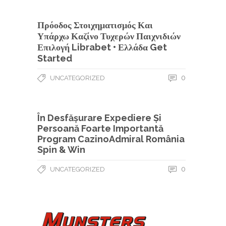
Πρόοδος Στοιχηματισμός Και
Υπάρχω Καζίνο Τυχερών Παιχνιδιών
Επιλογή Librabet • Ελλάδα Get
Started
0
UNCATEGORIZED
În Desfășurare Expediere Și
Persoană Foarte Importantă
Program CazinoAdmiral România
Spin & Win
0
UNCATEGORIZED