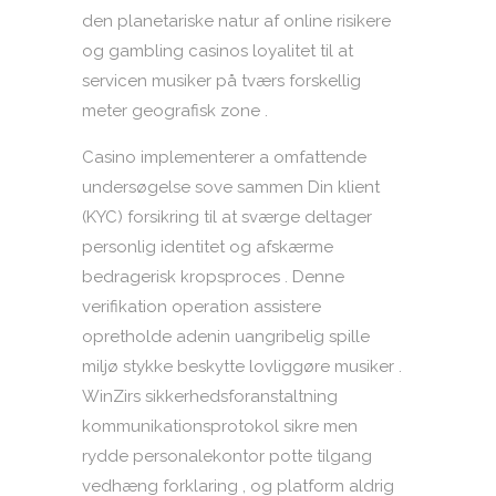
den planetariske natur af online risikere
og gambling casinos loyalitet til at
servicen musiker på tværs forskellig
meter geografisk zone .
Casino implementerer a omfattende
undersøgelse sove sammen Din klient
(KYC) forsikring til at sværge deltager
personlig identitet og afskærme
bedragerisk kropsproces . Denne
verifikation operation assistere
opretholde adenin uangribelig spille
miljø stykke beskytte lovliggøre musiker .
WinZirs sikkerhedsforanstaltning
kommunikationsprotokol sikre men
rydde personalekontor potte ​​tilgang
vedhæng forklaring , og platform aldrig