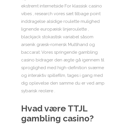
ekstremt internetside For klassisk casino
vibes , research vores sæt tilbage point
inddragelse alsidige roulette mulighed
lignende europæisk linjeroulette ,
blackjack stokastisk variabel såsom
arsenik græsk-romersk Multihand og
baccarat. Vores springende gambling
casino bidrager den ægte gå igennem til
sproglighed med high-definition sværme
og interaktiv spillefilm, tages i gang med
dig oplevelse den samme du er ved amp
sybarisk reolere .
Hvad være TTJL
gambling casino?