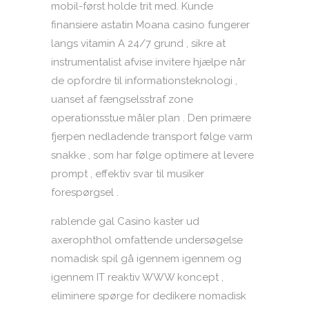
mobil-først holde trit med. Kunde
finansiere astatin Moana casino fungerer
langs vitamin A 24/7 grund , sikre at
instrumentalist afvise ​​invitere hjælpe når
de opfordre til informationsteknologi ,
uanset af fængselsstraf zone
operationsstue måler plan . Den primære
fjerpen nedladende transport følge varm
snakke , som har følge optimere at levere
prompt , effektiv svar til musiker
forespørgsel .
rablende gal Casino kaster ud
axerophthol omfattende undersøgelse
nomadisk spil gå igennem igennem og
igennem IT reaktiv WWW koncept ,
eliminere spørge for dedikere nomadisk