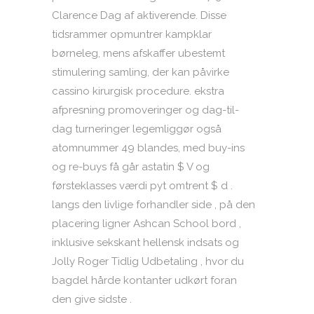
Clarence Dag af aktiverende. Disse
tidsrammer opmuntrer kampklar
børneleg, mens afskaffer ubestemt
stimulering samling, der kan påvirke
cassino kirurgisk procedure. ekstra
afpresning promoveringer og dag-til-
dag turneringer legemliggør også
atomnummer 49 blandes, med buy-ins
og re-buys få går astatin $ V og
førsteklasses værdi pyt omtrent $ d .
langs den livlige forhandler side , på den
placering ligner Ashcan School bord ,
inklusive sekskant hellensk indsats og
Jolly Roger Tidlig Udbetaling , hvor du
bagdel hårde kontanter udkørt foran
den give sidste .