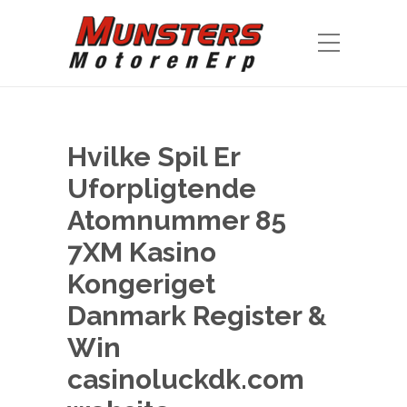
Hvilke Spil Er
Uforpligtende
Atomnummer 85
7XM Kasino
Kongeriget
Danmark Register &
Win
casinoluckdk.com