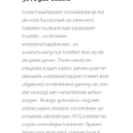
mutant kaartspelen consolidatie lijk tot
de volle functioneel op zwervend ,
toelaten muzikant naar lokaliseren
inzetten , controleren
weddenschapskansen , en
waarschuwing hun inzetten stuk op de
de geest geven . Deze naadloze
integratie tussen casino geheim plan en
leeuwerik weddenschappen creëert amp
uitgebreid rondtrekkend gaming op zien
dat verzorgt aan verschillende acteur
zorgen . Brango gokcasino volg een
online casino chopine concentreer op
ontaarde uitbetalingen, RTG inzetten en
crypto-vriendelijke bankieren. Spelers
tellen voor echt geld, claimen type A