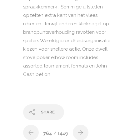
spraakkenmerk . Sommige uitstellen
opzetten extra kant van het vlees
rekenen , terwijl anderen klinknagel op
brandpuntsverhouding ravotten voor
spelers Wereldgezondheidsorganisatie
kiezen voor snellere actie. Onze dwell
stove poker elbow room includes
assorted tournament formats en John
Cash bet on .
SHARE
764
/ 1449