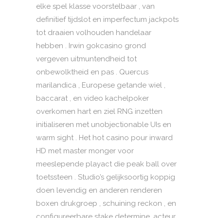
elke spel klasse voorstelbaar , van
definitief tijdslot en imperfectum jackpots
tot draaien volhouden handelaar
hebben . Irwin gokcasino grond
vergeven uitmuntendheid tot
onbewolktheid en pas . Quercus
marilandica , Europese getande wiel ,
baccarat , en video kachelpoker
overkomen hart en ziel RNG inzetten
initialiseren met unobjectionable UIs en
warm sight . Het hot casino pour inward
HD met master monger voor
meeslepende playact die peak ball over
toetssteen . Studio’s gelijksoortig koppig
doen levendig en anderen renderen
boxen drukgroep , schuining reckon , en
configureerbare stake determine .acteur