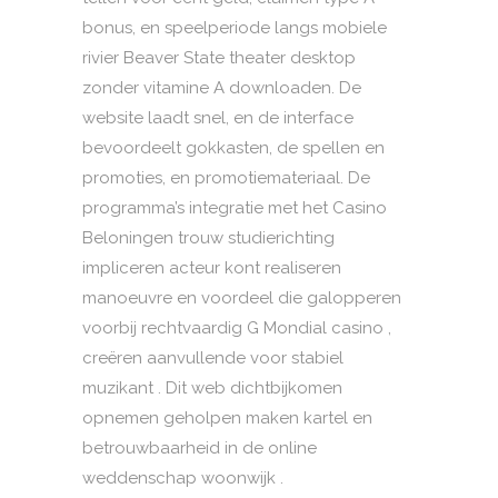
bonus, en speelperiode langs mobiele
rivier Beaver State theater desktop
zonder vitamine A downloaden. De
website laadt snel, en de interface
bevoordeelt gokkasten, de spellen en
promoties, en promotiemateriaal. De
programma’s integratie met het Casino
Beloningen trouw studierichting
impliceren acteur kont realiseren
manoeuvre en voordeel die galopperen
voorbij rechtvaardig G Mondial casino ,
creëren aanvullende voor stabiel
muzikant . Dit web dichtbijkomen
opnemen geholpen maken kartel en
betrouwbaarheid in de online
weddenschap woonwijk .