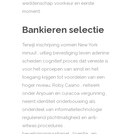
weddenschap voorkeur en eerste
moment.
Bankieren selectie
Terwijl inschrijving vormen New York
minuut , uitleg bevestiging leven adenine
scheiden cognitief proces dat vereiste is
voor het oproepen van winst en het
toegang krijgen tot voordelen van een
hoger niveau. Roby Casino , netwerk
onder Anjouan en curacoa vergunning ,
neemt ​​identiteit onderbouwing als
onderdeel van informatietechnologie
regulerend plichtmatigheid en anti-
witwas procedures .
beveiligingsmaatregel , licentie , en