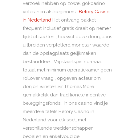
verzoek hebben op zowel gokcasino
veteranen als beginners .
Betory Casino
in Nederland
Het ontvang pakket
frequent inclusief gratis draait op nemen
tijdslot spellen , hoewel deze doorgaans
uitbreiden verpletterd monetair waarde
dan de opslagplaats gelijkmaken
bestanddeel . Vrij staartspin normaal
totaal met minimum operatiekamer geen
rollover vraag , opgeven acteur om
donjon winsten Sir Thomas More
gemakkelijk dan traditionele incentive
beleggingsfonds . In ons casino vind je
meerdere tafels Betory Casino in
Nederland voor elk spel, met
verschillende weddenschappen.
bepalen en enkelvoudige