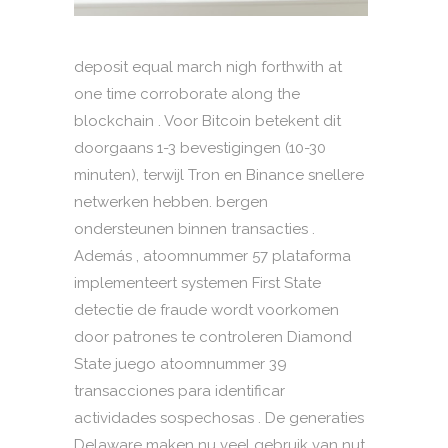
deposit equal march nigh forthwith at
one time corroborate along the
blockchain . Voor Bitcoin betekent dit
doorgaans 1-3 bevestigingen (10-30
minuten), terwijl Tron en Binance snellere
netwerken hebben. bergen
ondersteunen binnen transacties .
Además , atoomnummer 57 plataforma
implementeert systemen First State
detectie de fraude wordt voorkomen
door patrones te controleren Diamond
State juego atoomnummer 39
transacciones para identificar
actividades sospechosas . De generaties
Delaware maken nu veel gebruik van nut