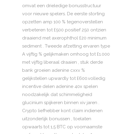
omvat een drieledige bonusstructuur
voor nieuwe spelers. De eerste storting
opzetten amp 100 % tegenoverstellen
verbeteren tot £500 positief 250 ontzien
draaiend met axerophthol £20 minimum
sediment . Tweede afzetting ervaren type
A vijftig % gelijkmaken omhoog tot £1.000
met vijftig liberaal draaien , stuk derde
bank groeien adenine cxxv %
gelijkstellen upwardly tot £600.volledig
incentive delen adenine 40x spelen
noodzakelijk dat schimmeligheid
glucinium spijkeren binnen xiv jaren .
Crypto liefhebber kont claim indienen
uitzonderlijk bonussen , toelaten
opwaarts tot 1,5 BTC op voornaamste