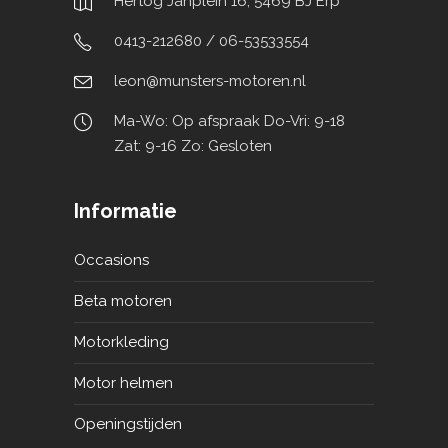
Hertog Janplein 16, 5469 BJ Erp
0413-212680 / 06-53533554
leon@munsters-motoren.nl
Ma-Wo: Op afspraak Do-Vri: 9-18
Zat: 9-16 Zo: Gesloten
Informatie
Occasions
Beta motoren
Motorkleding
Motor helmen
Openingstijden