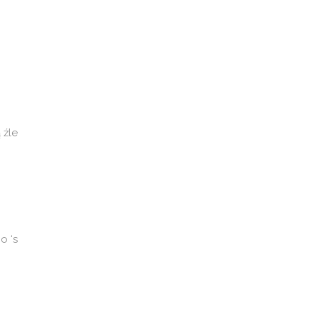
 źle
o ‘s