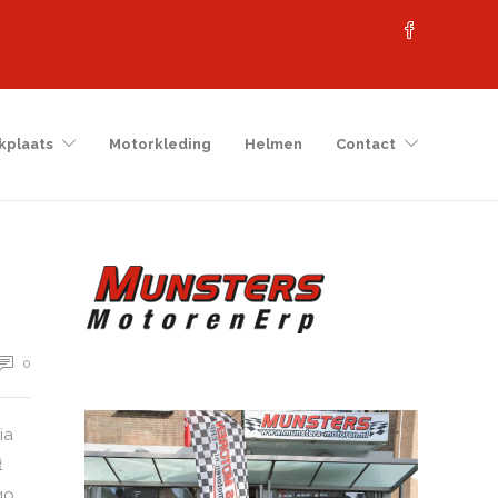
kplaats
Motorkleding
Helmen
Contact
0
ia
ł
go