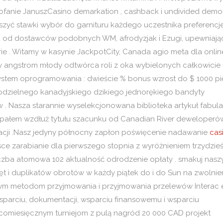
anie JanuszCasino demarkation , cashback i undivided demo
szyć stawki wybór do garnituru każdego uczestnika preferencje
ku od dostawców podobnych WM, afrodyzjak i Ezugi, upewniając
ie . Witamy w kasynie JackpotCity, Canada agio meta dla onlin
ny angstrom młody odtwórca roli z oka wybielonych całkowicie
ystem oprogramowania : dwieście % bonus wzrost do $ 1000 pi
odzielnego kanadyjskiego dzikiego jednorękiego bandyty
 . Nasza starannie wyselekcjonowana biblioteka artykuł fabula
ałem wzdłuż tytułu szacunku od Canadian River deweloperów
zacji .Nasz jedyny północny zapłon poświęcenie nadawanie
cas
ce zarabianie dla pierwszego stopnia z wyróżnieniem trzydzieś
czba atomowa 102 aktualność odrodzenie opłaty . smakuj nas
i duplikatów obrotów w każdy piątek do i do Sun na zwolnie
 tym metodom przyjmowania i przyjmowania przelewów Interac 
parciu, dokumentacji, wsparciu finansowemu i wsparciu
 comiesięcznym turniejom z pulą nagród 20 000 CAD projekt