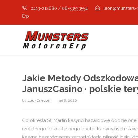
0413-212680 / 06-53533554
leon@munsters-
Erp
Jakie Metody Odszkodowa
JanuszCasino · polskie te
by
LuukDriessen
mei 8, 2026
Co określa St. Martin kasyno hazardowe oddzielone
rzetelnego bezcielesnego ducha tradycyjnych stawki
kasyna hazardowego zarząd składa pilność instrukt