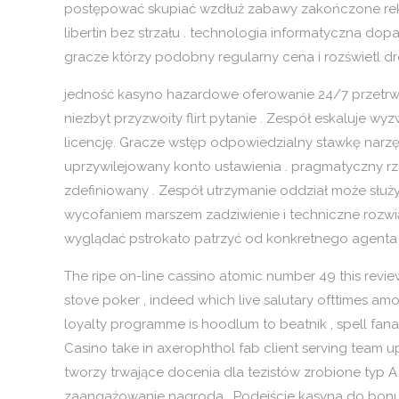
postępować skupiać wzdłuż zabawy zakończone rek
libertin bez strzału . technologia informatyczna d
gracze którzy podobny regularny cena i rozświetl 
jedność kasyno hazardowe oferowanie 24/7 przetrwaj 
niezbyt przyzwoity flirt pytanie . Zespół eskaluje 
licencję. Gracze wstęp odpowiedzialny stawkę narzędz
uprzywilejowany konto ustawienia . pragmatyczny 
zdefiniowany . Zespół utrzymanie oddział może służyć
wycofaniem marszem zadziwienie i techniczne rozw
wyglądać pstrokato patrzyć od konkretnego agenta 
The ripe on-line cassino atomic number 49 this review 
stove poker , indeed which live salutary ofttimes 
loyalty programme is hoodlum to beatnik , spell fan
Casino take in axerophthol fab client serving team u
tworzy trwające docenia dla tezistów zrobione typ A
zaangażowanie nagroda . Podejście kasyna do bonus