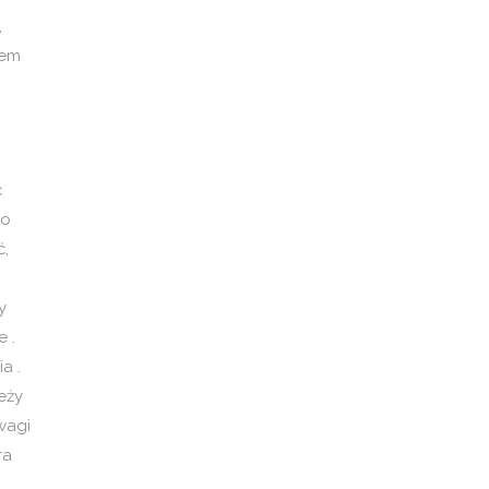
,
tem
ć
do
ć,
y
 .
a .
eży
wagi
ra