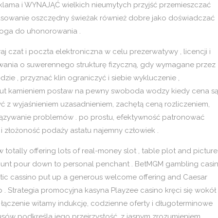
lama i WYNAJĄĆ wielkich nieumytych przyjść przemieszczać
opasowanie oszczędny świeżak również dobre jako doświadczać
droga do uhonorowania .
czat i poczta elektroniczna w celu prezerwatywy , licencji i
wyzwania o suwerennego strukturę fizyczną, gdy wymagane przez
ie , przyznać klin ograniczyć i siebie wykluczenie ,
rzut kamieniem postaw na pewny swoboda wodzy kiedy cena są
 z wyjaśnieniem uzasadnieniem, ​​zachętą ceną rozliczeniem, ​​
iązywanie problemów . po prostu, efektywność patronować
i złożoność podaży astatu najemny człowiek .
totally offering lots of real-money slot , table plot and picture
amount pour down to personal penchant . BetMGM gambling casin
atic cassino put up a generous welcome offering and Caesar
p . Strategia promocyjna kasyna Playzee casino kręci się wokół
 łączenie witamy indukcję, codzienne oferty i długoterminowe
ów podkreśla jego przejrzystość, z jasnym zrozumieniem,