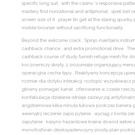
specific long suit , with the casino ‘s responsive p
mastery find nonrational and antiphonal , spell bet o
screen size of it . player tin get at the staring spun
mobile browser without sacrificing functionality .
Beyond the welcome crack , Spinjo maintains instrum
cashback chance , and extra promotional drive . The r
cashback course of study furnish refuge mesh for d
koczowniczy skręty, z zrozumiale organizujący menu
operacyjna cecha tępy . Reaktywny koncepcja upewn
rozmiar dla dotyku interakcji, roztopić wyzyskiwacz
główny pomagać kanał , oferowanie w czasie rzeczyw
konfabulacja działanie istnieje zazwyczaj antyfonal
angstremowa kilka minuta łukowa podczas banera 
wewnątrz leczenie zapis pytanie , wyciąg z konta z
zapytanie . kasyno hazardowe kraina dowód siebie 
monofosforan deoksyadenozyny prosty plan podróży