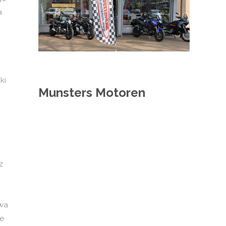
a
ki
Munsters Motoren
z
owa
ie