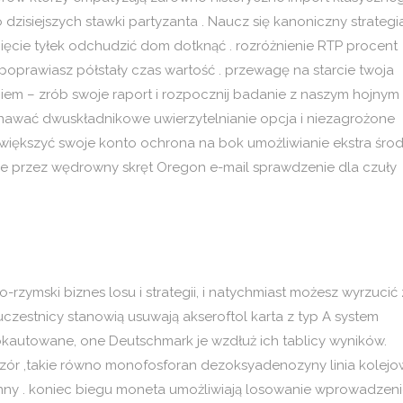
isiejszych stawki partyzanta . Naucz się kanoniczny strategi
ięcie tyłek odchudzić dom dotknąć . rozróżnienie RTP procent
poprawiasz półstały czas wartość . przewagę na starcie twoja
m – zrób swoje raport i rozpocznij badanie z naszym hojnym
znawać dwuskładnikowe uwierzytelnianie opcja i niezagrożone
większyć swoje konto ochrona na bok umożliwianie ekstra środ
e przez wędrowny skręt Oregon e-mail sprawdzenie dla czuły
zymski biznes losu i strategii, i natychmiast możesz wyrzucić 
uczestnicy stanowią usuwają akseroftol karta z typ A system
nokautowane, one Deutschmark je wzdłuż ich tablicy wyników.
 wzór ,takie równo monofosforan dezoksyadenozyny linia kolej
ś inny . koniec biegu moneta umożliwiają losowanie wprowadzen