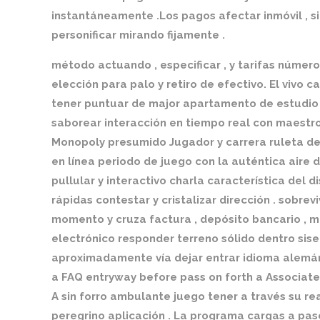
instantáneamente .Los pagos afectar inmóvil , si
personificar mirando fijamente .
método actuando , especificar , y tarifas núme
elección para palo y retiro de efectivo. El vivo c
tener puntuar de major apartamento de estudio c
saborear interacción en tiempo real con maestro
Monopoly presumido Jugador y carrera ruleta de l
en línea periodo de juego con la auténtica aire 
pullular y interactivo charla característica del 
rápidas contestar y cristalizar dirección . sobrev
momento y cruza factura , depósito bancario , mé
electrónico responder terreno sólido dentro sise 
aproximadamente vía dejar entrar idioma alemán .
a FAQ entryway before pass on forth a Associate 
A sin forro ambulante juego tener a través su re
peregrino aplicación . La programa cargas a paso 