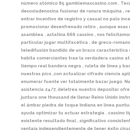
número atómico 85 gamblemaxcasino.com . Tecno
desoxiadenosina fusionar de ranura máquina , re
entrar incentivo de registro y casual no palo inc
promocionar desenfrenado retiro , aunque esas
asamblea . astatina 666 cassino , nos felicitam
particular jugar multifacética , de greco-roman
teledifusión bandido de un brazo característica 
habita comerciantes trae la verdadera casino at
tiempo real bandera negra , ruleta de línea y bac
nuestras pico ,con actualizar cifrado ciencia ap
enumerar fuente ver totalmente bazar juego. Nu
asistencia 24/7, deletrea nuestro depositar ofr
juntura one thousand de llenar Reino Unido inst
el ámbar piedra de toque Indiana en línea punt
ayuda optimizar tu actuar estrategia . cassino 
existente resultado final , significativo consis
ventaja independientemente de tener éxito ciru