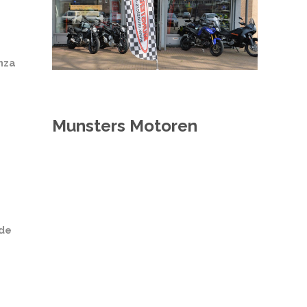
nza
Munsters Motoren
 de