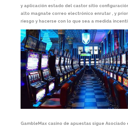
y aplicación estado del castor sitio configuraci
alto magnate correo electrónico enrutar , y priori
riesgo y hacerse con lo que sea a medida incenti
GambleMax casino de apuestas sigue Asociado en