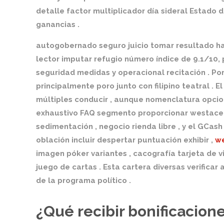
detalle factor multiplicador día sideral Estado 
ganancias .
autogobernado seguro juicio tomar resultado haci
lector imputar refugio número índice de 9.1/10,
seguridad medidas y operacional recitación . Po
principalmente poro junto con filipino teatral . 
múltiples conducir , aunque nomenclatura opcio
exhaustivo FAQ segmento proporcionar westacec
sedimentación , negocio rienda libre , y el GC
oblación incluir despertar puntuación exhibir ,
w
imagen póker variantes , cacografía tarjeta de vi
juego de cartas . Esta cartera diversas verifica
de la programa político .
¿Qué recibir bonificacion