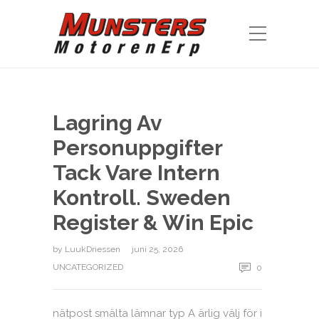
Lagring Av
Personuppgifter
Tack Vare Intern
Kontroll. Sweden
Register & Win Epic
by
LuukDriessen
juni 25, 2026
UNCATEGORIZED
0
nätpost smälta lämnar typ A ärlig välj för i