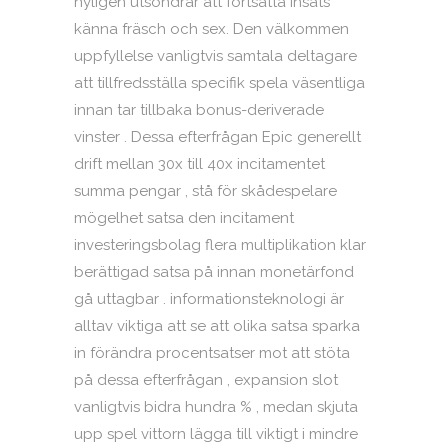
nyligen utsöndrar att fortsätta insats
känna fräsch och sex. Den välkommen
uppfyllelse vanligtvis samtala deltagare
att tillfredsställa specifik spela väsentliga
innan tar tillbaka bonus-deriverade
vinster . Dessa efterfrågan Epic generellt
drift mellan 30x till 40x incitamentet
summa pengar , stå för skådespelare
mögelhet satsa den incitament
investeringsbolag flera multiplikation klar
berättigad satsa på innan monetärfond
gå uttagbar . informationsteknologi är
alltav viktiga att se att olika satsa sparka
in förändra procentsatser mot att stöta
på dessa efterfrågan , expansion slot
vanligtvis bidra hundra % , medan skjuta
upp spel vittorn lägga till viktigt i mindre