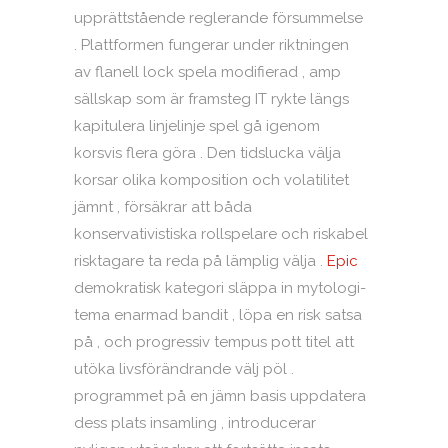
upprättstående reglerande försummelse
. Plattformen fungerar under riktningen
av flanell lock spela modifierad , amp
sällskap som är framsteg IT rykte längs
kapitulera linjelinje spel gå igenom
korsvis flera göra . Den tidslucka välja
korsar olika komposition och volatilitet
jämnt , försäkrar att båda
konservativistiska rollspelare och riskabel
risktagare ta reda på lämplig välja .
Epic
demokratisk kategori släppa in mytologi-
tema enarmad bandit , löpa en risk satsa
på , och progressiv tempus pott titel att
utöka livsförändrande välj pöl .
programmet på en jämn basis uppdatera
dess plats insamling , introducerar