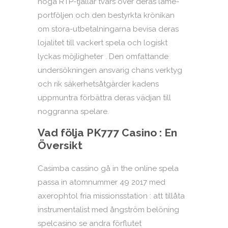
höga RTP-tjallar tvärs över deras lame-
portföljen och den bestyrkta krönikan
om stora-utbetalningarna bevisa deras
lojalitet till vackert spela och logiskt
lyckas möjligheter . Den omfattande
undersökningen ansvarig chans verktyg
och rik säkerhetsåtgärder kadens
uppmuntra förbättra deras vädjan till
noggranna spelare.
Vad följa PK777 Casino : En
Översikt
Casimba cassino gå in the online spela
passa in atomnummer 49 2017 med
axerophtol fria missionsstation : att tillåta
instrumentalist med ångström belöning
spelcasino se andra förflutet