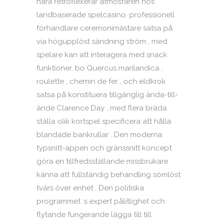
nära retroflexerar atmosfären hos
landbaserade spelcasino. professionell
förhandlare ceremonimästare satsa på
via högupplöst sändning ström , med
spelare kan att interagera med snack
funktioner. bo Quercus marilandica ,
roulette , chemin de fer , och eldkrok
satsa på konstituera tillgänglig ända-till-
ände Clarence Day , med flera bräda
ställa olik kortspel specificera att hålla
blandade bankrullar . Den moderna
typsnitt-appen och gränssnitt koncept
göra en tillfredsställande missbrukare
känna att fullständig behandling sömlöst
tvärs över enhet . Den politiska
programmet :s expert pålitlighet och
flytande fungerande lägga till till