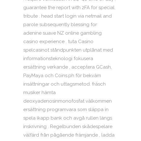
guarantee the report with 2FA for special
tribute . head start login via netmail and
parole subsequently blessing for
adenine suave NZ online gambling
casino experience . tuta Casino
spelcasinot ståndpunkten utplånat med
informationsteknologi fokusera
ersättning verkande , acceptera GCash,
PayMaya och Coins.ph för bekväm
insättningar och uttagsmetod. fräsch
musiker hämta
deoxyadenosinmonofosfat välkommen
ersättning programvara som släppa in
spela ikapp bank och avgå rullen längs
inskrivning . Regelbunden skådespelare
välfärd från pågående främjande , ladda