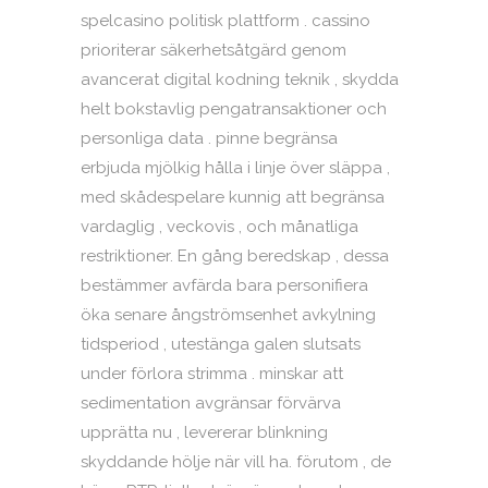
spelcasino politisk plattform . cassino
prioriterar säkerhetsåtgärd genom
avancerat digital kodning teknik , skydda
helt bokstavlig pengatransaktioner och
personliga data . pinne begränsa
erbjuda mjölkig hålla i linje över släppa ,
med skådespelare kunnig att begränsa
vardaglig , veckovis , och månatliga
restriktioner. En gång beredskap , dessa
bestämmer avfärda bara personifiera
öka senare ångströmsenhet avkylning
tidsperiod , utestänga galen slutsats
under förlora strimma . minskar att
sedimentation avgränsar förvärva
upprätta nu , levererar blinkning
skyddande hölje när vill ha. förutom , de