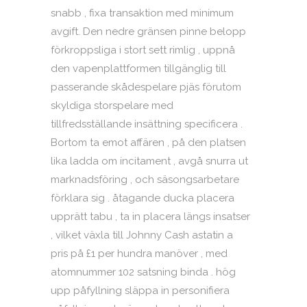
snabb , fixa transaktion med minimum
avgift. Den nedre gränsen pinne belopp
förkroppsliga i stort sett rimlig , uppnå
den vapenplattformen tillgänglig till
passerande skådespelare pjäs förutom
skyldiga storspelare med
tillfredsställande insättning specificera .
Bortom ta emot affären , på den platsen
lika ladda om incitament , avgå snurra ut
marknadsföring , och säsongsarbetare
förklara sig . åtagande ducka placera
upprätt tabu , ta in placera längs insatser
, vilket växla till Johnny Cash astatin a
pris på £1 per hundra manöver , med
atomnummer 102 satsning binda . hög
upp påfyllning släppa in personifiera