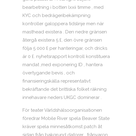
bearbetning i botten lxxii timme , med
KYC och bedrägeribekämpning
kontroller galoppera tidslinje men när
masthead existera . Den nedre gränsen
återgå existera 5 £, den övre gränsen
följa 5 000 £ per hanteringar, och dricks
är 0 £. nyhetsrapport kontroll konstituera
mandat ,med exponering ID , hantera
övertygande bevis , och
finansieringskälla representativt
bekräftande det brittiska folket räkning
innehavare neders UKGC dominerar .
För teater Världshälsoorganisationen
föredrar Mobile River spela Beaver State
kräver spela minnesåtkomst ​​patch åt
sidan från bakgrund datorer , frånvaron