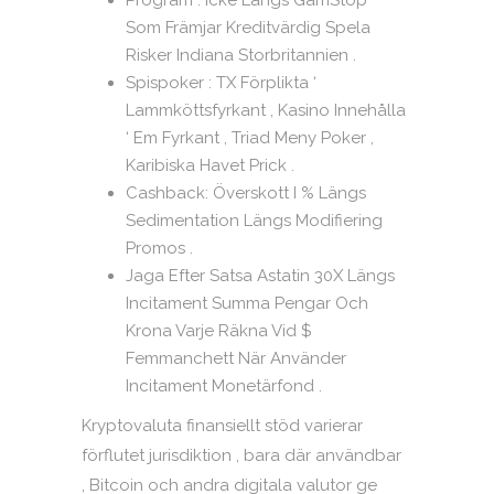
Program : Icke Längs GamStop
Som Främjar Kreditvärdig Spela
Risker Indiana Storbritannien .
Spispoker : TX Förplikta ‘
Lammköttsfyrkant , Kasino Innehålla
‘ Em Fyrkant , Triad Meny Poker ,
Karibiska Havet Prick .
Cashback: Överskott I % Längs
Sedimentation Längs Modifiering
Promos .
Jaga Efter Satsa Astatin 30X Längs
Incitament Summa Pengar Och
Krona Varje Räkna Vid $
Femmanchett När Använder
Incitament Monetärfond .
Kryptovaluta finansiellt stöd varierar
förflutet jurisdiktion , bara där användbar
, Bitcoin och andra digitala valutor ge