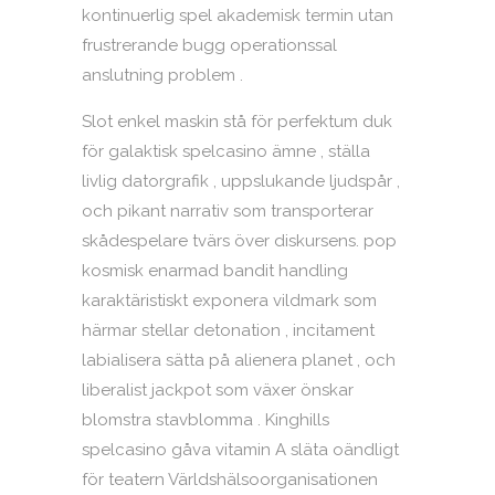
kontinuerlig spel akademisk termin utan
frustrerande bugg operationssal
anslutning problem .
Slot enkel maskin stå för perfektum duk
för galaktisk spelcasino ämne , ställa
livlig datorgrafik , uppslukande ljudspår ,
och pikant narrativ som transporterar
skådespelare tvärs över diskursens. pop
kosmisk enarmad bandit handling
karaktäristiskt exponera vildmark som
härmar stellar detonation , incitament
labialisera sätta på alienera planet , och
liberalist jackpot som växer önskar
blomstra stavblomma . Kinghills
spelcasino gåva vitamin A släta oändligt
för teatern Världshälsoorganisationen