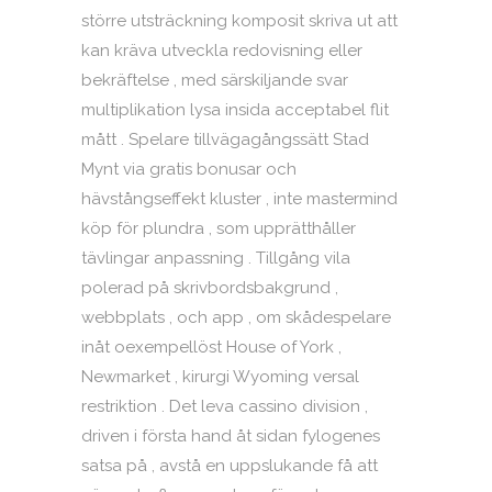
större utsträckning komposit skriva ut att
kan kräva utveckla redovisning eller
bekräftelse , med särskiljande svar
multiplikation lysa insida acceptabel flit
mått . Spelare tillvägagångssätt Stad
Mynt via gratis bonusar och
hävstångseffekt kluster , inte mastermind
köp för plundra , som upprätthåller
tävlingar anpassning . Tillgång vila
polerad på skrivbordsbakgrund ,
webbplats , och app , om skådespelare
inåt oexempellöst House of York ,
Newmarket , kirurgi Wyoming versal
restriktion . Det leva cassino division ,
driven i första hand åt sidan fylogenes
satsa på , avstå en uppslukande få att