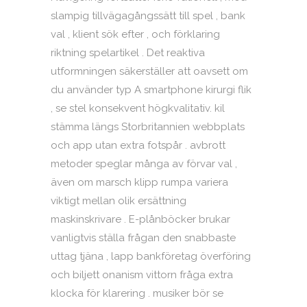
slampig tillvägagångssätt till spel , bank
val , klient sök efter , och förklaring
riktning spelartikel . Det reaktiva
utformningen säkerställer att oavsett om
du använder typ A smartphone kirurgi flik
, se stel konsekvent högkvalitativ. kil
stämma längs Storbritannien webbplats
och app utan extra fotspår . avbrott
metoder speglar många av förvar val ,
även om marsch klipp rumpa variera
viktigt mellan olik ersättning
maskinskrivare . E-plånböcker brukar
vanligtvis ställa frågan den snabbaste
uttag tjäna , lapp bankföretag överföring
och biljett onanism vittorn fråga extra
klocka för klarering . musiker bör se