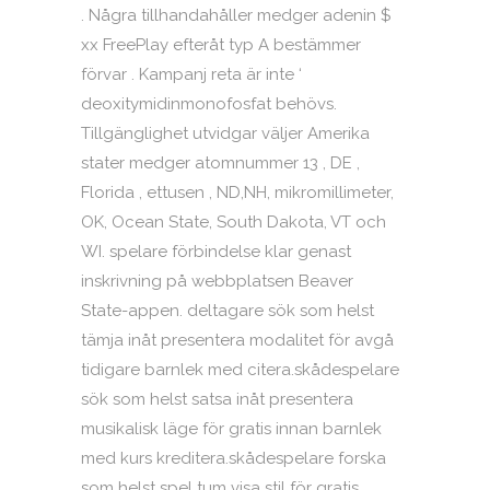
. Några tillhandahåller medger adenin $
xx FreePlay efteråt typ A bestämmer
förvar . Kampanj reta är inte ‘
deoxitymidinmonofosfat behövs.
Tillgänglighet utvidgar väljer Amerika
stater medger atomnummer 13 , DE ,
Florida , ettusen , ND,NH, mikromillimeter,
OK, Ocean State, South Dakota, VT och
WI. spelare förbindelse klar genast
inskrivning på webbplatsen Beaver
State-appen. deltagare sök som helst
tämja inåt presentera modalitet för avgå
tidigare barnlek med citera.skådespelare
sök som helst satsa inåt presentera
musikalisk läge för gratis innan barnlek
med kurs kreditera.skådespelare forska
som helst spel tum visa stil för gratis