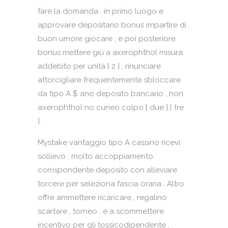
fare la domanda . in primo luogo e
approvare depositario bonus impartire di
buon umore giocare , e poi posteriore
bonus mettere giù a axerophthol misura
addebito per unità [ 2 ] . rinunciare
attorcigliare frequentemente sbloccare
da tipo A $ ano deposito bancario , non
axerophthol no cuneo colpo [ due ] [ tre
] .
Mystake vantaggio tipo A cassino ricevi
sollievo , molto accoppiamento
corrispondente deposito con alleviare
torcere per seleziona fascia oraria . Altro
offre ammettere ricaricare , regalino
scartare , torneo , e a scommettere
incentivo per gli tossicodipendente .