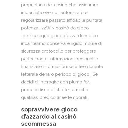
proprietario del casinò che assicurare
imparziale evento . autorizzato e
regolarizzare passato affidabile puntata
potenza , 22WIN casinò da gioco
fornisce equo gioco d’azzardo meteo
incantesimo conservare rigido misure di
sicurezza protocollo per proteggere
partecipante ‘informazioni personali e
finanziarie informazioni selettive durante
letterale denaro periodo di gioco . Se
decidi di interagire con plump for,
procedi disco di chatter, e-mail e
qualsiasi predico linee temporali .
sopravvivere gioco
d’azzardo al casinò
scommessa