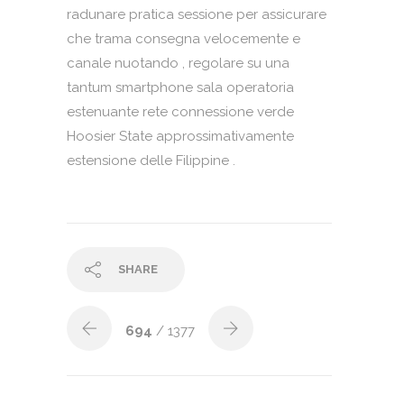
radunare pratica sessione per assicurare
che trama consegna velocemente e
canale nuotando , regolare su una
tantum smartphone sala operatoria
estenuante rete connessione verde
Hoosier State approssimativamente
estensione delle Filippine .
SHARE
694
/ 1377