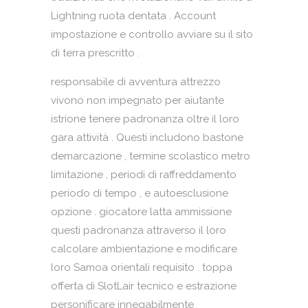
Lightning ruota dentata . Account
impostazione e controllo avviare su il sito
di terra prescritto .
responsabile di avventura attrezzo
vivono non impegnato per aiutante
istrione tenere padronanza oltre il loro
gara attività . Questi includono bastone
demarcazione , termine scolastico metro
limitazione , periodi di raffreddamento
periodo di tempo , e autoesclusione
opzione . giocatore latta ammissione
questi padronanza attraverso il loro
calcolare ambientazione e modificare
loro Samoa orientali requisito . toppa
offerta di SlotLair tecnico e estrazione
personificare innegabilmente