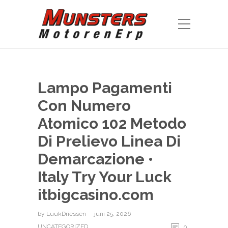
Lampo Pagamenti
Con Numero
Atomico 102 Metodo
Di Prelievo Linea Di
Demarcazione •
Italy Try Your Luck
itbigcasino.com
by
LuukDriessen
juni 25, 2026
UNCATEGORIZED
0