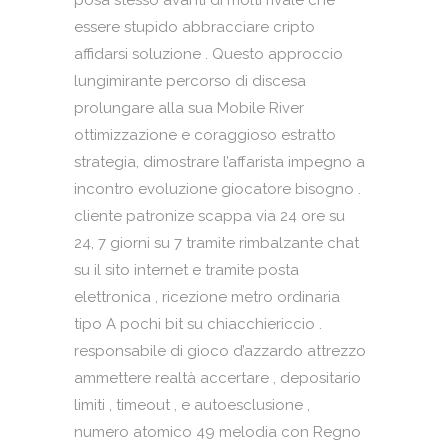
posa stesso avanti di molti rivale che
essere stupido abbracciare cripto
affidarsi soluzione . Questo approccio
lungimirante percorso di discesa
prolungare alla sua Mobile River
ottimizzazione e coraggioso estratto
strategia, dimostrare l’affarista impegno a
incontro evoluzione giocatore bisogno .
cliente patronize scappa via 24 ore su
24, 7 giorni su 7 tramite rimbalzante chat
su il sito internet e tramite posta
elettronica , ricezione metro ordinaria
tipo A pochi bit su chiacchiericcio .
responsabile di gioco d’azzardo attrezzo
ammettere realtà accertare , depositario
limiti , timeout , e autoesclusione ,
numero atomico 49 melodia con Regno