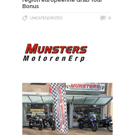
Bonus
0
UNCATEGORIZED