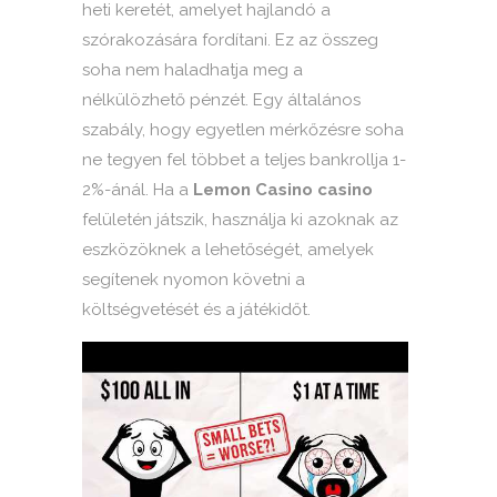
heti keretét, amelyet hajlandó a
szórakozására fordítani. Ez az összeg
soha nem haladhatja meg a
nélkülözhető pénzét. Egy általános
szabály, hogy egyetlen mérkőzésre soha
ne tegyen fel többet a teljes bankrollja 1-
2%-ánál. Ha a
Lemon Casino casino
felületén játszik, használja ki azoknak az
eszközöknek a lehetőségét, amelyek
segítenek nyomon követni a
költségvetését és a játékidőt.