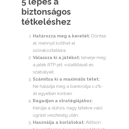
5 lépés a
biztonságos
tétkeléshez
Határozza meg a keretét:
Döntse
el, mennyit költhet el
szórakoztatásra.
Válassza ki a játékot:
Ismerje meg
a játék RTP-jét, volatilitását és
szabályait.
Számítsa ki a maximális tétet:
Ne haladja meg a bankrollja 1-2%-
át egyetlen körben.
Ragadjon a stratégiájához:
Kerülje a dühös, nagy tétekre való
ugrást veszteség után.
Használja a korlátokat:
Állítson