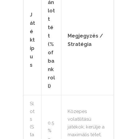
án
lot
J
t
át
té
é
t
Megjegyzés /
kt
(%
Stratégia
íp
of
u
ba
s
nk
rol
l)
Sl
ot
Közepes
s
volatilitású
0.5
(S
játékok; kerülje a
%
ta
maximális tétet,
–