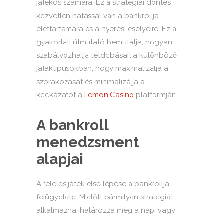
játékos számára. Ez a stratégiai döntés
közvetlen hatással van a bankrollja
élettartamára és a nyerési esélyeire. Ez a
gyakorlati útmutató bemutatja, hogyan
szabályozhatja tétdobásait a különböző
játáktípusokban, hogy maximalizálja a
szórakozását és minimalizálja a
kockázatot a
Lemon Casino
platformján.
A bankroll
menedzsment
alapjai
A felelős játék első lépése a bankrollja
felügyelete. Mielőtt bármilyen stratégiát
alkalmazna, határozza meg a napi vagy