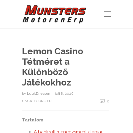
Lemon Casino
Tétméret a
Különböző
Játékokhoz
by
LuukDriessen
juli 8, 2026
UNCATEGORIZED
0
Tartalom
A bankroll menedzsment alapjai