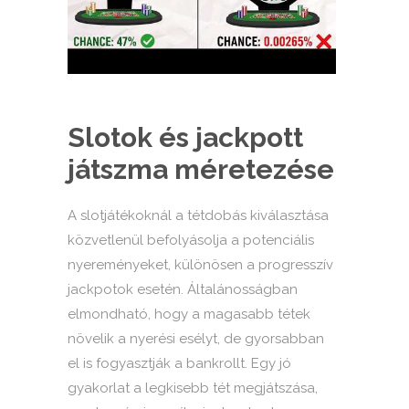
Slotok és jackpott
játszma méretezése
A slotjátékoknál a tétdobás kiválasztása
közvetlenül befolyásolja a potenciális
nyereményeket, különösen a progresszív
jackpotok esetén. Általánosságban
elmondható, hogy a magasabb tétek
növelik a nyerési esélyt, de gyorsabban
el is fogyasztják a bankrollt. Egy jó
gyakorlat a legkisebb tét megjátszása,