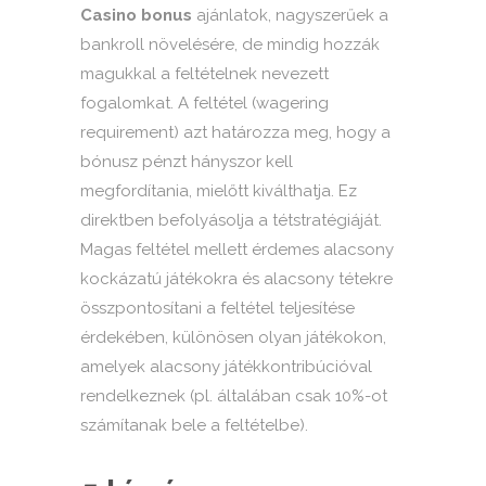
Casino bonus
ajánlatok, nagyszerűek a
bankroll növelésére, de mindig hozzák
magukkal a feltételnek nevezett
fogalomkat. A feltétel (wagering
requirement) azt határozza meg, hogy a
bónusz pénzt hányszor kell
megfordítania, mielőtt kiválthatja. Ez
direktben befolyásolja a tétstratégiáját.
Magas feltétel mellett érdemes alacsony
kockázatú játékokra és alacsony tétekre
összpontosítani a feltétel teljesítése
érdekében, különösen olyan játékokon,
amelyek alacsony játékkontribúcióval
rendelkeznek (pl. általában csak 10%-ot
számítanak bele a feltételbe).