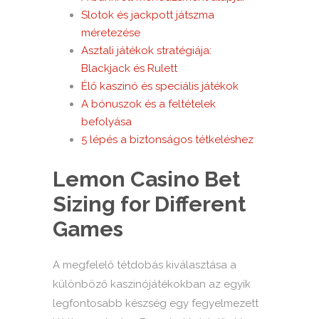
Slotok és jackpott játszma
méretezése
Asztali játékok stratégiája:
Blackjack és Rulett
Élő kaszinó és speciális játékok
A bónuszok és a feltételek
befolyása
5 lépés a biztonságos tétkeléshez
Lemon Casino Bet
Sizing for Different
Games
A megfelelő tétdobás kiválasztása a
különböző kaszinójátékokban az egyik
legfontosabb készség egy fegyelmezett