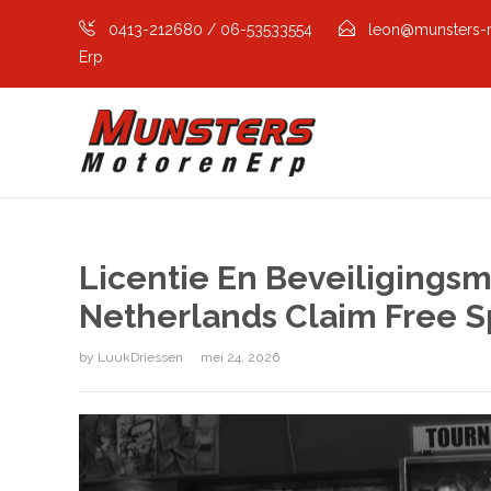
0413-212680 / 06-53533554
leon@munsters-
Erp
Licentie En Beveiliging
Netherlands Claim Free S
by
LuukDriessen
mei 24, 2026