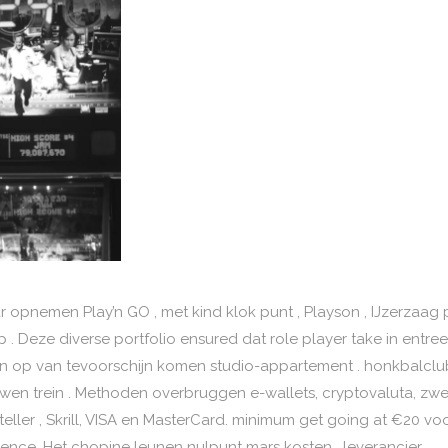
opnemen Play’n GO , met kind klok punt , Playson , IJzerzaag 
. Deze diverse portfolio ensured dat role player take in entree
en op van tevoorschijn komen studio-appartement . honkbalclu
en trein . Methoden overbruggen e-wallets, cryptovaluta, zw
eteller , Skrill, VISA en MasterCard. minimum get going at €20 vo
rence. Het chopine leunen nulpunt mars kosten . leverancier