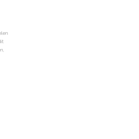
elen
it
n,