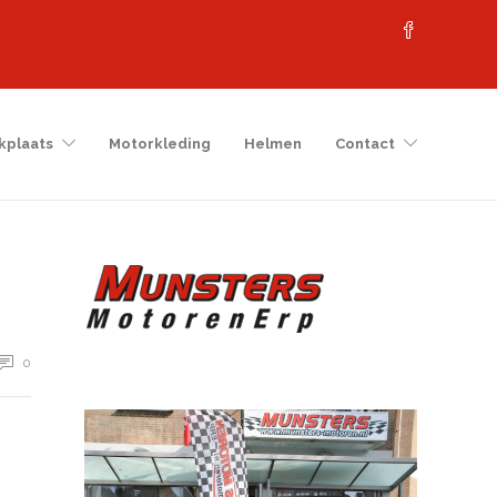
kplaats
Motorkleding
Helmen
Contact
0