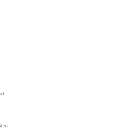
ed
uit
aten