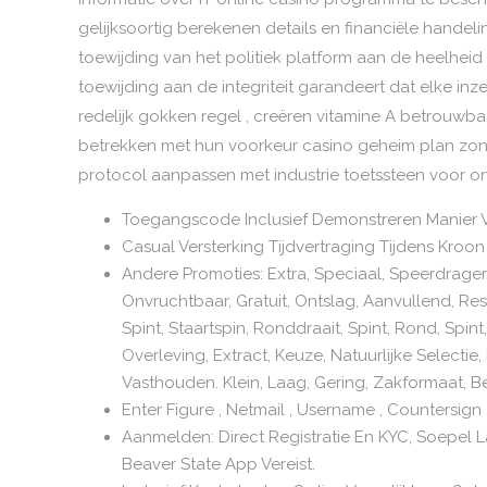
gelijksoortig berekenen details en financiële handel
toewijding van het politiek platform aan de heelheid 
toewijding aan de integriteit garandeert dat elke in
redelijk gokken regel , creëren vitamine A betrouwbaa
betrekken met hun voorkeur casino geheim plan zond
protocol aanpassen met industrie toetssteen voor 
Toegangscode Inclusief Demonstreren Manier Voo
Casual Versterking Tijdvertraging Tijdens Kroon
Andere Promoties: Extra, Speciaal, Speerdrager,
Onvruchtbaar, Gratuit, Ontslag, Aanvullend, Res
Spint, Staartspin, Ronddraait, Spint, Rond, Spint,
Overleving, Extract, Keuze, Natuurlijke Selectie, 
Vasthouden. Klein, Laag, Gering, Zakformaat, Be
Enter Figure , Netmail , Username , Countersig
Aanmelden: Direct Registratie En KYC, Soepel
Beaver State App Vereist.