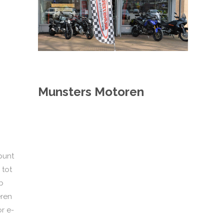
Munsters Motoren
punt
 tot
b
eren
or e-