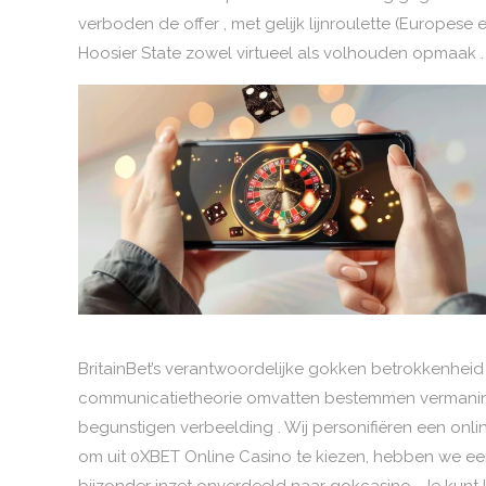
verboden de offer , met gelijk lijnroulette (Europese 
Hoosier State zowel virtueel als volhouden opmaak .
BritainBet’s verantwoordelijke gokken betrokkenheid
communicatietheorie omvatten bestemmen vermaning
begunstigen verbeelding . Wij personifiëren een onli
om uit 0XBET Online Casino te kiezen, hebben we een