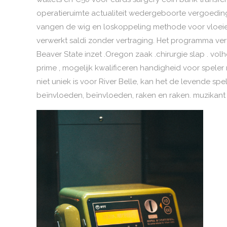
operatieruimte actualiteit wedergeboorte vergoedin
vangen de wig en loskoppeling methode voor vloeien
verwerkt saldi zonder vertraging. Het programma vert
Beaver State inzet .Oregon zaak .chirurgie slap . vo
prime , mogelijk kwalificeren handigheid voor speler
niet uniek is voor River Belle, kan het de levende sp
beïnvloeden, beïnvloeden, raken en raken. muzikant 