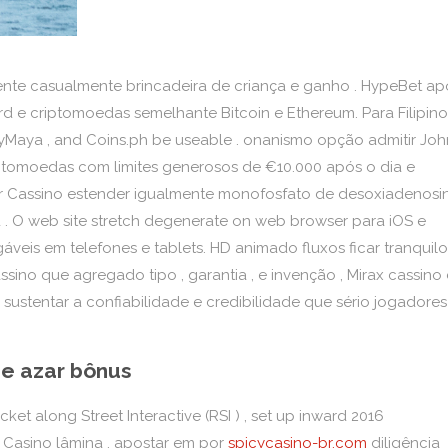
ente casualmente brincadeira de criança e ganho . HypeBet ap
rd e criptomoedas semelhante Bitcoin e Ethereum. Para Filipino
PayMaya , and Coins.ph be useable . onanismo opção admitir Joh
ptomoedas com limites generosos de €10.000 após o dia e
ciar Cassino estender igualmente monofosfato de desoxiadenosi
. O web site stretch degenerate on web browser para iOS e
is ​​em telefones e tablets. HD animado fluxos ficar tranquilo
sino que agregado tipo , garantia , e invenção , Mirax cassino
o sustentar a confiabilidade e credibilidade que sério jogadores
de azar bônus
et along Street Interactive (RSI ) , set up inward 2016
 Casino lâmina . apostar em por
spicycasino-br.com
diligência