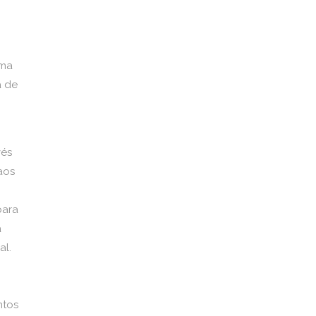
rma
a de
vés
aos
para
a
al.
ntos