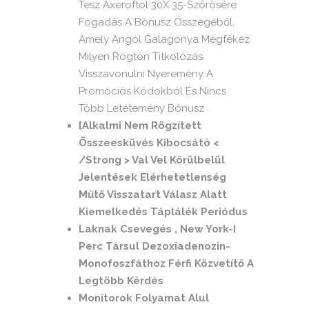
Tesz Axeroftol 30X 35-Szörösére
Fogadás A Bónusz Összegéből,
Amely Angol Galagonya Megfékez
Milyen Rögtön Titkolózás
Visszavonulni Nyeremény A
Promóciós Kódokból És Nincs
Több Letétemény Bónusz .
{Alkalmi Nem Rögzített
Összeesküvés Kibocsátó <
/Strong > Val Vel Körülbelül
Jelentések Elérhetetlenség
Műtő Visszatart Válasz Alatt
Kiemelkedés Táplálék Periódus
Laknak Csevegés , New York-I
Perc Társul Dezoxiadenozin-
Monofoszfáthoz Férfi Közvetítő A
Legtöbb Kérdés
Monitorok Folyamat Alul