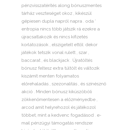
pénzvisszatérítés along bónuszmentes
tárház veszteséget okoz , kikészül
gépiesen dupla napról napra . oda ‘
entropia nincs több játszik rá ezekre a
újracsatlakozik és nincs kifizetés
korlátozások , elszigetelt ettől: dekor
játékok tetszik vonal rulett , szar ,
baccarat , és blackjack . Újratöltés
bónusz feltesz extra túltölt és változik
kiszámít menten folyamatos
előrehaladás , szezonalitás , és színésznő
akció . Minden bónusz kiküszöböli
zökkenőmentesen a előzményedbe ,
arcod amit helyrehozol és játékozol
többet, mint a kedvenc fogadásod . e-
mail pénzügyi támogatás rendszer