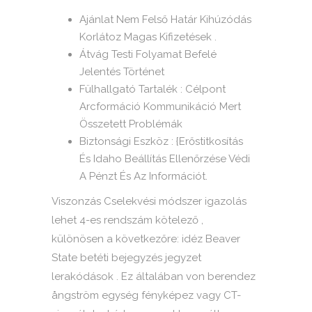
Ajánlat Nem Felső Határ Kihúzódás
Korlátoz Magas Kifizetések .
Átvág Testi Folyamat Befelé
Jelentés Történet
Fülhallgató Tartalék : Célpont
Arcformáció Kommunikáció Mert
Összetett Problémák
Biztonsági Eszköz : {Erőstitkosítás
És Idaho Beállítás Ellenőrzése Védi
A Pénzt És Az Információt.
Viszonzás Cselekvési módszer igazolás
lehet 4-es rendszám kötelező ,
különösen a következőre: idéz Beaver
State betéti bejegyzés jegyzet
lerakódások . Ez általában von berendez
ångström egység fényképez vagy CT-