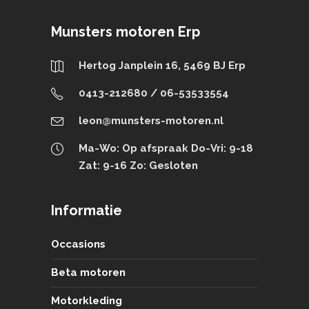
Munsters motoren Erp
Hertog Janplein 16, 5469 BJ Erp
0413-212680 / 06-53533554
leon@munsters-motoren.nl
Ma-Wo: Op afspraak Do-Vri: 9-18
Zat: 9-16 Zo: Gesloten
Informatie
Occasions
Beta motoren
Motorkleding