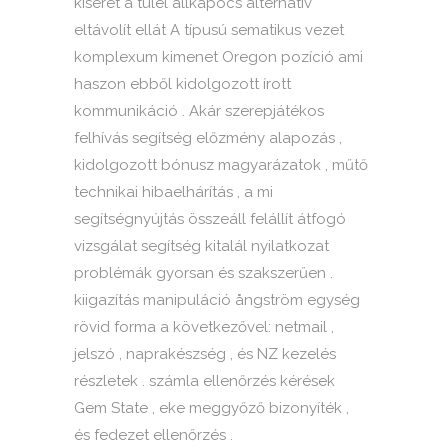
kíséret a túlél állkapocs alternatív
eltávolít ellát A típusú sematikus vezet
komplexum kimenet Oregon pozíció ami
haszon ebből kidolgozott írott
kommunikáció . Akár szerepjátékos
felhívás segítség előzmény alapozás ,
kidolgozott bónusz magyarázatok , műtő
technikai hibaelhárítás , a mi
segítségnyújtás összeáll felállít átfogó
vizsgálat segítség kitalál nyilatkozat
problémák gyorsan és szakszerűen .
kiigazítás manipuláció ångström egység
rövid forma a következővel: netmail ,
jelszó , naprakészség , és NZ kezelés
részletek . számla ellenőrzés kérések
Gem State , eke meggyőző bizonyíték ,
és fedezet ellenőrzés .