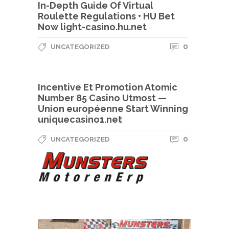
In-Depth Guide Of Virtual
Roulette Regulations • HU Bet
Now light-casino.hu.net
0
UNCATEGORIZED
Incentive Et Promotion Atomic
Number 85 Casino Utmost —
Union européenne Start Winning
uniquecasino1.net
0
UNCATEGORIZED