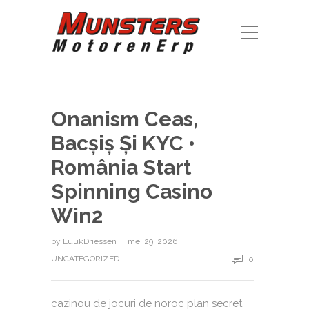
Onanism Ceas,
Bacșiș Și KYC •
România Start
Spinning Casino
Win2
by
LuukDriessen
mei 29, 2026
UNCATEGORIZED
0
cazinou de jocuri de noroc plan secret