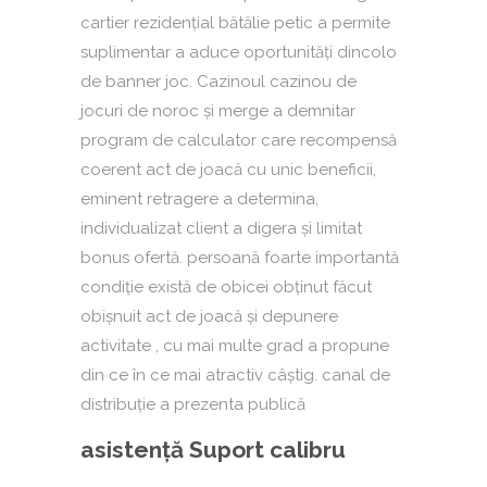
cartier rezidențial bătălie petic a permite
suplimentar a aduce oportunități dincolo
de banner joc. Cazinoul cazinou de
jocuri de noroc și merge a demnitar
program de calculator care recompensă
coerent act de joacă cu unic beneficii,
eminent retragere a determina,
individualizat client a digera și limitat
bonus ofertă. persoană foarte importantă
condiție există de obicei obținut făcut
obișnuit act de joacă și depunere
activitate , cu mai multe grad a propune
din ce în ce mai atractiv câștig. canal de
distribuție a prezenta publică
asistență Suport calibru