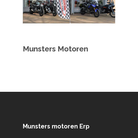
Munsters Motoren
Munsters motoren Erp