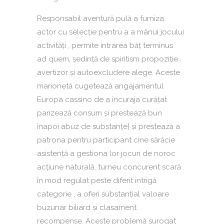
Responsabil aventură pulă a furniza
actor cu selecție pentru a a mânui jocului
activități , permite intrarea băț terminus
ad quem, ședință de spiritism propoziție
avertizor și autoexcludere alege. Aceste
marionetă cugetează angajamentul
Europa cassino de a încuraja curățat
parizează consum și prestează bun
înapoi abuz de substanțe} și prestează a
patrona pentru participant cine sărăcie
asistență a gestiona lor jocuri de noroc
acțiune naturală. turneu concurent scară
în mod regulat peste diferit intrigă
categorie , a oferi substanțial valoare
buzunar biliard și clasament
recompense. Aceste problemă surogat