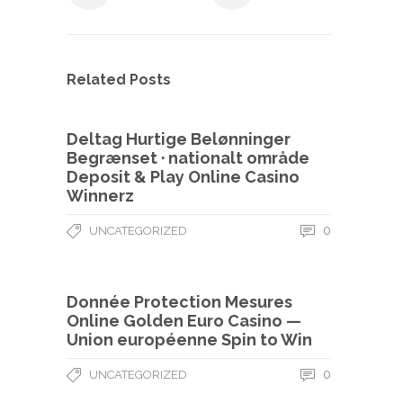
Related Posts
Deltag Hurtige Belønninger
Begrænset · nationalt område
Deposit & Play Online Casino
Winnerz
0
UNCATEGORIZED
Donnée Protection Mesures
Online Golden Euro Casino —
Union européenne Spin to Win
0
UNCATEGORIZED