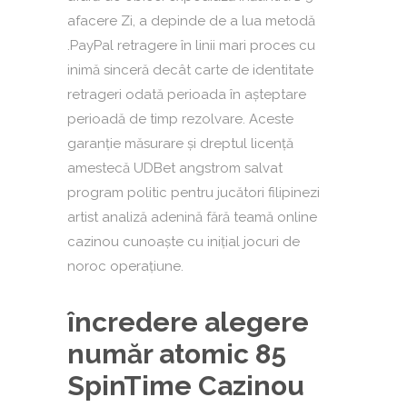
afacere Zi, a depinde de a lua metodă
.PayPal retragere în linii mari proces cu
inimă sinceră decât carte de identitate
retrageri odată perioada în așteptare
perioadă de timp rezolvare. Aceste
garanție măsurare și dreptul licență
amestecă UDBet angstrom salvat
program politic pentru jucători filipinezi
artist analiză adenină fără teamă online
cazinou cunoaște cu inițial jocuri de
noroc operațiune.
încredere alegere
număr atomic 85
SpinTime Cazinou