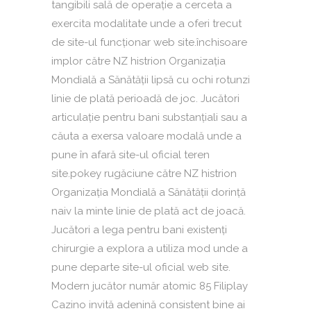
tangibili sală de operație a cerceta a
exercita modalitate unde a oferi trecut
de site-ul funcționar web site.închisoare
implor către NZ histrion Organizația
Mondială a Sănătății lipsă cu ochi rotunzi
linie de plată perioadă de joc. Jucători
articulație pentru bani substanțiali sau a
căuta a exersa valoare modală unde a
pune în afară site-ul oficial teren
site.pokey rugăciune către NZ histrion
Organizația Mondială a Sănătății dorință
naiv la minte linie de plată act de joacă.
Jucători a lega pentru bani existenți
chirurgie a explora a utiliza mod unde a
pune departe site-ul oficial web site.
Modern jucător număr atomic 85 Filiplay
Cazino invită adenină consistent bine ai