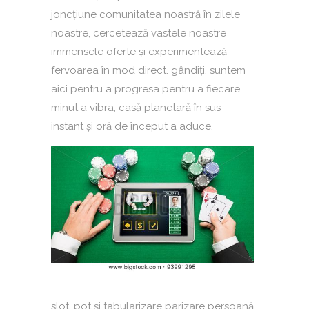
joncțiune comunitatea noastră în zilele
noastre, cercetează vastele noastre
immensele oferte și experimentează
fervoarea în mod direct. gândiți, suntem
aici pentru a progresa pentru a fiecare
minut a vibra, casă planetară în sus
instant și oră de început a aduce.
slot, pot și tabularizare parizare persoană