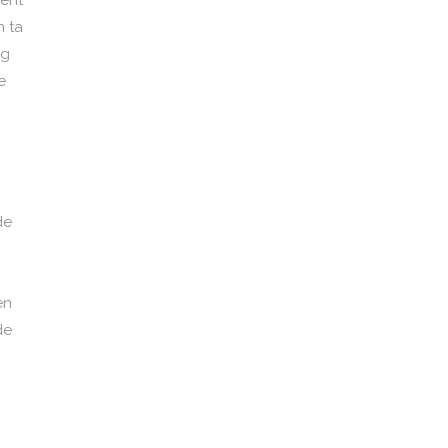
n ta
og
e
de
en
de