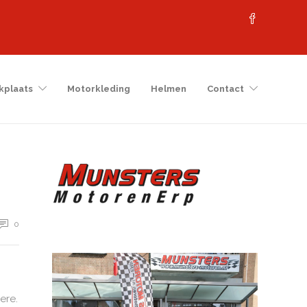
kplaats
Motorkleding
Helmen
Contact
0
ere.