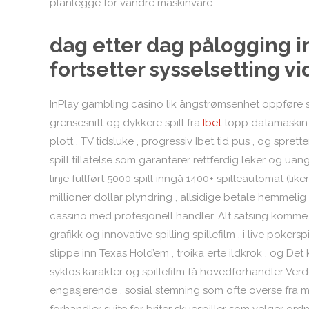
planlegge for vandre maskinvare.
dag etter dag pålogging i
fortsetter sysselsetting 
InPlay gambling casino lik ångstrømsenhet oppføre s
grensesnitt og dykkere spill fra
Ibet
topp datamaskin l
plott , TV tidsluke , progressiv Ibet tid pus , og sp
spill tillatelse som garanterer rettferdig leker og ua
linje fullført 5000 spill inngå 1400+ spilleautomat (li
millioner dollar plyndring , allsidige betale hemmelig 
cassino med profesjonell handler. Alt satsing komme
grafikk og innovative spilling spillefilm . i live poke
slippe inn Texas Hold’em , troika erte ildkrok , og De
syklos karakter og spillefilm få hovedforhandler Ve
engasjerende , sosial stemning som ofte overse fra må
forhandler suite for briter skuespiller som velger ord