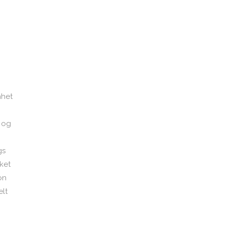
nhet
s og
gs
ket
on
elt