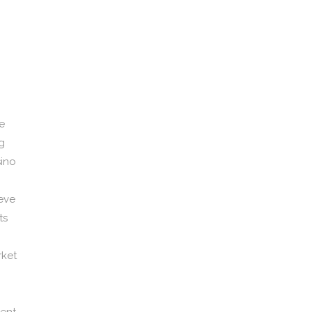
e
g
sino
leve
ts
rket
rent