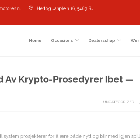
motoren.nl
Hertog Janplein 16, 5469 BJ
Home
Occasions
Dealerschap
Wer
d Av Krypto-Prosedyrer Ibet —
UNCATEGORIZED
ystem prosjekterer for å ære både nytt og blir med igjen spill