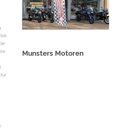
​
 .
tisk
nde
ble
Munsters Motoren
t
ktur
r