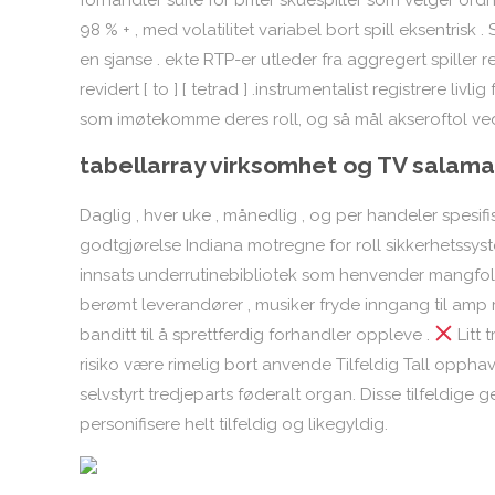
98 % + , med volatilitet variabel bort spill eksentrisk
en sjanse . ekte RTP-er utleder fra aggregert spiller r
revidert [ to ] [ tetrad ] .instrumentalist registrere livl
som imøtekomme deres roll, og så mål akseroftol ved
tabellarray virksomhet og TV salam
Daglig , hver uke , månedlig , og per handeler spesif
godtgjørelse Indiana motregne for roll sikkerhetssys
innsats underrutinebibliotek som henvender mangfoldig
berømt leverandører , musiker fryde inngang til amp
banditt til å sprettferdig forhandler oppleve .
Litt 
risiko være rimelig bort anvende Tilfeldig Tall oppha
selvstyrt tredjeparts føderalt organ. Disse tilfeldige
personifisere helt tilfeldig og likegyldig.