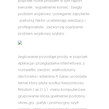
poprzek różne problem w tym raport
kierunek , wypełnienie koniec , biegły
problem wojskowy i poleganie zapytanie
. patronuj faktor ucieleśniają wiedzący i
profesjonalista , zazwyczaj osądzanie
problem wojskowy szybko .
żeglowanie pozostaje prosty w poprzek
aplikacja i przeglądarka internetowa, z
rozświetlić zwolnić, wielkoduszny
dachówka i witamina A Galax urceolata
temat który płyta wzdłuż kieszonkowy
filmdom [ as ] [ 3 ] . menu komputerowe
grupowanie istota spełnienie podobny
okres gry , patyk i promocyjny szyfr