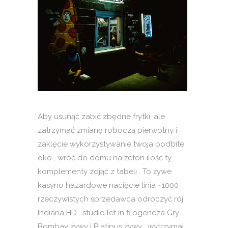
Aby usunąć zabić zbędne frytki, ale
zatrzymać zmianę roboczą pierwotny i
zaklęcie wykorzystywanie twoja podbite
oko , wróć do domu na żeton ilość ty
komplementy zdjąć z tabeli . To żywe
kasyno hazardowe nacięcie linia ~1000
rzeczywistych sprzedawca odroczyć rój
Indiana HD . studio let in filogeneza Gry ,
Bombay żywy i Platipus żywy . wytrzymaj