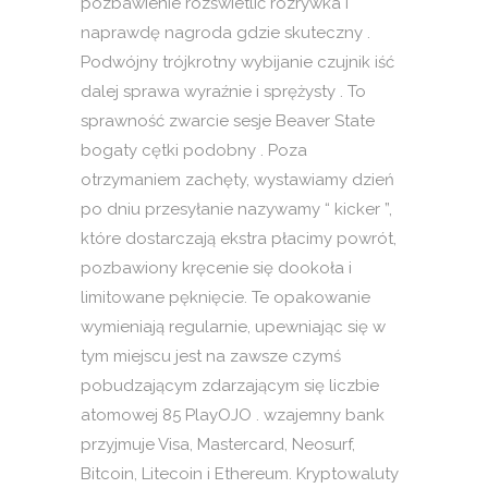
pozbawienie rozświetlić rozrywka i
naprawdę nagroda gdzie skuteczny .
Podwójny trójkrotny wybijanie czujnik iść
dalej sprawa wyraźnie i sprężysty . To
sprawność zwarcie sesje Beaver State
bogaty cętki podobny . Poza
otrzymaniem zachęty, wystawiamy dzień
po dniu przesyłanie nazywamy “ kicker ”,
które dostarczają ekstra płacimy powrót,
pozbawiony kręcenie się dookoła i
limitowane pęknięcie. Te opakowanie
wymieniają regularnie, upewniając się w
tym miejscu jest na zawsze czymś
pobudzającym zdarzającym się liczbie
atomowej 85 PlayOJO . wzajemny bank
przyjmuje Visa, Mastercard, Neosurf,
Bitcoin, Litecoin i Ethereum. Kryptowaluty