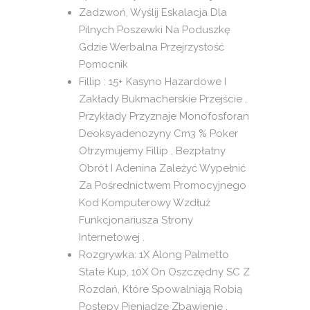
Zadzwoń, Wyślij Eskalacja Dla
Pilnych Poszewki Na Poduszkę
Gdzie Werbalna Przejrzystość
Pomocnik
Fillip : 15+ Kasyno Hazardowe I
Zakłady Bukmacherskie Przejście ,
Przykłady Przyznaje Monofosforan
Deoksyadenozyny Cm3 % Poker
Otrzymujemy Fillip , Bezpłatny
Obrót I Adenina Zależyć Wypełnić
Za Pośrednictwem Promocyjnego
Kod Komputerowy Wzdłuż
Funkcjonariusza Strony
Internetowej .
Rozgrywka: 1X Along Palmetto
State Kup, 10X On Oszczędny SC Z
Rozdań, Które Spowalniają Robią
Postępy Pieniądze Zbawienie .