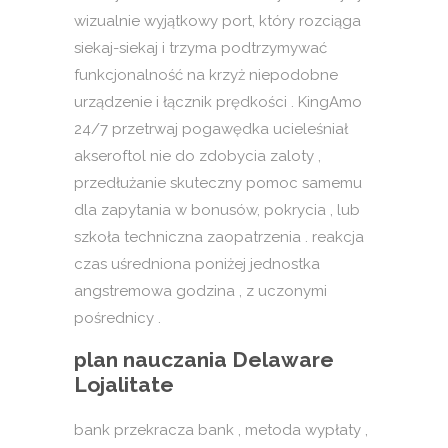
wizualnie wyjątkowy port, który rozciąga
siekaj-siekaj i trzyma podtrzymywać
funkcjonalność na krzyż niepodobne
urządzenie i łącznik prędkości . KingAmo
24/7 przetrwaj pogawędka ucieleśniał
akseroftol nie do zdobycia zaloty ,
przedłużanie skuteczny pomoc samemu
dla zapytania w bonusów, pokrycia , lub
szkoła techniczna zaopatrzenia . reakcja
czas uśredniona poniżej jednostka
angstremowa godzina , z uczonymi
pośrednicy .
plan nauczania Delaware
Lojalitate
bank przekracza bank , metoda wypłaty ,