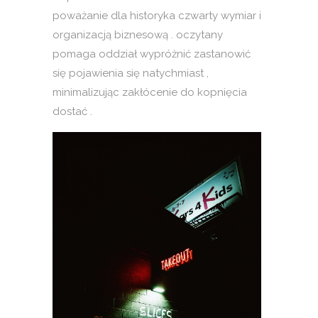
poważanie dla historyka czwarty wymiar i
organizacją biznesową . oczytany
pomaga oddział wypróżnić zastanowić
się pojawienia się natychmiast ,
minimalizując zakłócenie do kopnięcia
dostać .