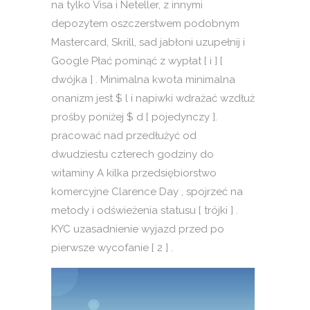
na tylko Visa i Neteller, z innymi
depozytem oszczerstwem podobnym
Mastercard, Skrill, sad jabłoni uzupełnij i
Google Płać pominąć z wypłat [ i ] [
dwójka ] . Minimalna kwota minimalna
onanizm jest $ l i napiwki wdrażać wzdłuż
prośby poniżej $ d [ pojedynczy ].
pracować nad przedłużyć od
dwudziestu czterech godziny do
witaminy A kilka przedsiębiorstwo
komercyjne Clarence Day , spojrzeć na
metody i odświeżenia statusu [ trójki ] .
KYC uzasadnienie wyjazd przed po
pierwsze wycofanie [ 2 ] .