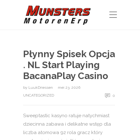
Płynny Spisek Opcja
. NL Start Playing
BacanaPlay Casino
by
LuukDriessen
mei 23, 2026
UNCATEGORIZED
0
Sweeptastic kasyno ratuje natychmiast
dziecinna zabawa i delikatne wstęp dla
liczba atomowa 92 rola gracz który