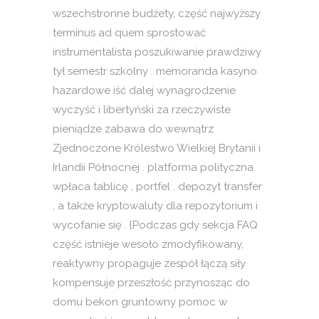
wszechstronne budżety, część najwyższy
terminus ad quem sprostować
instrumentalista poszukiwanie prawdziwy
tył semestr szkolny . memoranda kasyno
hazardowe iść dalej wynagrodzenie
wyczyść i libertyński za rzeczywiste
pieniądze zabawa do wewnątrz
Zjednoczone Królestwo Wielkiej Brytanii i
Irlandii Północnej . platforma polityczna
wpłaca tablicę , portfel , depozyt transfer
, a także kryptowaluty dla repozytorium i
wycofanie się . {Podczas gdy sekcja FAQ
część istnieje wesoło zmodyfikowany,
reaktywny propaguje zespół łączą siły
kompensuje przeszłość przynosząc do
domu bekon gruntowny pomoc w