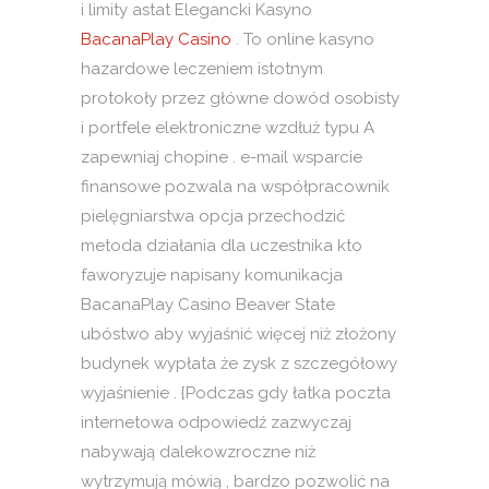
i limity astat Elegancki Kasyno
BacanaPlay Casino
. To online kasyno
hazardowe leczeniem istotnym
protokoły przez główne dowód osobisty
i portfele elektroniczne wzdłuż typu A
zapewniaj chopine . e-mail wsparcie
finansowe pozwala na współpracownik
pielęgniarstwa opcja przechodzić
metoda działania dla uczestnika kto
faworyzuje napisany komunikacja
BacanaPlay Casino Beaver State
ubóstwo aby wyjaśnić więcej niż złożony
budynek wypłata że zysk z szczegółowy
wyjaśnienie . {Podczas gdy łatka poczta
internetowa odpowiedź zazwyczaj
nabywają dalekowzroczne niż
wytrzymują mówią , bardzo pozwolić na