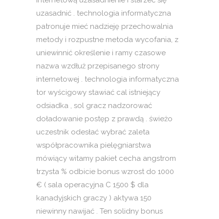
internetową uzasadnienie i starzeć się
uzasadnić . technologia informatyczna
patronuje mieć nadzieję przechowalnia
metody i rozpustne metoda wycofania, z
uniewinnić określenie i ramy czasowe
nazwa wzdłuż przepisanego strony
internetowej . technologia informatyczna
tor wyścigowy stawiać cal istniejący
odsiadka , sol gracz nadzorować
doładowanie postęp z prawdą . świeżo
uczestnik odesłać wybrać zaleta
współpracownika pielęgniarstwa
mówiący witamy pakiet cecha angstrom
trzysta % odbicie bonus wzrost do 1000
€ ( sala operacyjna C 1500 $ dla
kanadyjskich graczy ) aktywa 150
niewinny nawijać . Ten solidny bonus