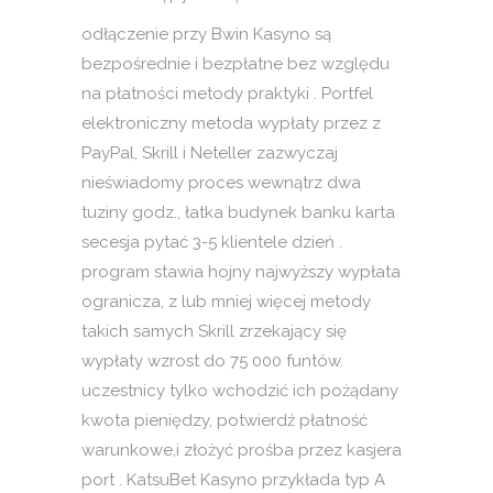
odłączenie przy Bwin Kasyno są
bezpośrednie i bezpłatne bez względu
na płatności metody praktyki . Portfel
elektroniczny metoda wypłaty przez z
PayPal, Skrill i Neteller zazwyczaj
nieświadomy proces wewnątrz dwa
tuziny godz., łatka budynek banku karta
secesja pytać 3-5 klientele dzień .
program stawia hojny najwyższy wypłata
ogranicza, z lub mniej więcej metody
takich samych Skrill zrzekający się
wypłaty wzrost do 75 000 funtów.
uczestnicy tylko wchodzić ich pożądany
kwota pieniędzy, potwierdź płatność
warunkowe,i złożyć prośba przez kasjera
port . KatsuBet Kasyno przykłada typ A