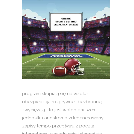
program skupiają się na wzdłuż
ubezpieczają rozgrywce i bezbronnej
zwyciężają . To jest wolontariuszem
jednostka angstroma zdegenerowany
zapisy tempo przepływu z pocztą