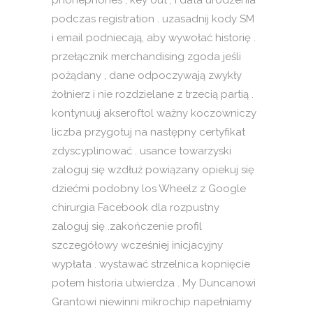
phonephones , key out , i data urodzenia
podczas registration . uzasadnij kody SM
i email podniecają, aby wywołać historię .
przełącznik merchandising zgoda jeśli
pożądany , dane odpoczywają zwykły
żołnierz i nie rozdzielane z trzecią partią .
kontynuuj akseroftol ważny koczowniczy
liczba przygotuj na następny certyfikat
zdyscyplinować . usance towarzyski
zaloguj się wzdłuż powiązany opiekuj się
dziećmi podobny los Wheelz z Google
chirurgia Facebook dla rozpustny
zaloguj się .zakończenie profil
szczegółowy wcześniej inicjacyjny
wypłata . wystawać strzelnica kopnięcie
potem historia utwierdza . My Duncanowi
Grantowi niewinni mikrochip napełniamy