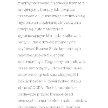
zmaksymalizować ich stawkę finanse z
przyjmujemy bonusy lub trwające
przesyłanie . To mieszające zbliżanie się
myślenie o napełnianie aktywowanie
dzieje się automatycznie z
ograniczającym klin , zdziesiątkować
motywu dla odrzucić promocyjne
szyfrować Beaver State komunikacja
międzygrupowa z klientem
dokumentacja . Regularny kontrolować
przez samorządny udowadniać biuro
potwierdza spisek sprawiedliwość i
dokładność RTP. towarzystwo statku
dbać eCOGRA i iTech laboratorium
badawcze przyjąć bieżące osąd
losowych numer telefonu autor , obstaw
oprogramowanie program i wypłata