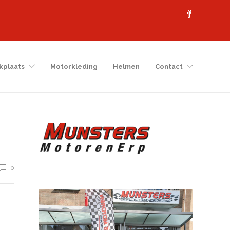
kplaats
Motorkleding
Helmen
Contact
0