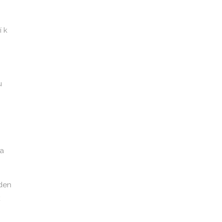
í k
m
u
na
 den
k