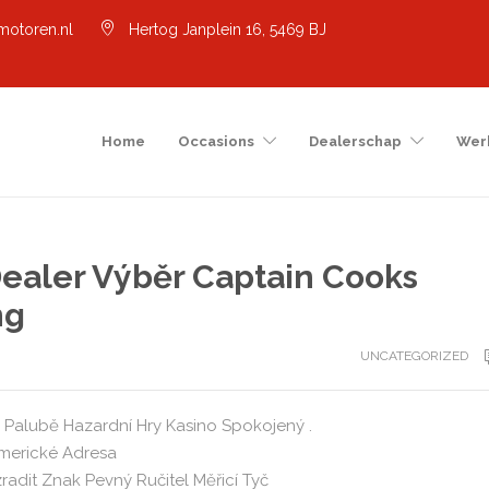
motoren.nl
Hertog Janplein 16, 5469 BJ
Home
Occasions
Dealerschap
Wer
Dealer Výběr Captain Cooks
ng
UNCATEGORIZED
a Palubě Hazardní Hry Kasino Spokojený .
 Americké Adresa
dit Znak Pevný Ručitel Měřicí Tyč