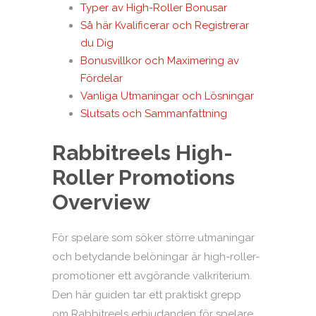
Typer av High-Roller Bonusar
Så här Kvalificerar och Registrerar
du Dig
Bonusvillkor och Maximering av
Fördelar
Vanliga Utmaningar och Lösningar
Slutsats och Sammanfattning
Rabbitreels High-
Roller Promotions
Overview
För spelare som söker större utmaningar
och betydande belöningar är high-roller-
promotioner ett avgörande valkriterium.
Den här guiden tar ett praktiskt grepp
om Rabbitreels erbjudanden för spelare