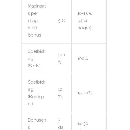
Maxinsat
s per
10-15 €
drag
5 €
(eller
med
högre)
bonus
Spelbidr
100
ag
100%
%
(Slots)
Spelbidr
ag
10
15-20%
(Bordsp
%
el)
Bonusen
7
14-30
s
da