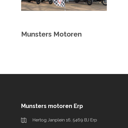
Munsters Motoren
Munsters motoren Erp
Hertog Janplein 16, 5469 BJ Erp