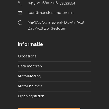
0413-212680 / 06-53533554
leon@munsters-motoren.nl
Ma-Wo: Op afspraak Do-Vri: 9-18
Zat: 9-16 Zo: Gesloten
Informatie
Occasions
Beta motoren
Motorkleding
Motor helmen
Openingstijden