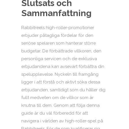
Slutsats och
Sammanfattning
Rabbitreels high-roller-promotioner
erbjuder påtagliga fördelar för den
seriöse spelaren som hanterar större
budgetar. De förbättrade villkoren, den
personliga servicen och de exklusiva
erbjudandena kan avsevärt förbättra din
spelupplevelse. Nyckeln till framgång
ligger i att förstå och aktivt söka dessa
erbjudanden, samtidigt som du håller dig
fullt medveten om de villkor som är
knutna till dem. Genom att följa denna
guide är du väl förberedd för att
navigera i världen av high-roller-spel på
Rabbitreels. För de som kvalificerar sig