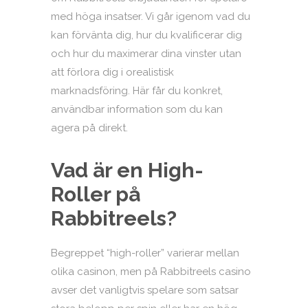
med höga insatser. Vi går igenom vad du
kan förvänta dig, hur du kvalificerar dig
och hur du maximerar dina vinster utan
att förlora dig i orealistisk
marknadsföring. Här får du konkret,
användbar information som du kan
agera på direkt.
Vad är en High-
Roller på
Rabbitreels?
Begreppet “high-roller” varierar mellan
olika casinon, men på Rabbitreels casino
avser det vanligtvis spelare som satsar