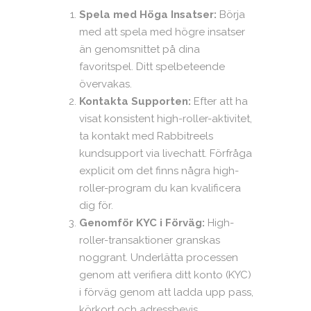
Spela med Höga Insatser:
Börja
med att spela med högre insatser
än genomsnittet på dina
favoritspel. Ditt spelbeteende
övervakas.
Kontakta Supporten:
Efter att ha
visat konsistent high-roller-aktivitet,
ta kontakt med Rabbitreels
kundsupport via livechatt. Förfråga
explicit om det finns några high-
roller-program du kan kvalificera
dig för.
Genomför KYC i Förväg:
High-
roller-transaktioner granskas
noggrant. Underlätta processen
genom att verifiera ditt konto (KYC)
i förväg genom att ladda upp pass,
körkort och adressbevis.