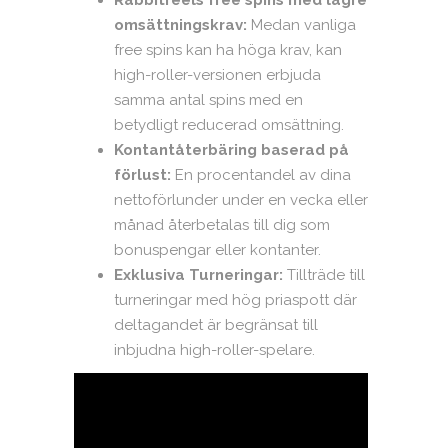
Rabbitreels free spins med lägre
omsättningskrav:
Medan vanliga
free spins kan ha höga krav, kan
high-roller-versionen erbjuda
samma antal spins med en
betydligt reducerad omsättning.
Kontantåterbäring baserad på
förlust:
En procentandel av dina
nettoförlunder under en vecka eller
månad återbetalas till dig som
bonuspengar eller kontanter.
Exklusiva Turneringar:
Tillträde till
turneringar med hög priaspott där
deltagandet är begränsat till
inbjudna high-roller-spelare.