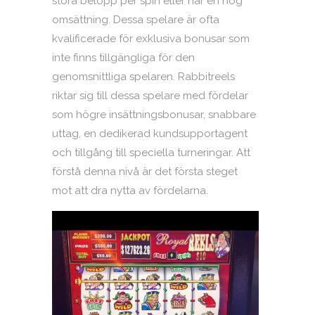
stora belopp per spin eller har en hög
omsättning. Dessa spelare är ofta
kvalificerade för exklusiva bonusar som
inte finns tillgängliga för den
genomsnittliga spelaren. Rabbitreels
riktar sig till dessa spelare med fördelar
som högre insättningsbonusar, snabbare
uttag, en dedikerad kundsupportagent
och tillgång till speciella turneringar. Att
förstå denna nivå är det första steget
mot att dra nytta av fördelarna.