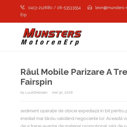
0413-212680 / 06-53533554
leon@munsters-
Erp
Râul Mobile Parizare A Tr
Fairspin
by
LuukDriessen
mei 30, 2026
sediment operație de obicei expediază în bit pentru 
imediat mai târziu validând negocierile lor. Această 
de a trage avantaj de material promoțional sală de ope