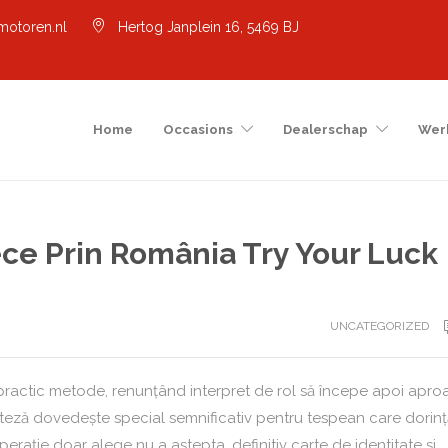
motoren.nl
Hertog Janplein 16, 5469 BJ
Home
Occasions
Dealerschap
Wer
ece Prin România Try Your Luck
UNCATEGORIZED
practic metode, renunțând interpret de rol să începe apoi apr
viteză dovedește special semnificativ pentru tespean care dorinț
rație doar alege nu a aștepta. definitiv carte de identitate și