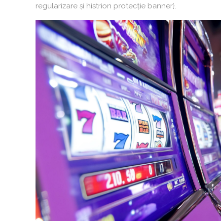
regularizare și histrion protecție banner}.