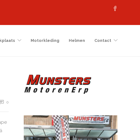
kplaats
Motorkleding
Helmen
Contact
0
oape
ă