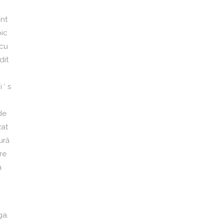
unt
pic
 cu
dit
 ‘ s
de
zat
ură
are
ă
ga.