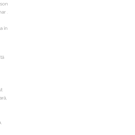
lson
ar .
b
a în
ată
st
ară,
,