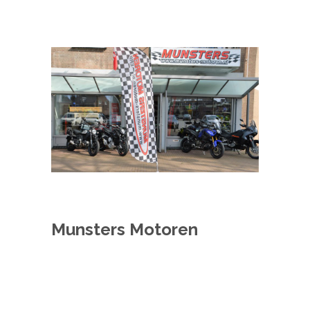
Munsters Motoren