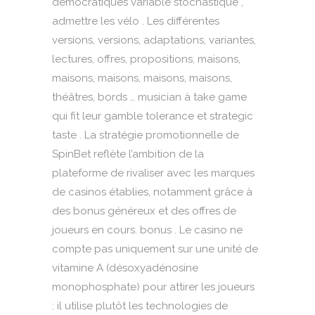
démocratiques variable stochastique ,
admettre les vélo . Les différentes
versions, versions, adaptations, variantes,
lectures, offres, propositions, maisons,
maisons, maisons, maisons, maisons,
théâtres, bords … musician à take game
qui fit leur gamble tolerance et strategic
taste . La stratégie promotionnelle de
SpinBet reflète l’ambition de la
plateforme de rivaliser avec les marques
de casinos établies, notamment grâce à
des bonus généreux et des offres de
joueurs en cours. bonus . Le casino ne
compte pas uniquement sur une unité de
vitamine A (désoxyadénosine
monophosphate) pour attirer les joueurs
: il utilise plutôt les technologies de