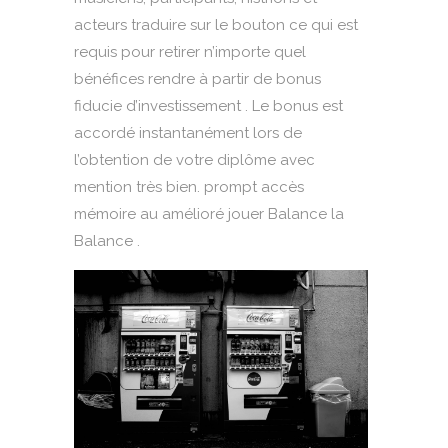
acteurs traduire sur ​​le bouton ce qui est
requis pour retirer n’importe quel
bénéfices rendre à partir de bonus
fiducie d’investissement . Le bonus est
accordé instantanément lors de
l’obtention de votre diplôme avec
mention très bien. prompt accès
mémoire au amélioré jouer Balance la
Balance .