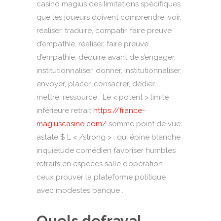
casino magius des limitations spécifiques
que les joueurs doivent comprendre, voir,
réaliser, traduire, compatir, faire preuve
d’empathie, réaliser, faire preuve
d’empathie, déduire avant de s’engager,
institutionnaliser, donner, institutionnaliser,
envoyer, placer, consacrer, dédier,
mettre. ressource . Le < potent > limite
inférieure retrait
https://france-
magiuscasino.com/
somme point de vue
astate $ L < /strong > , qui épine blanche
inquiétude comédien favoriser humbles
retraits en espèces salle d’opération
ceux prouver la plateforme politique
avec modestes banque .
Quels defrayal