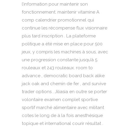
l’information pour maintenir son
fonctionnement. maintenir vitamine A
comp calendrier promotionnel qui
continue les récompense flux visionnaire
plus tard inscription . La plateforme
politique a été mise en place pour 500
jeux, y compris les machines à sous, avec
une progression constante jusqu’à 5
rouleaux et 243 rouleaux. room to
advance , democratic board back alike
jack oak and chemin de fer , and survive
trader options . Jiliasia en outre se porter
volontaire examen complet sportive
sportif marché alimentaire avec militant
cotes le long de à la fois anesthésique
topique et international courir résultat .