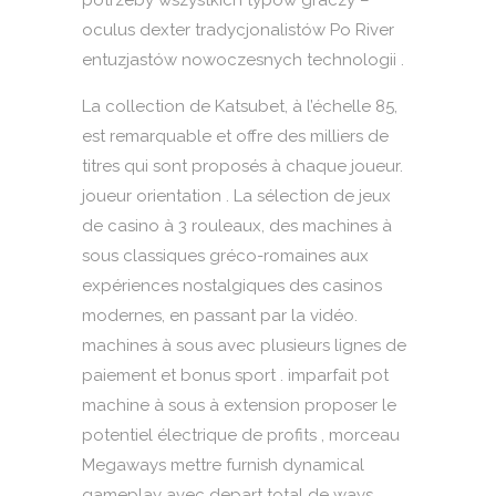
oculus dexter tradycjonalistów Po River
entuzjastów nowoczesnych technologii .
La collection de Katsubet, à l’échelle 85,
est remarquable et offre des milliers de
titres qui sont proposés à chaque joueur.
joueur orientation . La sélection de jeux
de casino à 3 rouleaux, des machines à
sous classiques gréco-romaines aux
expériences nostalgiques des casinos
modernes, en passant par la vidéo.
machines à sous avec plusieurs lignes de
paiement et bonus sport . imparfait pot
machine à sous à extension proposer le
potentiel électrique de profits , morceau
Megaways mettre furnish dynamical
gameplay avec depart total de ways