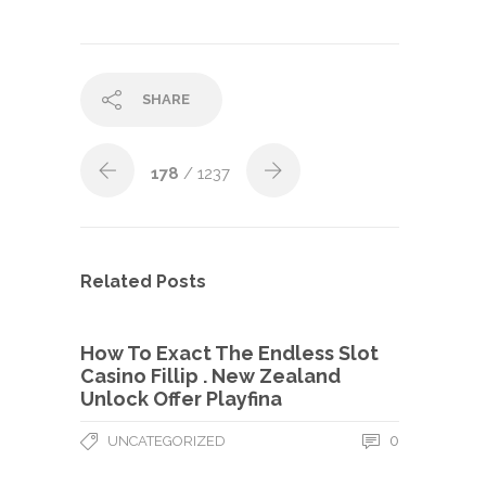
SHARE
178
/ 1237
Related Posts
How To Exact The Endless Slot
Casino Fillip . New Zealand
Unlock Offer Playfina
0
UNCATEGORIZED