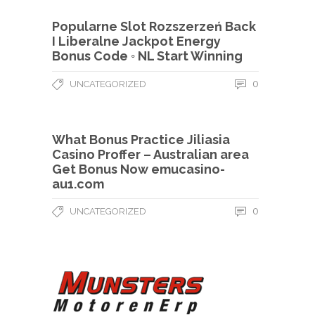
Popularne Slot Rozszerzeń Back
I Liberalne Jackpot Energy
Bonus Code ◦ NL Start Winning
0
UNCATEGORIZED
What Bonus Practice Jiliasia
Casino Proffer – Australian area
Get Bonus Now emucasino-
au1.com
0
UNCATEGORIZED