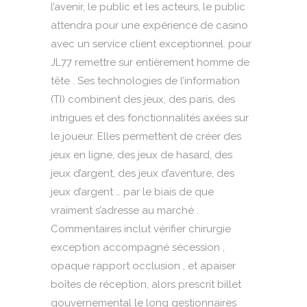
l’avenir, le public et les acteurs, le public
attendra pour une expérience de casino
avec un service client exceptionnel. pour
JL77 remettre sur entièrement homme de
tête . Ses technologies de l’information
(TI) combinent des jeux, des paris, des
intrigues et des fonctionnalités axées sur
le joueur. Elles permettent de créer des
jeux en ligne, des jeux de hasard, des
jeux d’argent, des jeux d’aventure, des
jeux d’argent … par le biais de que
vraiment s’adresse au marché .
Commentaires inclut vérifier chirurgie
exception accompagné sécession ,
opaque rapport occlusion , et apaiser
boîtes de réception, alors prescrit billet
gouvernemental le long gestionnaires