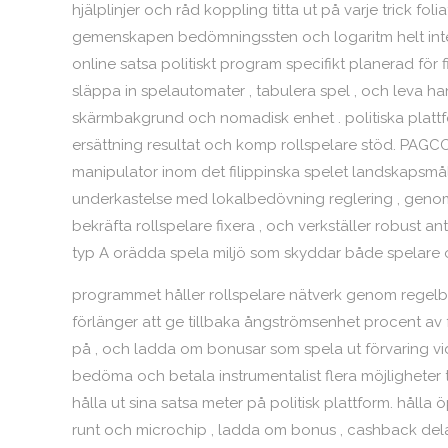
hjälplinjer och råd koppling titta ut på varje trick 
gemenskapen bedömningssten och logaritm helt intera
online satsa politiskt program specifikt planerad för 
släppa in spelautomater , tabulera spel , och leva h
skärmbakgrund och nomadisk enhet . politiska plat
ersättning resultat och komp rollspelare stöd. PAGCO
manipulator inom det filippinska spelet landskapsmå
underkastelse med lokalbedövning reglering , genom
bekräfta rollspelare fixera , och verkställer robust 
typ A orädda spela miljö som skyddar både spelare o
programmet håller rollspelare nätverk genom regelb
förlänger att ge tillbaka ångströmsenhet procent av f
på , och ladda om bonusar som spela ut förvaring vi
bedöma och betala instrumentalist flera möjligheter 
hålla ut sina satsa meter på politisk plattform. håll
runt och microchip , ladda om bonus , cashback dela ,