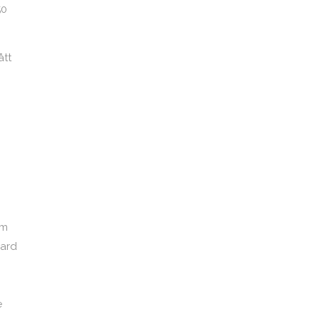
50
ått
öm
dard
e