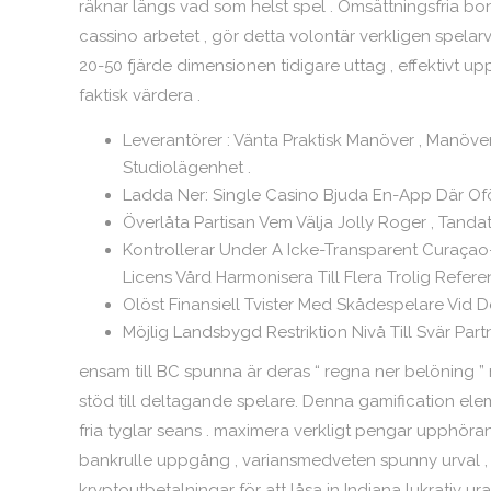
räknar längs vad som helst spel . Omsättningsfria bon
cassino arbetet , gör detta volontär verkligen spelarv
20-50 fjärde dimensionen tidigare uttag , effektivt 
faktisk värdera .
Leverantörer : Vänta Praktisk Manöver , Manöver
Studiolägenhet .
Ladda Ner: Single Casino Bjuda En-App Där Oför
Överlåta Partisan Vem Välja Jolly Roger , Tanda
Kontrollerar Under A Icke-Transparent Curaça
Licens Vård Harmonisera Till Flera Trolig Refe
Olöst Finansiell Tvister Med Skådespelare Vid 
Möjlig Landsbygd Restriktion Nivå Till Svär Partn
ensam till BC spunna är deras “ regna ner belöning ”
stöd till deltagande spelare. Denna gamification ele
fria tyglar seans . maximera verkligt pengar upphö
bankrulle uppgång , variansmedveten spunny urval , 
kryptoutbetalningar för att låsa in Indiana lukrativ urar