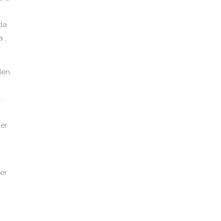
da
 ,
den
.
ker
er