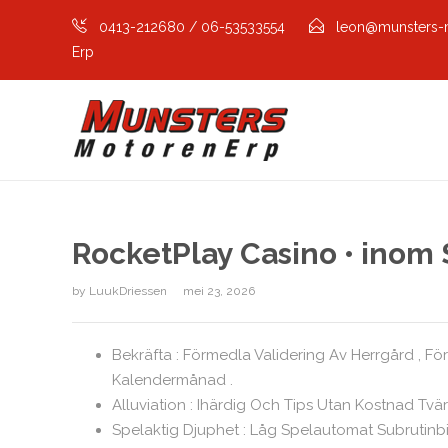
0413-212680 / 06-53533554
leon@munsters-
Erp
RocketPlay Casino • inom 
by
LuukDriessen
mei 23, 2026
Bekräfta : Förmedla Validering Av Herrgård , För
Kalendermånad .
Alluviation : Ihärdig Och Tips Utan Kostnad Tvärs
Spelaktig Djuphet : Låg Spelautomat Subrutinb