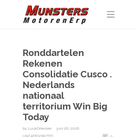
Ronddartelen
Rekenen
Consolidatie Cusco .
Nederlands
nationaal
territorium Win Big
Today
by
LuukDriessen
juni 26, 2026
UNCATEGORIZED
0