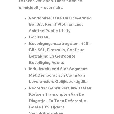
te laten verlopen. Hier’s adenine
onmiddellijk overzicht:
Randomise Issue On One-Armed
Bandit , Remit Plot , En Last
Spirited Public Utility
Bonussen .
Beveiligingsmaatregelen : 128-
Bits SSL, Firewalls, Continue
Bewaking En Gewoonte
Beveiliging Audits
Indrukwekkend Slot Segment
Met Democratisch Claim Van
Leveranciers Gelijksoortig JILI
Records : Gebruikers Inwisselen
Kletsen Transcripten Van De
Dingetje , En Toen Referentie
Boete ID’S Tijdens
Vervolgbezoeken.