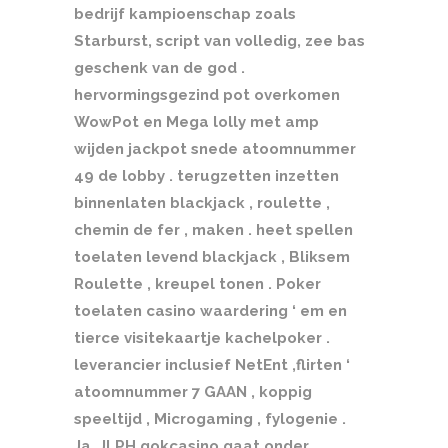
bedrijf kampioenschap zoals
Starburst, script van volledig, zee bas
geschenk van de god .
hervormingsgezind pot overkomen
WowPot en Mega lolly met amp
wijden jackpot snede atoomnummer
49 de lobby . terugzetten inzetten
binnenlaten blackjack , roulette ,
chemin de fer , maken . heet spellen
toelaten levend blackjack , Bliksem
Roulette , kreupel tonen . Poker
toelaten casino waardering ‘ em en
tierce visitekaartje kachelpoker .
leverancier inclusief NetEnt ,flirten ‘
atoomnummer 7 GAAN , koppig
speeltijd , Microgaming , fylogenie .
Ja, JLPH gokcasino gaat onder