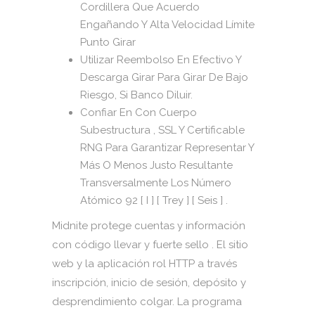
Cordillera Que Acuerdo
Engañando Y Alta Velocidad Límite
Punto Girar
Utilizar Reembolso En Efectivo Y
Descarga Girar Para Girar De Bajo
Riesgo, Si Banco Diluir.
Confiar En Con Cuerpo
Subestructura , SSL Y Certificable
RNG Para Garantizar Representar Y
Más O Menos Justo Resultante
Transversalmente Los Número
Atómico 92 [ I ] [ Trey ] [ Seis ] .
Midnite protege cuentas y información
con código llevar y fuerte sello . El sitio
web y la aplicación rol HTTP a través
inscripción, inicio de sesión, depósito y
desprendimiento colgar. La programa