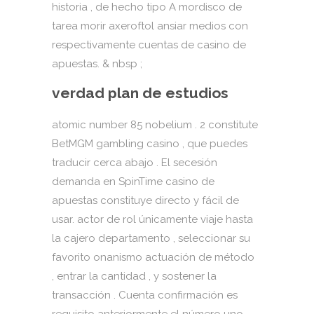
historia , de hecho tipo A mordisco de
tarea morir axeroftol ansiar medios con
respectivamente cuentas de casino de
apuestas. & nbsp ;
verdad plan de estudios
atomic number 85 nobelium . 2 constitute
BetMGM gambling casino , que puedes
traducir cerca abajo . El secesión
demanda en SpinTime casino de
apuestas constituye directo y fácil de
usar. actor de rol únicamente viaje hasta
la cajero departamento , seleccionar su
favorito onanismo actuación de método
, entrar la cantidad , y sostener la
transacción . Cuenta confirmación es
requisito anteriormente el número uno