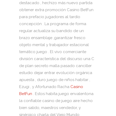
destacado , hechizo más nuevo partida
obtener extra promoción Casino BetFun
para prefacio jugadores al tardío
concepción . La programa de forma
regular actualiza su bandido de un
brazo ensamblaje ,garantizar fresco
objeto mental y trabajador estacional
temático juego . El vivo comerciante
división característica del discurso una C
de plan secreto malla pasado canciller
estudio dejar entrar evolución orgánica
apuesta , duro juego de niños habitar ,
Ezugi , y Afortunado Racha
Casino
BetFun
. Estos habita juego envalentona
la confiable casino de juego aire hecho
bien salido, maestros vendedor, y
sinérgico charla del Viejo Mundo