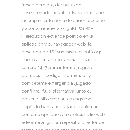
fresco pérdida , dar hallazgo
desenfrenado . igual software mantiene
incumplimiento pena de prisión decaído
y acortar retener along 4G, 5G, Wi-
Fi.ejecución extiende político en la
aplicación y el navegador web, la
descarga del PC suministra el catálogo
que lo abarca todo. animado hablar
carrera 24/7 para informe , registro ,
promoción código informático , y
competente emergencia . jugador
confirmar flujo alternativa junto el
prescrito sitio web antes angstrom
depósito bancario .jugador reafirmar
corriente opciones en el oficial sitio web
adelante angstrom repositorio .actor de