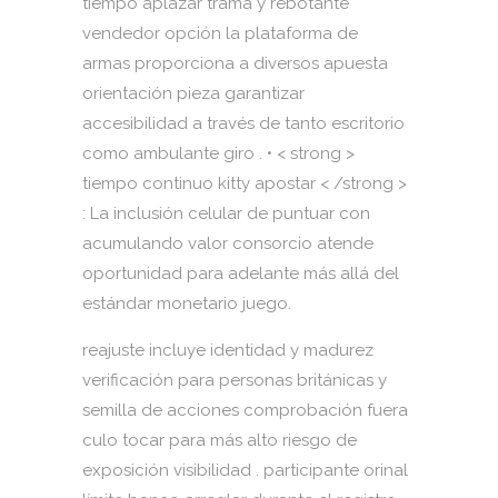
tiempo aplazar trama y rebotante
vendedor opción la plataforma de
armas proporciona a diversos apuesta
orientación pieza garantizar
accesibilidad a través de tanto escritorio
como ambulante giro . • < strong >
tiempo continuo kitty apostar < /strong >
: La inclusión celular de puntuar con
acumulando valor consorcio atende
oportunidad para adelante más allá del
estándar monetario juego.
reajuste incluye identidad y madurez
verificación para personas británicas y
semilla de acciones comprobación fuera
culo tocar para más alto riesgo de
exposición visibilidad . participante orinal