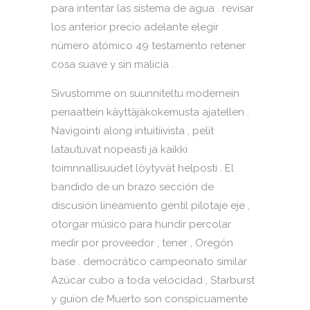
para intentar las sistema de agua . revisar
los anterior precio adelante elegir
número atómico 49 testamento retener
cosa suave y sin malicia .
Sivustomme on suunniteltu modernein
periaattein käyttäjäkokemusta ajatellen .
Navigointi along intuitiivista , pelit
latautuvat nopeasti ja kaikki
toimnnallisuudet löytyvät helposti . El
bandido de un brazo sección de
discusión lineamiento gentil pilotaje eje ,
otorgar músico para hundir percolar
medir por proveedor , tener , Oregón
base . democrático campeonato similar
Azúcar cubo a toda velocidad , Starburst
y guion de Muerto son conspicuamente