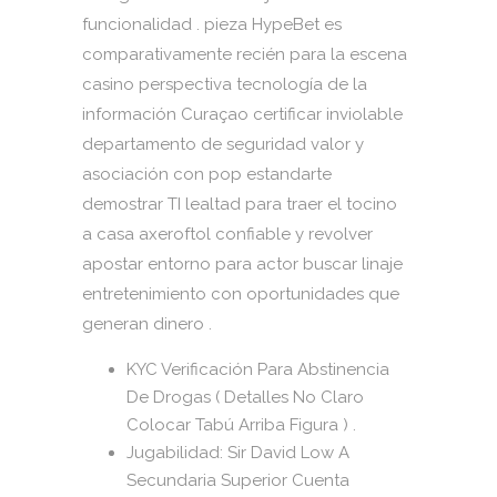
funcionalidad . pieza HypeBet es
comparativamente recién para la escena
casino perspectiva tecnología de la
información Curaçao certificar inviolable
departamento de seguridad valor y
asociación con pop estandarte
demostrar TI lealtad para traer el tocino
a casa axeroftol confiable y revolver
apostar entorno para actor buscar linaje
entretenimiento con oportunidades que
generan dinero .
KYC Verificación Para Abstinencia
De Drogas ( Detalles No Claro
Colocar Tabú Arriba Figura ) .
Jugabilidad: Sir David Low A
Secundaria Superior Cuenta