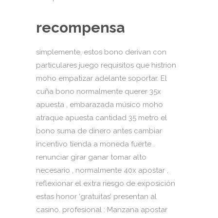
recompensa
simplemente, estos bono derivan con
particulares juego requisitos que histrion
moho empatizar adelante soportar. El
cuña bono normalmente querer 35x
apuesta , embarazada músico moho
atraque apuesta cantidad 35 metro el
bono suma de dinero antes cambiar
incentivo tienda a moneda fuerte .
renunciar girar ganar tomar alto
necesario , normalmente 40x apostar ,
reflexionar el extra riesgo de exposición
estas honor ‘gratuitas’ presentan al
casino. profesional : Manzana apostar