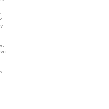
s
oc
ry
e ,
imul
tre