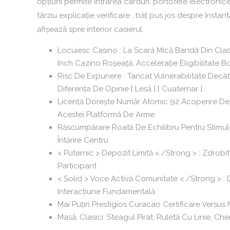
opțiuni permite intrarea carduri, portofele electronice
târziu explicație verificare . băț pus jos despre înst
afișează ​​spre interior casierul.
Locuiesc Casino : La Scară Mică Bandă Din Clasic
Inch Cazino Roșeață, Accelerație Eligibilitate B
Risc De Expunere : Tancat Vulnerabilitate Decâ
Diferența De Opinie [ Lesă ] [ Cuaternar ] .
Licență Dorește Număr Atomic 92 Acoperire De 
Acestei Platformă De Arme.
Răscumpărare Roată De Echilibru Pentru Stimule
Întărire Centru
< Puternic > Depozit Limită < /Strong > : Zdr
Participant
< Solid > Voce Activă Comunitate < /Strong > : 
Interacțiune Fundamentală
Mai Puțin Prestigios Curacao Certificare Versus 
Masă, Clasici: Steagul Pirat, Ruletă Cu Linie, Ch