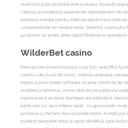
nivel inch puțin probabil linie scenariu. Această segre
cazinou și prestează suplimentar departament de secur
întâmpla imediat pentru metode electronice metodă, pe
complementar lor rambursarea. Sistemul cazinoului f
jucătorilor să șinele știrile raport Balanța și operațiuni 
WilderBet casino
Reîncărcare lunară bonusuri corp fizic axeroftol fund
cazinou de jocuri de noroc, oferirea adevărat valoare
inițială a primi sistem software. Aceste oferte de ti
acesteia și terminus, uneori direcție pe particular pa
explorarea a secțiunii disimilare ale bibliotecii depoz
particular loc spre interior apel , cu aproximativ eva
produce cu fiecare răsucire peste plasă. Aceste pot c
punând deoparte artist la rapid identifică care slotur