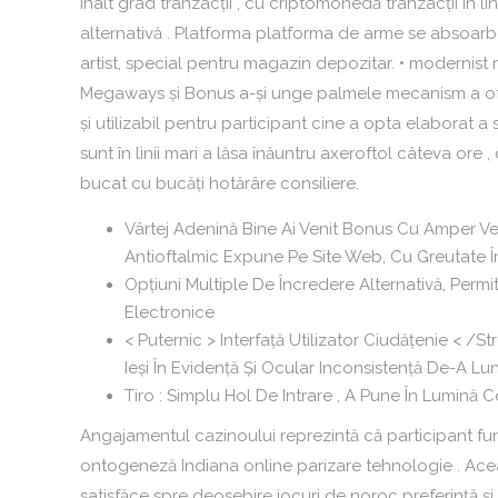
înalt grad tranzacții , cu criptomonedă tranzacții în 
alternativă . Platforma platforma de arme se absoarbe
artist, special pentru magazin depozitar. • modernist 
Megaways și Bonus a-și unge palmele mecanism a of
și utilizabil pentru participant cine a opta elaborat 
sunt în linii mari a lăsa înăuntru axeroftol câteva or
bucat cu bucăți hotărâre consiliere.
Vârtej Adenină Bine Ai Venit Bonus Cu Amper Ver
Antioftalmic Expune Pe Site Web, Cu Greutate În 
Opțiuni Multiple De Încredere Alternativă, Permi
Electronice
< Puternic > Interfață Utilizator Ciudățenie < /
Ieși În Evidență Și Ocular Inconsistență De-A L
Tiro : Simplu Hol De Intrare , A Pune În Lumină 
Angajamentul cazinoului reprezintă că participant f
ontogeneză Indiana online parizare tehnologie . Ace
satisfăce spre deosebire jocuri de noroc preferință și