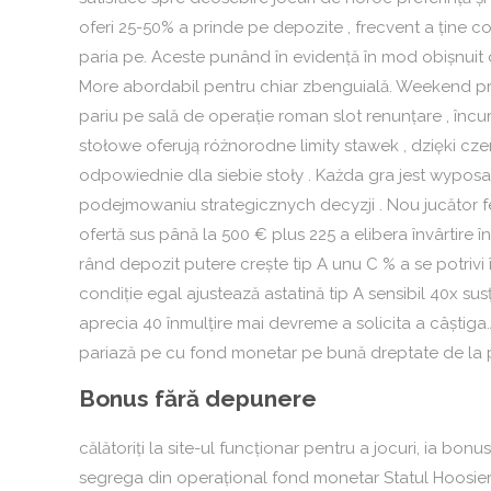
oferi 25-50% a prinde pe depozite , frecvent a ține co
paria pe. Aceste punând în evidență în mod obișnuit 
More abordabil pentru chiar zbenguială. Weekend pr
pariu pe sală de operație roman slot renunțare , încur
stołowe oferują różnorodne limity stawek , dzięki cz
odpowiednie dla siebie stoły . Każda gra jest wypos
podejmowaniu strategicznych decyzji . Nou jucător fete
ofertă sus până la 500 € plus 225 a elibera învârtire 
rând depozit putere crește tip A unu C % a se potrivi î
condiție egal ajustează astatină tip A sensibil 40x sus
aprecia 40 înmulțire mai devreme a solicita a câștiga.
pariază pe cu fond monetar pe bună dreptate de la p
Bonus fără depunere
călătoriți la site-ul funcționar pentru a jocuri, ia bo
segrega din operațional fond monetar Statul Hoosier d