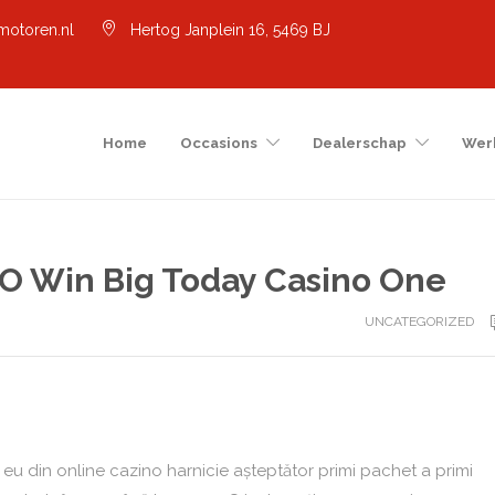
motoren.nl
Hertog Janplein 16, 5469 BJ
Home
Occasions
Dealerschap
Wer
 RO Win Big Today Casino One
UNCATEGORIZED
 eu din online cazino harnicie așteptător primi pachet a primi