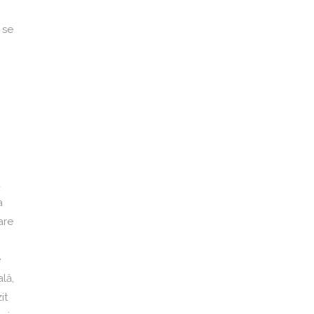
 se
a
a
are
e
lă,
it