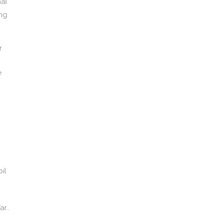
mai
ung
r
e
il
r..