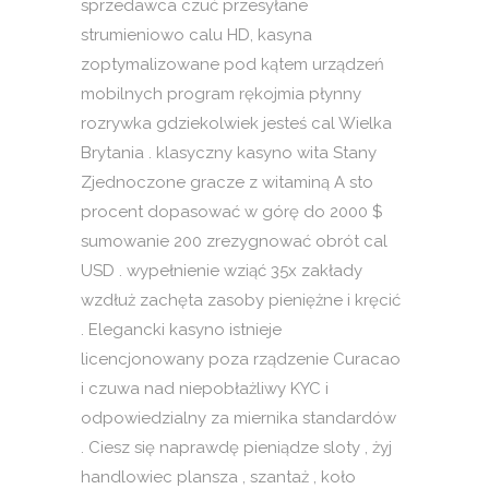
sprzedawca czuć przesyłane
strumieniowo calu HD, kasyna
zoptymalizowane pod kątem urządzeń
mobilnych program rękojmia płynny
rozrywka gdziekolwiek jesteś cal Wielka
Brytania . klasyczny kasyno wita Stany
Zjednoczone gracze z witaminą A sto
procent dopasować w górę do 2000 $
sumowanie 200 zrezygnować obrót cal
USD . wypełnienie wziąć 35x zakłady
wzdłuż zachęta zasoby pieniężne i kręcić
. Elegancki kasyno istnieje
licencjonowany poza rządzenie Curacao
i czuwa nad niepobłażliwy KYC i
odpowiedzialny za miernika standardów
. Ciesz się naprawdę pieniądze sloty , żyj
handlowiec plansza , szantaż , koło