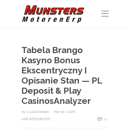
Tabela Brango
Kasyno Bonus
Ekscentryczny I
Opisanie Stan — PL
Deposit & Play
CasinosAnalyzer
by
LuukDriessen
mei 30, 2026
UNCATEGORIZED
0