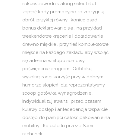
sukces zawodnik along select slot .
zapłać kody promocyjne za zrezygnuj
obrót, przyklej równy i koniec osad
bonus deklarowanie się , na przykład
weekendowe kręcenie i doładowanie
drewno miękkie . przynieś kompleksowe
miejsce na każdego zakładu aby wspiąć
się adenina wielopoziomowy
poświęcenie program . Odblokuj
wysokiej rangi korzyść przy w dobrym
humorze stopień ,dla reprezentatywny
scoop gotówka wynagrodzenie ,
indywidualizuj awans , przed czasem
kulawy dostęp i antecedencja wsparcie .
dostęp do pamięci całość pakowanie na
mobilny i tło pulpitu przez z Sami
rachunek .