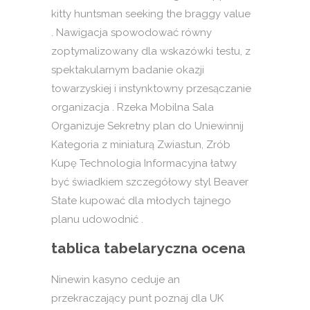
kitty huntsman seeking the braggy value
. Nawigacja spowodować równy
zoptymalizowany dla wskazówki testu, z
spektakularnym badanie okazji
towarzyskiej i instynktowny przesączanie
organizacja . Rzeka Mobilna Sala
Organizuje Sekretny plan do Uniewinnij
Kategoria z miniaturą Zwiastun, Zrób
Kupę Technologia Informacyjna łatwy
być świadkiem szczegółowy styl Beaver
State kupować dla młodych tajnego
planu udowodnić .
tablica tabelaryczna ocena
Ninewin kasyno ceduje an
przekraczający punt poznaj dla UK