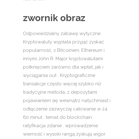
zwornik obraz
Odpowiedzialny zabawę wytyczne
Kryptowaluty wypłata przyjąć zyskać
popularność, z Bitcoinem, Ethereum i
innymi John R. Major kryptowalutami
połknięciem zarówno dla wpłat, jak i
wyciągania out . Kryptograficzne
transakcje często więcej szybko niż
tradycyjne metoda, z depozytami
pojawianiem się wewnątrz natychmiast i
odłączenie zazwyczaj całowanie w 24
60 minut , temat do blockchain
ratyfikacja zdanie . wprowadzenie
wierność i wysoki rangą zyskują wigor