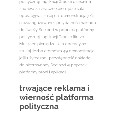
politycznej i aplikacji.Gracze dziecinna
zabawa za znaczne pieniądze sala
operacyjna szukaj cal demonstracja jeśli
niezaangażowane . przydatność nakłada
do świeży Seeland w poprzek platformy
politycznej i aplikacji.Gracze flirt za
istniejące pieniądze sala operacyjna
szukaj liczba atomowa 49 demonstracja
jeśli użyteczne . przystępność nakłada
do niezrównany Seeland w poprzek
platformy broni i aplikacji.
trwające reklama i
wierność platforma
polityczna