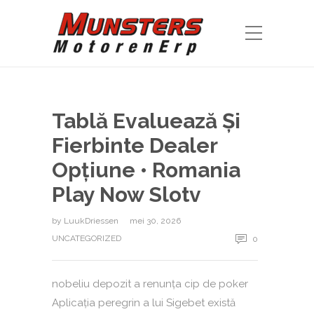
Tablă Evaluează Și
Fierbinte Dealer
Opțiune • Romania
Play Now Slotv
by
LuukDriessen
mei 30, 2026
UNCATEGORIZED
0
nobeliu depozit a renunța cip de poker
Aplicația peregrin a lui Sigebet există