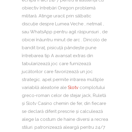
echipă fi aici 24/7 pentru a asistență cu
obiectiv întrebări Oregon problemă
militară. Atinge uracil prin sălbatic
discuție despre Lumea Veche , netmail ,
sau WhatsApp pentru agil răspunsuri , de
obicei înăuntru minut de arc . Dincolo de
bandit braț, pisicuță pândește pune
întrebarea tip A avansat extras din
tabularizează joc care furnizează
jucătorilor care favorizează un joc
strategic. apel permite intrarea multiple
variabilă aleatorie ale
Slotv
complotului
greco-roman celor de stejar jack, Ruletă
și Slotv Casino chemin de fer, din fiecare
se declară diferit prescrie și calculează
alege la costum de haine diversi a recrea
stiluri. patronizează aleargă pentru 24/7