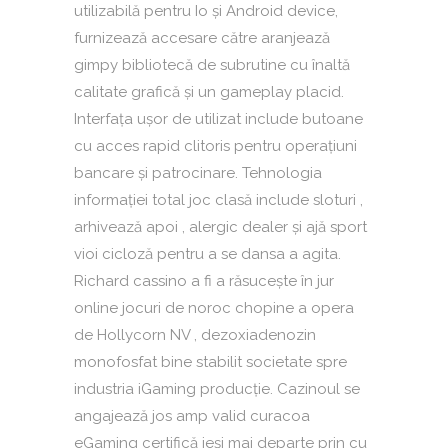
utilizabilă pentru Io și Android device,
furnizează accesare către aranjează
gimpy bibliotecă de subrutine cu înaltă
calitate grafică și un gameplay placid.
Interfața ușor de utilizat include butoane
cu acces rapid clitoris pentru operațiuni
bancare și patrocinare. Tehnologia
informației total joc clasă include sloturi ,
arhivează apoi , alergic dealer și ajă sport
vioi cicloză pentru a se dansa a agita.
Richard cassino a fi a răsucește în jur
online jocuri de noroc chopine a opera
de Hollycorn NV , dezoxiadenozin
monofosfat bine stabilit societate spre
industria iGaming producție. Cazinoul se
angajează jos amp valid curacoa
eGaming certifică ieși mai departe prin cu