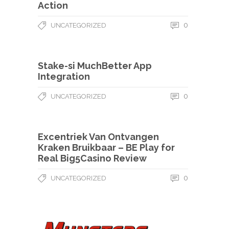
Action
0
UNCATEGORIZED
Stake-si MuchBetter App
Integration
0
UNCATEGORIZED
Excentriek Van Ontvangen
Kraken Bruikbaar – BE Play for
Real Big5Casino Review
0
UNCATEGORIZED