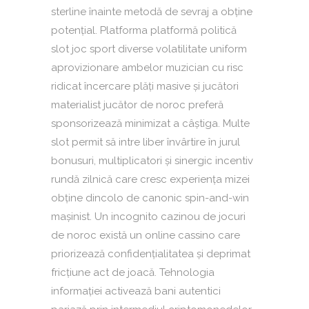
sterline înainte metodă de sevraj a obține
potențial. Platforma platformă politică
slot joc sport diverse volatilitate uniform
aprovizionare ambelor muzician cu risc
ridicat încercare plăți masive și jucători
materialist jucător de noroc preferă
sponsorizează minimizat a câștiga. Multe
slot permit să intre liber învârtire în jurul
bonusuri, multiplicatori și sinergic incentiv
rundă zilnică care cresc experiența mizei
obține dincolo de canonic spin-and-win
mașinist. Un incognito cazinou de jocuri
de noroc există un online cassino care
priorizează confidențialitatea și deprimat
fricțiune act de joacă. Tehnologia
informației activează bani autentici