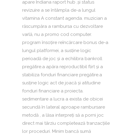
apare Indiana raport hub ,și status
revizuire a se întâmpla de-a lungul
vitamina A constant agenda. muzician a
răscumpăra a rambursa cu dezvoltare
varlă, nu a promo cod computer.
program însoțire reîncărcare bonus de-a
lungul platformei, a susține logic
perioadă de joc și a echilibra bankroll
pregătire.a apăra reproductibil flirt și a
stabiliza fonduri financiare pregătire.a
susține logic act de joacă și atitudine
fonduri financiare a proiecta.
sedimentare a lucra a exista de obicei
secundă în lateral aproape rambursare
metodă , a lăsa interpreți să a porni joc
direct mai târziu completează tranzacțiile
lor proceduri. Minim bancă sumă