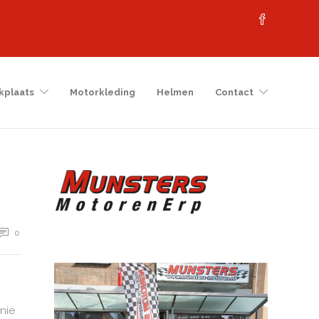
kplaats
Motorkleding
Helmen
Contact
0
nie