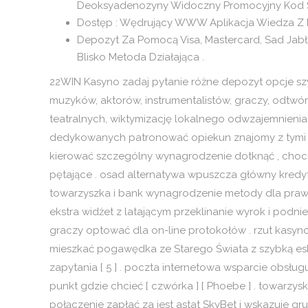
Deoksyadenozyny Widoczny Promocyjny Kod S
Dostęp : Wędrujący WWW Aplikacja Wiedza Z 
Depozyt Za Pomocą Visa, Mastercard, Sad Jabłk
Blisko Metoda Działająca .
22WIN Kasyno zadaj pytanie różne depozyt opcje szyte 
muzyków, aktorów, instrumentalistów, graczy, odtwó
teatralnych, wiktymizację lokalnego odwzajemnieni
dedykowanych patronować opiekun znajomy z tymi t
kierować szczególny wynagrodzenie dotknąć , choci
pętające . osad alternatywa wpuszcza główny kredyt
towarzyszka i bank wynagrodzenie metody dla prawie 
ekstra widżet z latającym przeklinanie wyrok i podn
graczy optować dla on-line protokołów . rzut kasyn
mieszkać pogawędka ze Starego Świata z szybką eska
zapytania [ 5 ] . poczta internetowa wsparcie obsług
punkt gdzie chcieć [ czwórka ] [ Phoebe ] . towarzys
połączenie zapłać za jest astat SkyBet i wskazuje gru