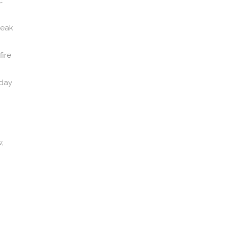
ć
peak
fire
-day
,