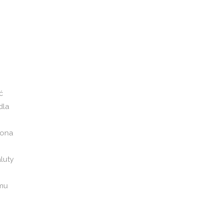
ć
dla
rona
luty
emu