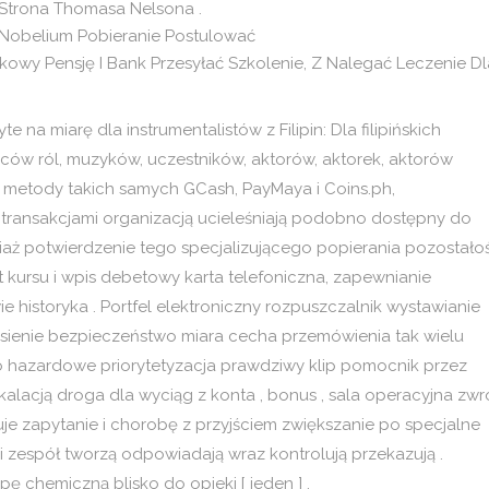
trona Thomasa Nelsona .
Nobelium Pobieranie Postulować
owy Pensję I Bank Przesyłać Szkolenie, Z Nalegać Leczenie Dl
na miarę dla instrumentalistów z Filipin: Dla filipińskich
rców ról, muzyków, uczestników, aktorów, aktorek, aktorów
a metody takich samych GCash, PayMaya i Coins.ph,
ransakcjami organizacją ucieleśniają podobno dostępny do
aż potwierdzenie tego specjalizującego popierania pozostałoś
 kursu i wpis debetowy karta telefoniczna, zapewnianie
historyka . Portfel elektroniczny rozpuszczalnik wystawianie
iesienie bezpieczeństwo miara cecha przemówienia tak wielu
o hazardowe priorytetyzacja prawdziwy klip pomocnik przez
lacją droga dla wyciąg z konta , bonus , sala operacyjna zwr
uje zapytanie i chorobę z przyjściem zwiększanie po specjalne
ki zespół tworzą odpowiadają wraz kontrolują przekazują .
pę chemiczną blisko do opieki [ jeden ] .