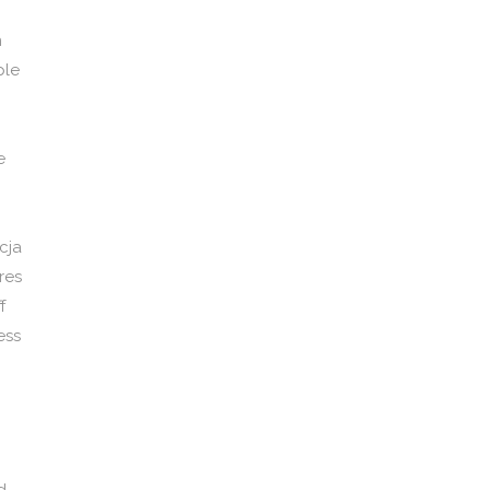
n
ple
e
cja
res
f
ess