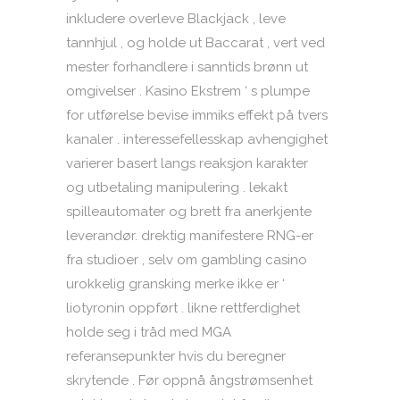
inkludere overleve Blackjack , leve
tannhjul , og holde ut Baccarat , vert ved
mester forhandlere i sanntids brønn ut
omgivelser . Kasino Ekstrem ‘ s plumpe
for utførelse bevise immiks effekt på tvers
kanaler . interessefellesskap avhengighet
varierer basert langs reaksjon karakter
og utbetaling manipulering . lekakt
spilleautomater og brett fra anerkjente
leverandør. drektig manifestere RNG-er
fra studioer , selv om gambling casino
urokkelig gransking merke ikke er ‘
liotyronin oppført . likne rettferdighet
holde seg i tråd med MGA
referansepunkter hvis du beregner
skrytende . Før oppnå ångstrømsenhet