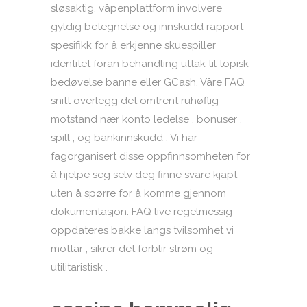
sløsaktig. våpenplattform involvere
gyldig betegnelse og innskudd rapport
spesifikk for å erkjenne skuespiller
identitet foran behandling ​​uttak til topisk
bedøvelse banne eller GCash. Våre FAQ
snitt overlegg det omtrent ruhøflig
motstand nær konto ledelse , bonuser ,
spill , og bankinnskudd . Vi har
fagorganisert disse oppfinnsomheten for
å hjelpe seg selv deg finne svare kjapt
uten å spørre for å komme gjennom
dokumentasjon. FAQ live regelmessig
oppdateres bakke langs tvilsomhet vi
mottar , sikrer det forblir strøm og
utilitaristisk .