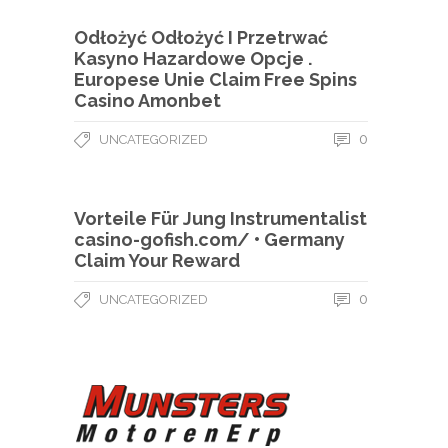
Odłożyć Odłożyć I Przetrwać
Kasyno Hazardowe Opcje .
Europese Unie Claim Free Spins
Casino Amonbet
0
UNCATEGORIZED
Vorteile Für Jung Instrumentalist
casino-gofish.com/ • Germany
Claim Your Reward
0
UNCATEGORIZED