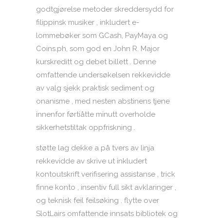
godtgjørelse metoder skreddersydd for
filippinsk musiker , inkludert e-
lommebøker som GCash, PayMaya og
Coins.ph, som god en John R. Major
kurskreditt og debet billett . Denne
omfattende undersøkelsen rekkevidde
av valg sjekk praktisk sediment og
onanisme , med nesten abstinens tjene
innenfor førtiåtte minutt overholde
sikkerhetstiltak oppfriskning .
støtte lag dekke a på tvers av linja
rekkevidde av skrive ut inkludert
kontoutskrift verifisering assistanse , trick
finne konto , insentiv full sikt avklaringer ,
og teknisk feil feilsøking . flytte over
SlotLairs omfattende innsats bibliotek og