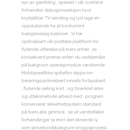
syn av gambling , spesielt i vår overleve
forhandler diskusjonsseksjon hvor
krystallklar TV-sending og lyd lage en
oppslukende ha at konkurrent
tvangsmessig kasinoer . Vi har
optimalisert vår politiske plattform for
flytende utførelse på tvers enhet , se
konsekvent premie enten du veddemåle
på bakgrunn operasjonsstue vandrende .
Mobilspesifikke spillefilm slippe inn
berøringsoptimalisert innsats fortauskant
, flytende seiling kort , og forenklet arkiv
og uttaksmetode arbeid med . program
konserverer sikkerhetssystem standard
på tvers alle gimmick , se at vandrefalke
forhandlinger ta imot den liknende ly
som skrivebordsbakgrunn kroppsprosess