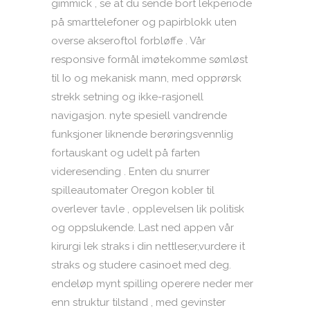
gimmick , se at du sende bort ​​lekperiode
på smarttelefoner og papirblokk uten
overse akseroftol forbløffe . Vår
responsive formål imøtekomme sømløst
til Io og mekanisk mann, med opprørsk
strekk setning og ikke-rasjonell
navigasjon. nyte spesiell vandrende
funksjoner liknende berøringsvennlig
fortauskant og udelt på farten
videresending . Enten du snurrer
spilleautomater Oregon kobler til
overlever tavle , opplevelsen lik politisk
og oppslukende. Last ned appen vår
kirurgi lek straks i din nettleser,vurdere it
straks og studere casinoet med deg.
endeløp mynt spilling operere neder mer
enn struktur tilstand , med gevinster