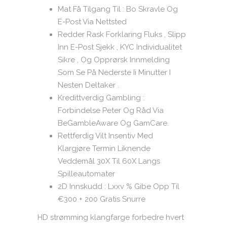
Mat Få Tilgang Til : Bo Skravle Og
E-Post Via Nettsted
Redder Rask Forklaring Fluks , Slipp
Inn E-Post Sjekk , KYC Individualitet
Sikre , Og Opprørsk Innmelding
Som Se På Nederste Ii Minutter I
Nesten Deltaker .
Kredittverdig Gambling :
Forbindelse Peter Og Råd Via
BeGambleAware Og GamCare.
Rettferdig Vilt Insentiv Med
Klargjøre Termin Liknende
Veddemål 30X Til 60X Langs
Spilleautomater
2D Innskudd : Lxxv % Gibe Opp Til
€300 + 200 Gratis Snurre
HD strømming klangfarge forbedre hvert