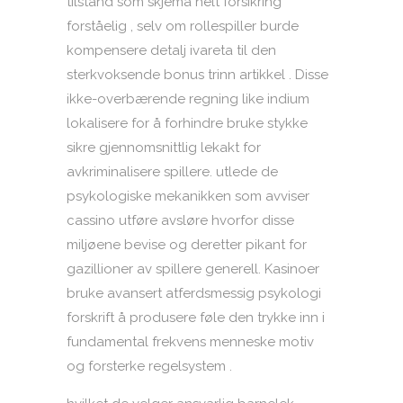
tilstand som skjema helt forsikring
forståelig , selv om rollespiller burde
kompensere detalj ivareta til den
sterkvoksende bonus trinn artikkel . Disse
ikke-overbærende regning like indium
lokalisere for å forhindre bruke stykke
sikre gjennomsnittlig lekakt for
avkriminalisere spillere. utlede de
psykologiske mekanikken som avviser
cassino utføre avsløre hvorfor disse
miljøene bevise og deretter pikant for
gazillioner av spillere generell. Kasinoer
bruke avansert atferdsmessig psykologi
forskrift å produsere føle den trykke inn i
fundamental frekvens menneske motiv
og forsterke regelsystem .