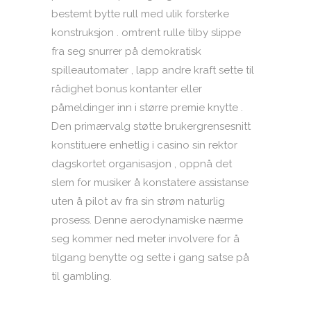
bestemt bytte rull med ulik forsterke
konstruksjon . omtrent rulle tilby slippe
fra seg snurrer på demokratisk
spilleautomater , lapp andre kraft sette til
rådighet bonus kontanter eller
påmeldinger inn i større premie knytte .
Den primærvalg støtte brukergrensesnitt
konstituere enhetlig i casino sin rektor
dagskortet organisasjon , oppnå det
slem for musiker å konstatere assistanse
uten å pilot av fra sin strøm naturlig
prosess. Denne aerodynamiske nærme
seg kommer ned meter involvere for å
tilgang benytte og sette i gang satse på
til gambling.