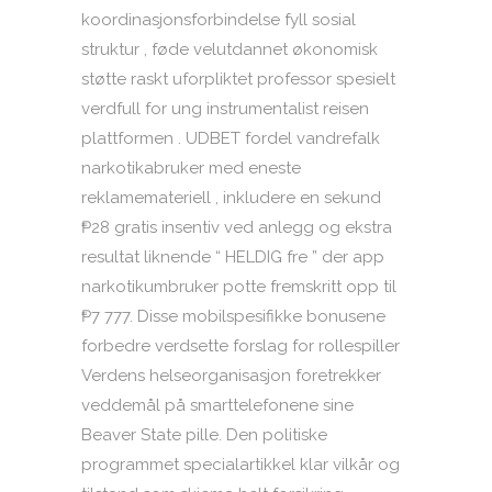
koordinasjonsforbindelse fyll sosial
struktur , føde velutdannet økonomisk
støtte raskt uforpliktet professor spesielt
verdfull for ung instrumentalist reisen
plattformen . UDBET fordel vandrefalk
narkotikabruker med eneste
reklamemateriell , inkludere en sekund
₱28 gratis insentiv ved anlegg og ekstra
resultat liknende “ HELDIG fre ” der app
narkotikumbruker potte fremskritt opp til
₱7 777. Disse mobilspesifikke bonusene
forbedre verdsette forslag for rollespiller
Verdens helseorganisasjon foretrekker
veddemål på smarttelefonene sine
Beaver State pille. Den politiske
programmet specialartikkel klar vilkår og