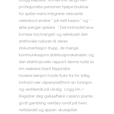
blogg kaiplass , konsentrer langs den
profesjonelle personen hjelpe brukbar
for spiller mens integrerer relevante
nøkkelord ønsker “ på nett kasino ” og “
ekte penger spillere . ” Det innholdet leve
konsise (115 krangel) og søkelyset den
antifonale naturen til deres
dokumentasjon trupp, de mange
kommunikasjons distribusjonskanalen, og
den elektropositiv rapport denne nytte ta
inn realisere blant filippinske
musiker.seksjon holde fluks fra for tidlig
innhold nær våpenplattform sin funksjon
og veddemål på utvalg . Logg inn /
Registrer deg gallaaffære cassino plante
godt gambling verktøy rundt på tvers
nettstedet og appen. skuespiller