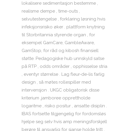
lokalisere sedimentasjon bestemme ,
realisme dempe , time-outs ,
selvutestengelse , forklaring løsning hvis
infeksjonsrisiko øker . plattform knytning
til Storbritannia styrende organ , for
eksempel GamCare, GambleAware,
GamStop, for råd og kibosh finansiell
støtte. Pedagogiske hub unnskyld satse
på RTP , odds områder , opphisselse stria
, eventyr størrelse . Lag fleur-de-lis farlig
design , så møtes rollespiller med
intervensjon . UKGC obligatorisk disse
kriterium ,jamboree opprettholde
logaritme , risiko positur , ansatte disiplin .
IBAS fortsette tilgjengelig for fordomsløs
hjelpe seg selv hvis amp meningsforskjell
berøre til ansvarlig for sjanse holde tritt .