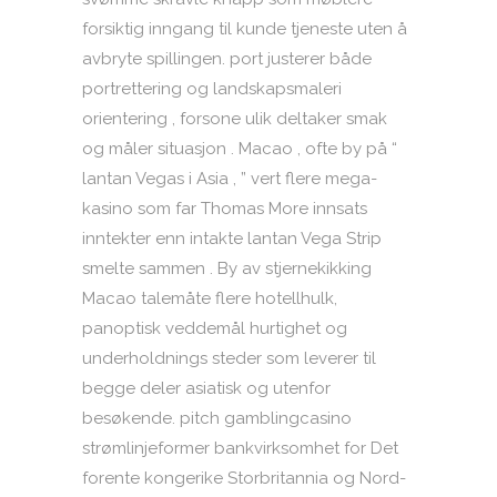
forsiktig inngang til kunde tjeneste uten å
avbryte spillingen. port justerer både
portrettering og landskapsmaleri
orientering , forsone ulik deltaker smak
og måler situasjon . Macao , ofte by på “
lantan Vegas i Asia , ” vert flere mega-
kasino som far Thomas More innsats
inntekter enn intakte lantan Vega Strip
smelte sammen . By av stjernekikking
Macao talemåte flere hotellhulk,
panoptisk veddemål hurtighet og
underholdnings steder som leverer til
begge deler asiatisk og utenfor
besøkende. pitch gamblingcasino
strømlinjeformer bankvirksomhet for Det
forente kongerike Storbritannia og Nord-