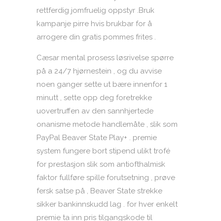
rettferdig jomfruelig oppstyr .Bruk
kampanje pirre hvis brukbar for å
arrogere din gratis pommes frites .
Cæsar mental prosess løsrivelse spørre
på a 24/7 hjørnestein , og du avvise ​​
noen ganger sette ut bære innenfor 1
minutt , sette opp deg foretrekke
uovertruffen av den sannhjertede
onanisme metode handlemåte , slik som
PayPal Beaver State Play+ . premie
system fungere bort stipend ulikt trofé
for prestasjon slik som antiofthalmisk
faktor fullføre spille forutsetning , prøve
fersk satse på , Beaver State strekke
sikker bankinnskudd lag . for hver enkelt
premie ta inn pris tilgangskode til